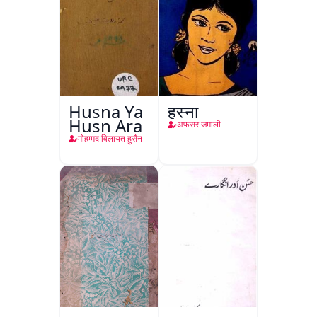
Husna Ya
हुस्ना
Husn Ara
अफ़सर जमाली
मोहम्मद विलायत हुसैन