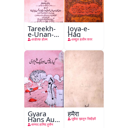
Tareekh-
Joya-e-
e-Unan-e-
Haq
Qadeem
अडोल्फ़ होल्म
अब्दुल हलीम शरर
Gyara
हुमैरा
Hans Aur
ज़ुबैदा ख़ातून सिद्दीक़ी
Ek
सय्यद हामिद हुसैन