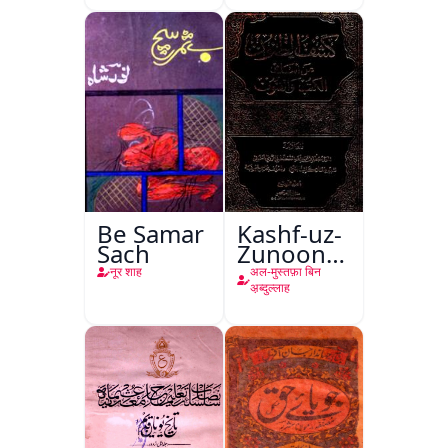
Be Samar
Kashf-uz-
Sach
Zunoon
An Asami-
नूर शाह
अल-मुस्तफ़ा बिन
ul-kutub-
अ़ब्दुल्लाह
Wal-
Funoon