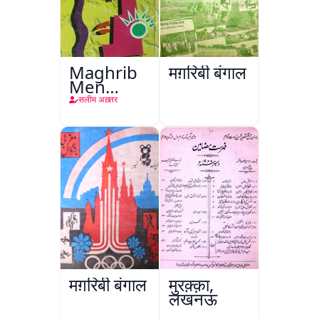
Maghrib
मग़रिबी बंगाल
Men
Nafsiyati
सलीम अख़्तर
Tanqeed
मग़रिबी बंगाल
मुरक़्क़ा,
लखनऊ