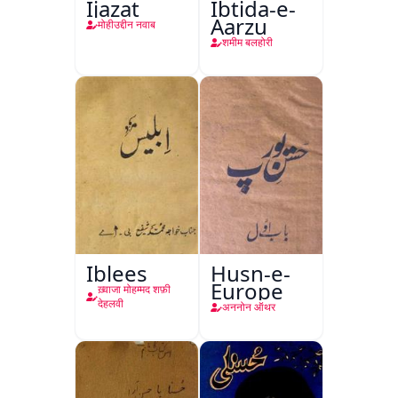
Ijazat
Ibtida-e-
Aarzu
मोहीउद्दीन नवाब
शमीम बलहोरी
Iblees
Husn-e-
Europe
ख़्वाजा मोहम्मद शफ़ी
देहलवी
अननोन ऑथर