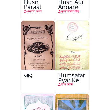
Husn
Husn Aur
Parast
Angare
अननोन ऑथर
मुन्शी गोबिन्द सिंह
जादू
Humsafar
Pyar Ke
दीबा ख़ानम