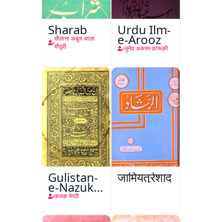
Sharab
Urdu Ilm-
e-Arooz
मौलाना अबुल आला
मौदूदी
जुनैद अकरम फ़ारूक़ी
Gulistan-
जामियतुर्रशाद
e-Nazuk
Khayal
क़लक़ मेरठी