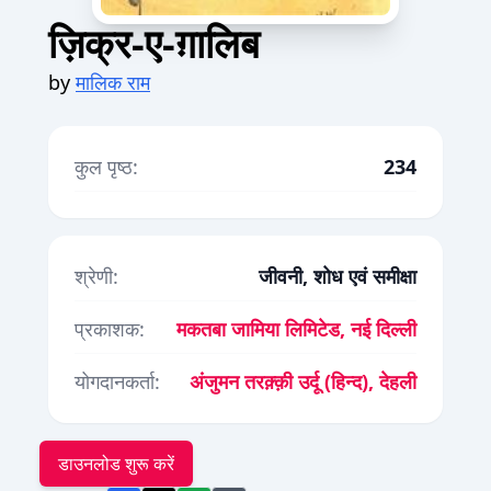
ज़िक्र-ए-ग़ालिब
by
मालिक राम
कुल पृष्ठ:
234
श्रेणी:
जीवनी, शोध एवं समीक्षा
प्रकाशक:
मकतबा जामिया लिमिटेड, नई दिल्ली
योगदानकर्ता:
अंजुमन तरक़्क़ी उर्दू (हिन्द), देहली
डाउनलोड शुरू करें