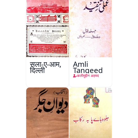
सला-ए-आम,
Amli
दिल्ली
Tanqeed
कलीमुद्दीन अहमद