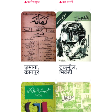
फ़ारिस मुग़ल
दत्त भारती
ज़माना,
तकमील,
कानपुर
भिवंडी