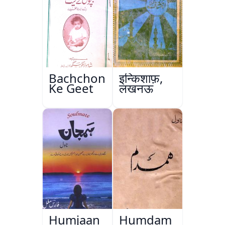
Bachchon
इन्किशाफ़,
Ke Geet
लखनऊ
Humjaan
Humdam