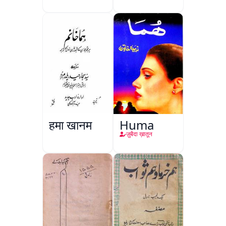
Shehzadi
हुमा ख़ानम
Huma
ज़ुबैदा ख़ातून