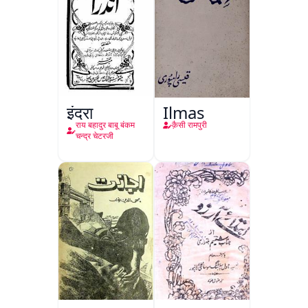
इंद्रा
Ilmas
राय बहादुर बाबू बंकम
क़ैसी रामपुरी
चन्द्र चेटरजी