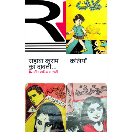
सहाबा कराम
कलियाँ
का दावती
किरदार
मतीन तारिक़ बाग़पती