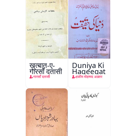
ख़ुत्बात-ए-
Duniya Ki
गारसाँ दतासी
Haqeeqat
गारसाँ दतासी
हकीम मोहम्मद अख़्तर