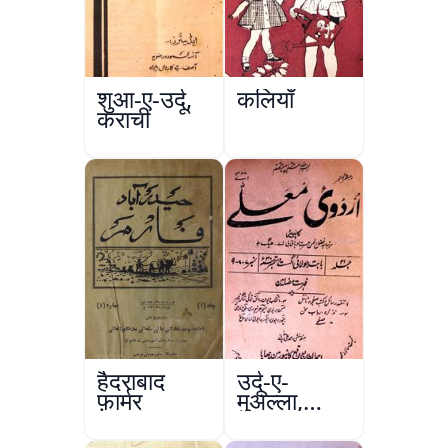
शुआ-ए-उर्दू,
कलियाँ
कराची
हैदराबाद
उर्दू-ए-
फ़ार्मर
मुअल्ला,
कानपुर