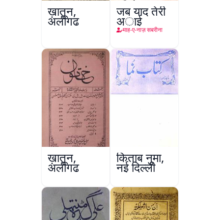
ख़ातून,
जब याद तेरी
अलीगढ़
अाई
माह-ए-नाज़ सबरीना
ख़ातून,
किताब नुमा,
अलीगढ़
नई दिल्ली