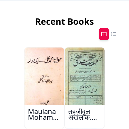
Recent Books
Maulana
तहज़ीबुल
Mohammad
अख़लाक़,
Ali Ek
अमृतसर
Mutala