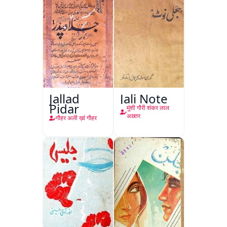
Jallad
Jali Note
Pidar
मुंशी गौरी शंकर लाल
अख़्तर
गौहर अली ख़ां गौहर