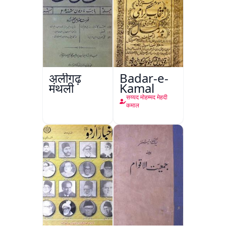
अलीगढ़
Badar-e-
मंथली
Kamal
सय्यद मोहम्मद मेहदी
कमाल