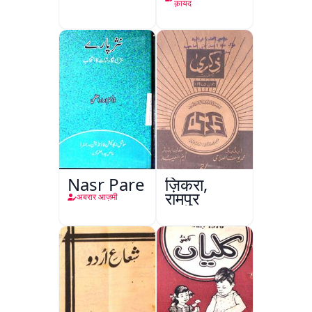
क़ायद
Nasr Pare
ज़िकरा,
रामपुर
अबरार आज़मी