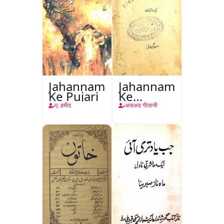
Jahannam
Jahannam
Ke Pujari
Ke
Darwazon
ए. हमीद
असअद गीलानी
Par