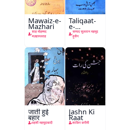
Mawaiz-e-
Taliqaat-
Mazhari
e-
Khutbat-
शाह मोहम्मद
सय्यद सुलतान महमूद
e-Garcin
मज़हरुल्लाह
हुसैन
de Tassy
जाती हुई
Jashn Ki
बहार
Raat
वहशी महमूदाबादी
शाकिर करीमी