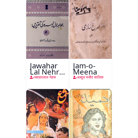
Jawahar
Jam-o-
Lal Nehru
Meena
Ki
जवाहरलाल नेहरू
अब्दुल मजीद सालिक
Taqreeren
(Jang-e-
Azadi)