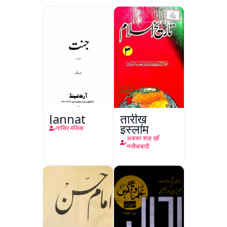
Jannat
तारीख़
इस्लाम
नासिर मलिक
अकबर शाह ख़ाँ
नजीबाबादी