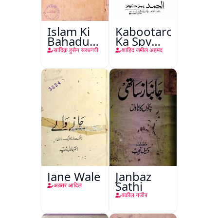
Islam Ki
Kabootaron
Bahadur
Ka Spy
Shahzadiyan
Plan
सादिक़ हुसैन सरधनवी
शाहिद जमील अहमद
Jane Wale
Janbaz
Sathi
अख़्तर आदिल
वकील नजीब