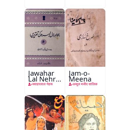
Jawahar
Jam-o-
Lal Nehru
Meena
Ki
जवाहरलाल नेहरू
अब्दुल मजीद सालिक
Taqreeren
(Jang-e-
Azadi)