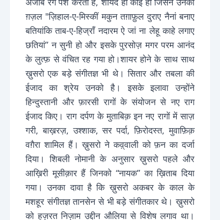
अजीब रंग पेश करती हैं, शायद ही कोई हो जिसने उनकी
ग़ज़ल "ज़िहाल-ए-मिस्कीं मकुन तग़ाफ़ुल दुराए नैनां बनाए
बतियांकि ताब-ए-हिज्राँ नदारम ऐ जां ना लेहू काहे लगाए
छतियां” न सुनी हो और इसके पुरसोज़ मगर परम आनंद
के लुत्फ़ से वंचित रह गया हो।शायर होने के साथ साथ
ख़ुसरो एक बड़े संगीतज्ञ भी थे। सितार और तबला की
ईजाद का श्रेय उनको है। इसके इलावा उन्होंने
हिन्दुस्तानी और फ़ारसी रागों के संयोजन से नए राग
ईजाद किए। राग दर्पण के मुताबिक़ इन नए रागों में साज़
गरी, बाख़रज़, उश्शाक, सर पर्दा, फ़िरोदस्त, मुवाफ़िक़
वग़ैरा शामिल हैं। ख़ुसरो ने कव़्वाली को फ़न का दर्जा
दिया। शिबली नोमानी के अनुसार ख़ुसरो पहले और
आख़िरी मूसीक़ार हैं जिनको “नायक” का ख़िताब दिया
गया। उनका दावा है कि ख़ुसरो अकबर के काल के
मशहूर संगीतज्ञ तानसेन से भी बड़े संगीतकार थे। ख़ुसरो
को हज़रत निज़ाम उद्दीन औलिया से विशेष लगाव था।