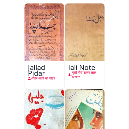
Jallad
Jali Note
Pidar
मुंशी गौरी शंकर लाल
अख़्तर
गौहर अली ख़ां गौहर