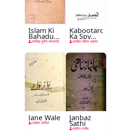
Islam Ki
Kabootaron
Bahadur
Ka Spy
Shahzadiyan
Plan
सादिक़ हुसैन सरधनवी
शाहिद जमील अहमद
Jane Wale
Janbaz
Sathi
अख़्तर आदिल
वकील नजीब