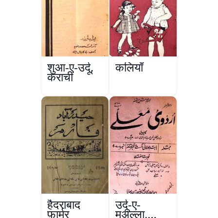
शुआ-ए-उर्दू,
कलियाँ
कराची
हैदराबाद
उर्दू-ए-
फ़ार्मर
मुअल्ला,