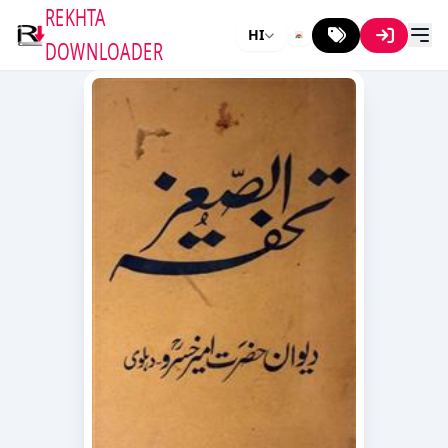
REKHTA
HI
DOWNLOADER