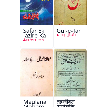
Safar Ek
Gul-e-Tar
Jazire Ka
मख़दूम मुहिउद्दीन
इशतियाक़ अहमद
Maulana
तहज़ीबुल
Mohammad
अख़लाक़,