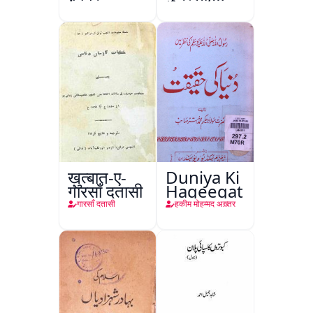
कानपुर
ख़ुत्बात-ए-
Duniya Ki
गारसाँ दतासी
Haqeeqat
गारसाँ दतासी
हकीम मोहम्मद अख़्तर