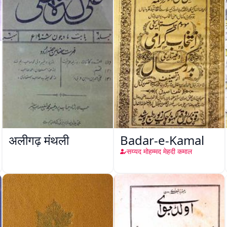
अलीगढ़ मंथली
Badar-e-Kamal
सय्यद मोहम्मद मेहदी कमाल