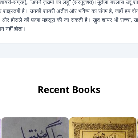
(शायरी-संग्रह), “अपने ज़ख़्मों का लहू” (सरगुज़श्त)।मुर्तज़ा बरलास उर्द
और शाइस्तगी है। उनकी शायरी अतीत और भविष्य का संगम है, जहाँ हम दोन
बे और हौसले की फ़ज़ा महसूस की जा सकती है। ख़ुद शायर भी सच्चा, खर
ान नहीं होता।
Recent Books