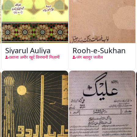
Siyarul Auliya
Rooh-e-Sukhan
ख़्वाजा अमीर खुर्द किरमानी निज़ामी
जंग बहादुर जलील