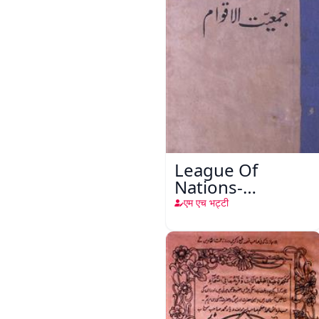
League Of
Nations-
Jamiyyat-ul-
एम एच भट्टी
Aqwam