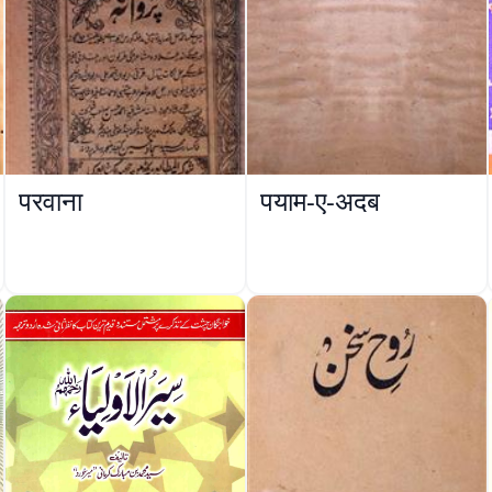
परवाना
पयाम-ए-अदब