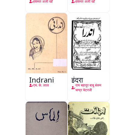
हशमत अली खाँ
हशमत अली खाँ
Indrani
इंद्रा
एच. के. लाल
राय बहादुर बाबू बंकम
चन्द्र चेटरजी