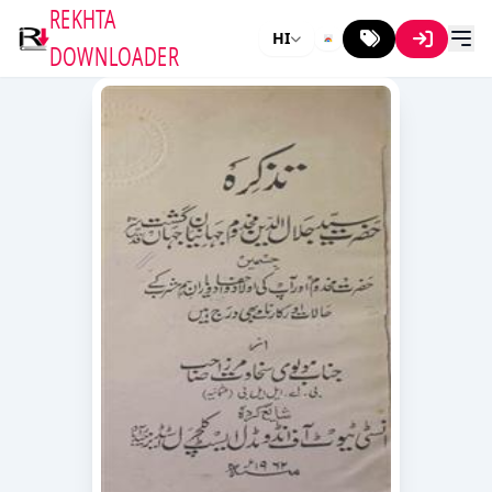
REKHTA
HI
DOWNLOADER