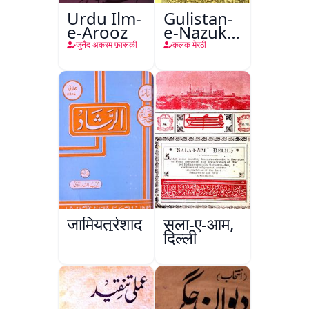
Urdu Ilm-
Gulistan-
e-Arooz
e-Nazuk
Khayal
जुनैद अकरम फ़ारूक़ी
क़लक़ मेरठी
जामियतुर्रशाद
सला-ए-आम,
दिल्ली