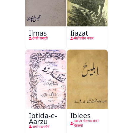
Ilmas
Ijazat
क़ैसी रामपुरी
मोहीउद्दीन नवाब
Ibtida-e-
Iblees
Aarzu
ख़्वाजा मोहम्मद शफ़ी
देहलवी
शमीम बलहोरी