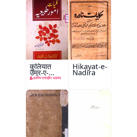
कुलियात
Hikayat-e-
उमूर-ए-
Nadira
तबीइया
हकीम तसख़ीर अहमद