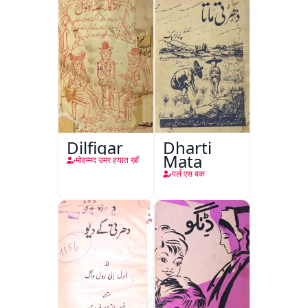
Dilfigar
Dharti
Mata
मोहम्मद उमर हयात ख़ाँ
पर्ल एस बक