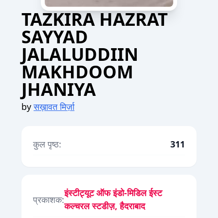
TAZKIRA HAZRAT
SAYYAD
JALALUDDIIN
MAKHDOOM
JHANIYA
by
सख़ावत मिर्ज़ा
कुल पृष्ठ:
311
इंस्टीट्यूट ऑफ इंडो-मिडिल ईस्ट
प्रकाशक:
कल्चरल स्टडीज़, हैदराबाद