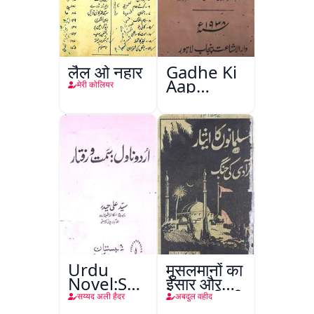
लैल ओ नहार
Gadhe Ki
Aap
मेरी कोलियर
Beetee
Urdu
मुसलमानों का
Novel:Samt-
ईसार और
o-Raftar
अाज़ादी की
सय्यद अली हैदर
अबदुल वहीद
जंग