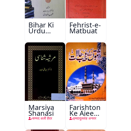
Bihar Ki
Fehrist-e-
Urdu
Matbuat
Kitabon
Ka
Ishariya
Marsiya
Farishton
Shanasi
Ke Ajeeb
Halat
सय्यद अली हैदर
इमदादुल्लाह अनवर