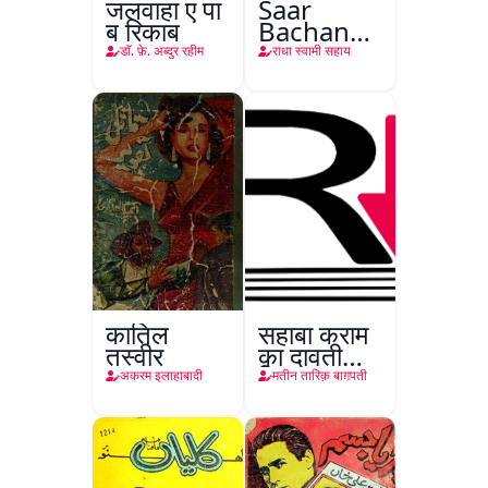
जलवाहा ए पा
Saar
ब रिकाब
Bachan
Nasr
डाॅ. फ़े. अब्दुर रहीम
राधा स्वामी सहाय
कातिल
सहाबा कराम
तस्वीर
का दावती
किरदार
अकरम इलाहाबादी
मतीन तारिक़ बाग़पती