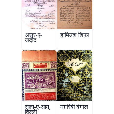
अस्र-ए-
हामिउश शिफ़ा
जदीद
सला-ए-आम,
मग़रिबी बंगाल
दिल्ली