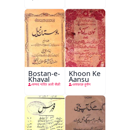
Bostan-e-
Khoon Ke
Khayal
Aansu
सय्यद नादिर अली सैफ़ी
अशफ़ाक़ हुसैन