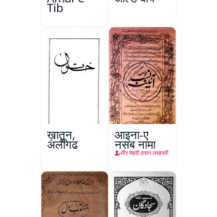
Tib
ख़ातून,
आइना-ए
अलीगढ़
नसब नामा
मीर मेहदी हसन लखनवी