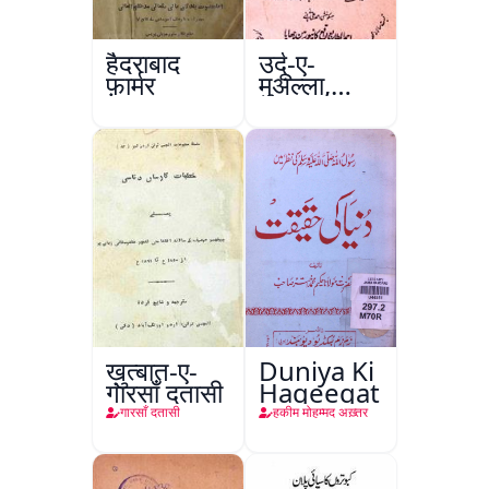
हैदराबाद
उर्दू-ए-
फ़ार्मर
मुअल्ला,
कानपुर
ख़ुत्बात-ए-
Duniya Ki
गारसाँ दतासी
Haqeeqat
गारसाँ दतासी
हकीम मोहम्मद अख़्तर