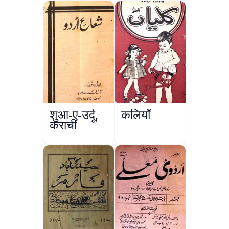
शुआ-ए-उर्दू,
कलियाँ
कराची