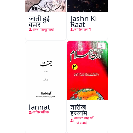
जाती हुई
Jashn Ki
बहार
Raat
वहशी महमूदाबादी
शाकिर करीमी
Jannat
तारीख़
इस्लाम
नासिर मलिक
अकबर शाह ख़ाँ
नजीबाबादी