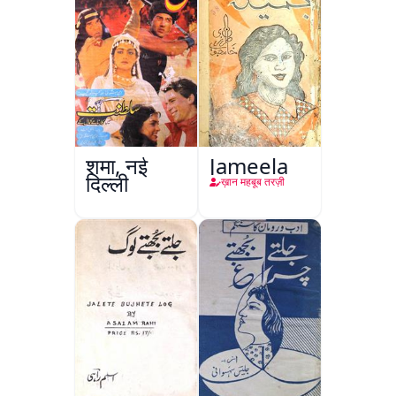
शमा, नई
Jameela
दिल्ली
ख़ान महबूब तरज़ी