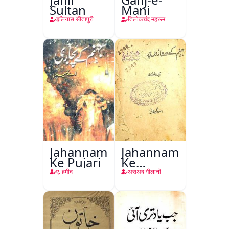
Sultan
Mani
इलियास सीतापुरी
तिलोकचंद महरूम
Jahannam
Jahannam
Ke Pujari
Ke
Darwazon
ए. हमीद
असअद गीलानी
Par