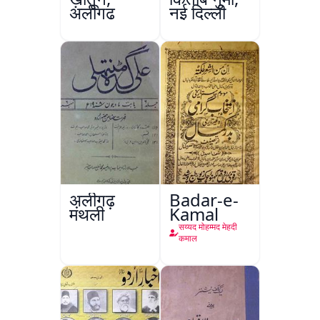
अलीगढ़
नई दिल्ली
अलीगढ़
Badar-e-
मंथली
Kamal
सय्यद मोहम्मद मेहदी
कमाल