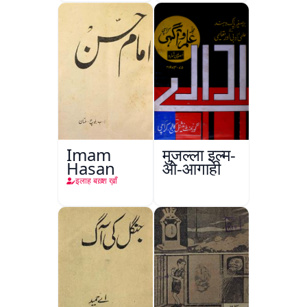
Imam
मुजल्ला इल्म-
Hasan
ओ-आगाही
इलाह बख़्श ख़ाँ