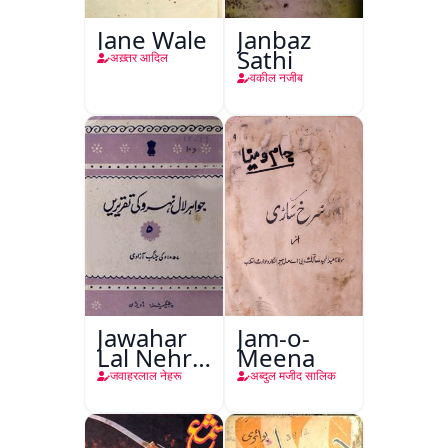
Jane Wale
Janbaz
Sathi
अख़्तर आदिल
वकील नजीब
Jawahar
Jam-o-
Lal Nehru
Meena
Ki
जवाहरलाल नेहरू
अब्दुल मजीद सालिक
Taqreeren
(Jang-e-
Azadi)