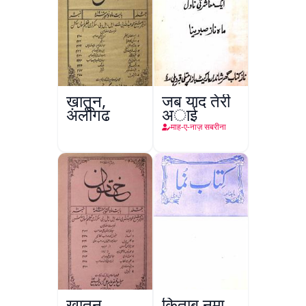
ख़ातून,
जब याद तेरी
अलीगढ़
अाई
माह-ए-नाज़ सबरीना
ख़ातून,
किताब नुमा,