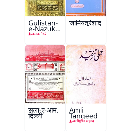
Gulistan-
जामियतुर्रशाद
e-Nazuk
Khayal
क़लक़ मेरठी
सला-ए-आम,
Amli
दिल्ली
Tanqeed
कलीमुद्दीन अहमद