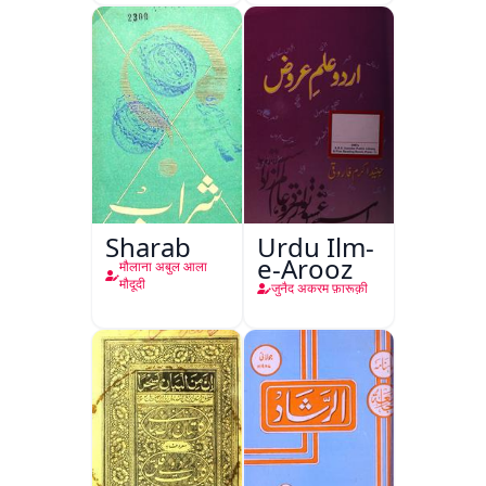
Sharab
Urdu Ilm-
e-Arooz
मौलाना अबुल आला
मौदूदी
जुनैद अकरम फ़ारूक़ी