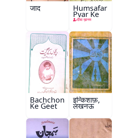
जादू
Humsafar
Pyar Ke
दीबा ख़ानम
Bachchon
इन्किशाफ़,
Ke Geet
लखनऊ