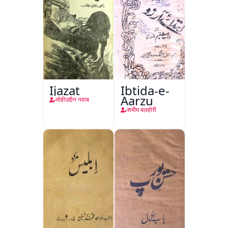
Ijazat
Ibtida-e-
Aarzu
मोहीउद्दीन नवाब
शमीम बलहोरी