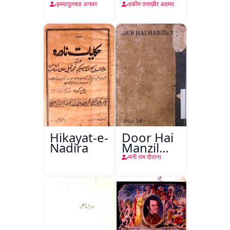
Halat
तबीइया
इमदादुल्लाह अनवर
हकीम तसख़ीर अहमद
Hikayat-e-
Door Hai
Nadira
Manzil
Teri
मनी राम दीवाना