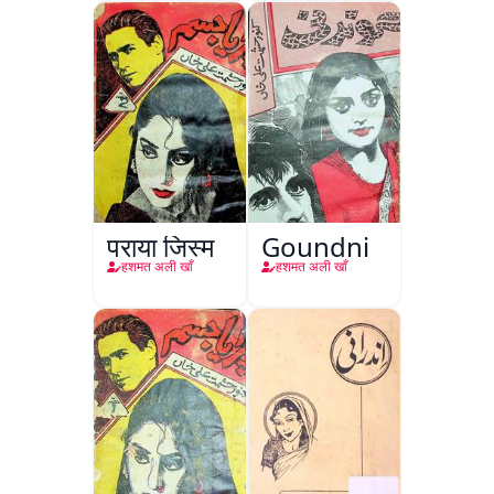
पराया जिस्म
Goundni
हशमत अली खाँ
हशमत अली खाँ