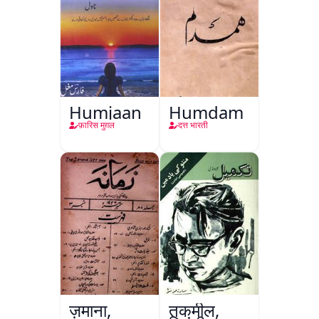
Humjaan
Humdam
फ़ारिस मुग़ल
दत्त भारती
ज़माना,
तकमील,