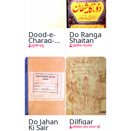
Dood-e-
Do Ranga
Charag-e-
Shaitan
Mahfil
बुच्ची बाबू
चार्लिस गारलोस
Do Jahan
Dilfigar
Ki Sair
मोहम्मद उमर हयात ख़ाँ