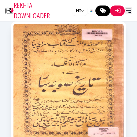
REKHTA
HI
DOWNLOADER