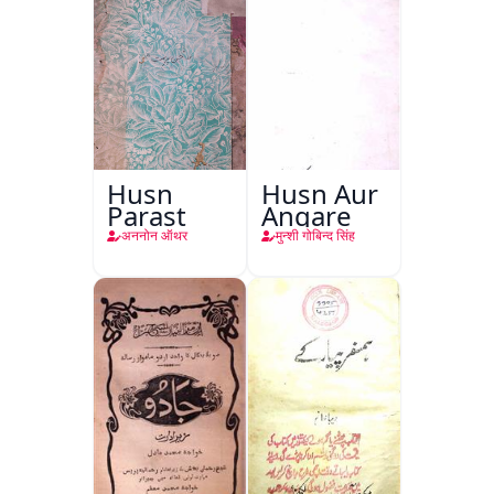
Husn
Husn Aur
Parast
Angare
अननोन ऑथर
मुन्शी गोबिन्द सिंह