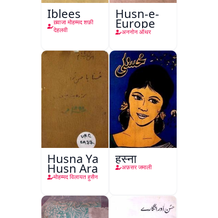
Iblees
Husn-e-
Europe
ख़्वाजा मोहम्मद शफ़ी
देहलवी
अननोन ऑथर
Husna Ya
हुस्ना
Husn Ara
अफ़सर जमाली
मोहम्मद विलायत हुसैन