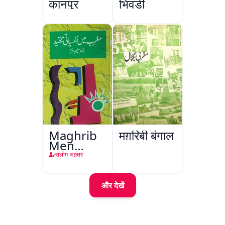
कानपुर
भिवंडी
Maghrib
मग़रिबी बंगाल
Men
Nafsiyati
सलीम अख़्तर
Tanqeed
और देखें