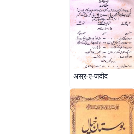
अस्र-ए-जदीद