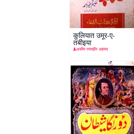
कुलियात उमूर-ए-
तबीइया
हकीम तसख़ीर अहमद