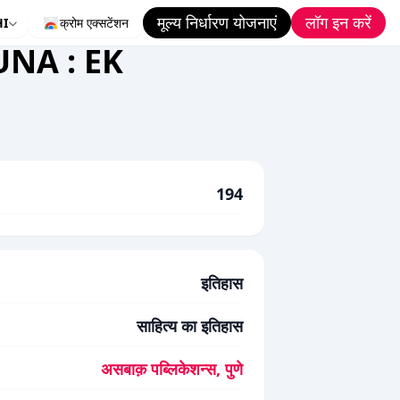
मूल्य निर्धारण योजनाएं
लॉग इन करें
HI
क्रोम एक्सटेंशन
NA : EK
194
इतिहास
साहित्य का इतिहास
असबाक़ पब्लिकेशन्स, पुणे