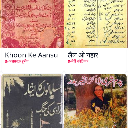
Khoon Ke Aansu
लैल ओ नहार
अशफ़ाक़ हुसैन
मेरी कोलियर