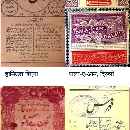
हामिउश शिफ़ा
सला-ए-आम, दिल्ली