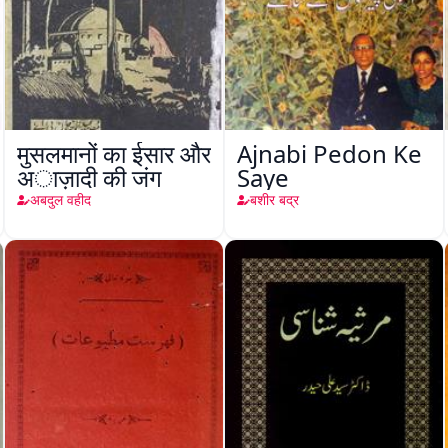
मुसलमानों का ईसार और
Ajnabi Pedon Ke
अाज़ादी की जंग
Saye
अबदुल वहीद
बशीर बद्र