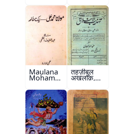
Maulana
तहज़ीबुल
Mohammad
अख़लाक़,
Ali Ek
अमृतसर
Mutala