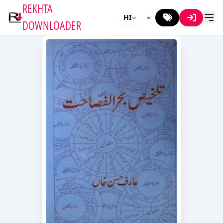
REKHTA
HI
DOWNLOADER