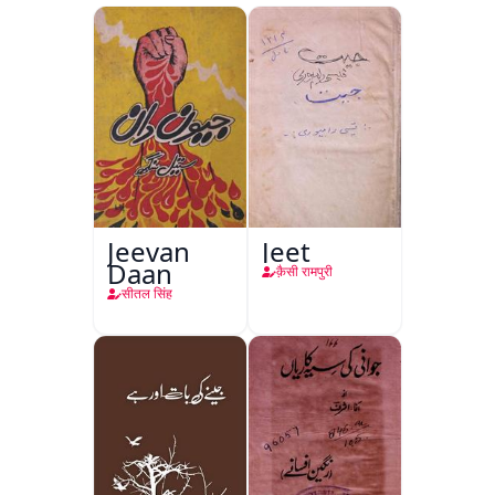
Jeevan
Jeet
Daan
क़ैसी रामपुरी
सीतल सिंह