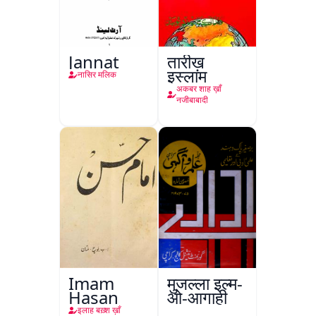
Jannat
तारीख़
इस्लाम
नासिर मलिक
अकबर शाह ख़ाँ
नजीबाबादी
Imam
मुजल्ला इल्म-
Hasan
ओ-आगाही
इलाह बख़्श ख़ाँ