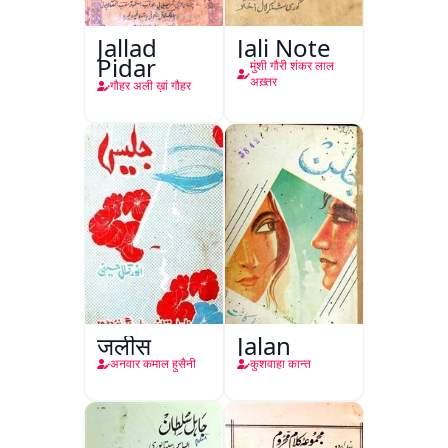
Jallad
Jali Note
Pidar
मुंशी गौरी शंकर लाल
अख़्तर
गौहर अली ख़ां गौहर
जलीस
Jalan
अनवार कमाल हुसैनी
कुशवाहा कान्त