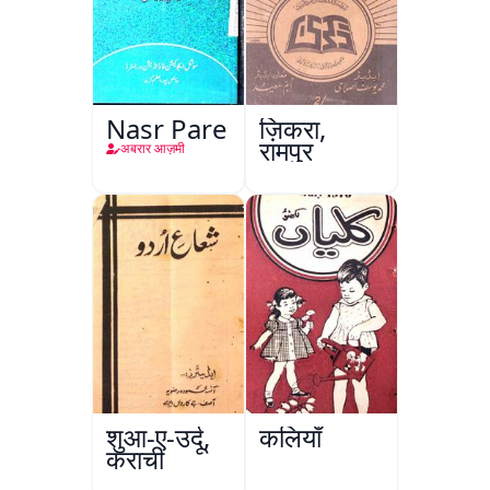
Nasr Pare
ज़िकरा,
रामपुर
अबरार आज़मी
शुआ-ए-उर्दू,
कलियाँ
कराची