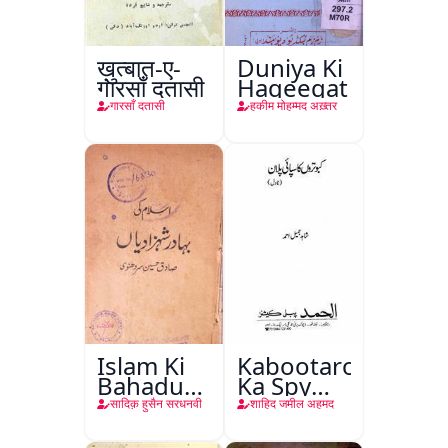
ख़ुत्बात-ए-
Duniya Ki
गारसाँ दतासी
Haqeeqat
गारसाँ दतासी
हकीम मोहम्मद अख़्तर
Islam Ki
Kabootaron
Bahadur
Ka Spy
Shahzadiyan
Plan
सादिक़ हुसैन सरधनवी
शाहिद जमील अहमद