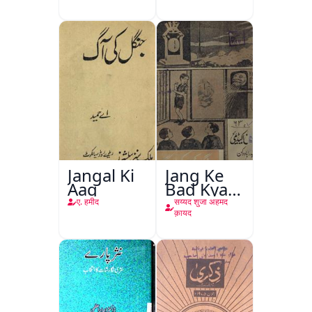
Jangal Ki
Jang Ke
Aag
Bad Kya
Hoga
ए. हमीद
सय्यद शुजा अहमद
क़ायद