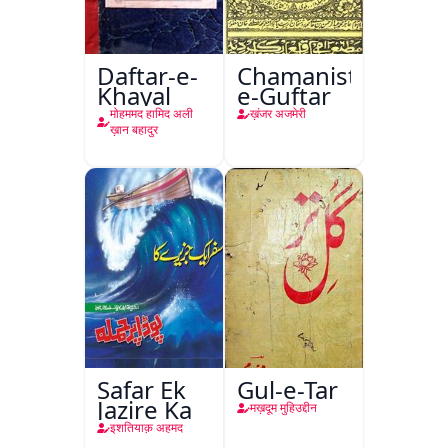
Daftar-e-
Chamanistan-
Khayal
e-Guftar
मोहममद हामिद अली
ख़ंजर अजमेरी
ख़ान बहादुर
Safar Ek
Gul-e-Tar
Jazire Ka
मख़दूम मुहिउद्दीन
इशतियाक़ अहमद