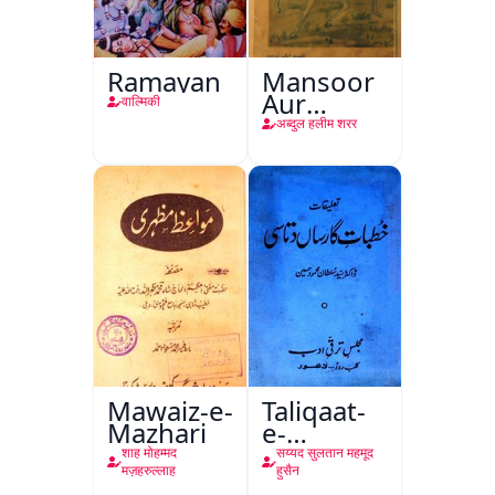
Ramayan
Mansoor
Aur
वाल्मिकी
Mohina
अब्दुल हलीम शरर
Mawaiz-e-
Taliqaat-
Mazhari
e-
Khutbat-
शाह मोहम्मद
सय्यद सुलतान महमूद
e-Garcin
मज़हरुल्लाह
हुसैन