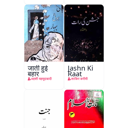
de Tassy
जाती हुई
Jashn Ki
बहार
Raat
वहशी महमूदाबादी
शाकिर करीमी