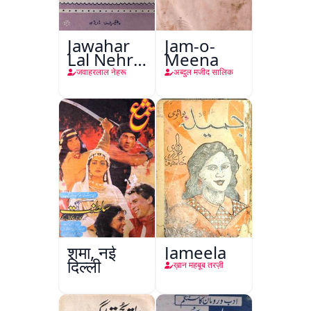
Jawahar
Jam-o-
Lal Nehru
Meena
Ki
जवाहरलाल नेहरू
अब्दुल मजीद सालिक
Taqreeren
(Jang-e-
Azadi)
शमा, नई
Jameela
दिल्ली
ख़ान महबूब तरज़ी