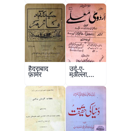
हैदराबाद
उर्दू-ए-
फ़ार्मर
मुअल्ला,
कानपुर