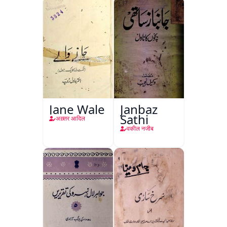
Jane Wale
Janbaz
Sathi
अख़्तर आदिल
वकील नजीब