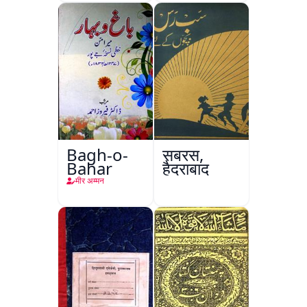
Bagh-o-
सबरस,
Bahar
हैदराबाद
मीर अम्मन