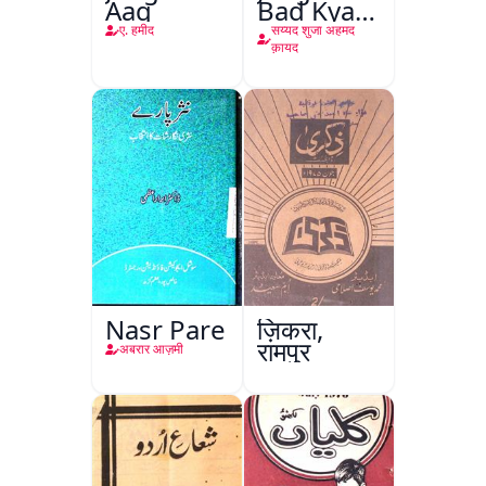
Aag
Bad Kya
Hoga
ए. हमीद
सय्यद शुजा अहमद
क़ायद
Nasr Pare
ज़िकरा,
रामपुर
अबरार आज़मी