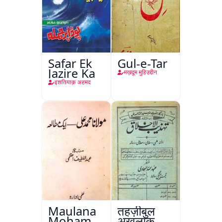
Safar Ek
Gul-e-Tar
Jazire Ka
मख़दूम मुहिउद्दीन
इशतियाक़ अहमद
Maulana
तहज़ीबुल
Mohammad
अख़लाक़,