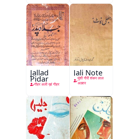
Jallad
Jali Note
Pidar
मुंशी गौरी शंकर लाल
अख़्तर
गौहर अली ख़ां गौहर