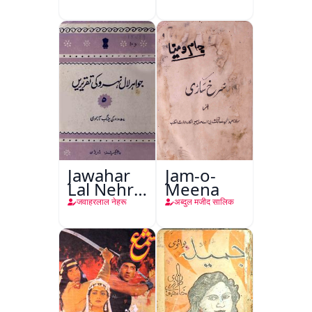
Jawahar
Jam-o-
Lal Nehru
Meena
Ki
जवाहरलाल नेहरू
अब्दुल मजीद सालिक
Taqreeren
(Jang-e-
Azadi)