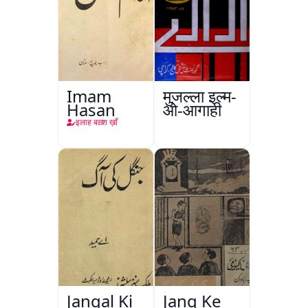
Imam
मुजल्ला इल्म-
Hasan
ओ-आगाही
इलाह बख़्श ख़ाँ
Jangal Ki
Jang Ke