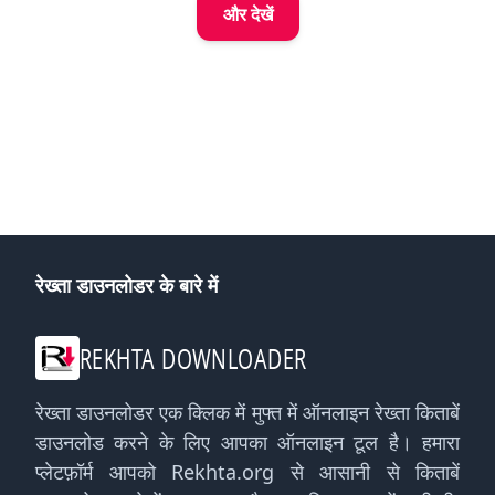
और देखें
रेख्ता डाउनलोडर के बारे में
REKHTA DOWNLOADER
रेख्ता डाउनलोडर एक क्लिक में मुफ्त में ऑनलाइन रेख्ता किताबें
डाउनलोड करने के लिए आपका ऑनलाइन टूल है। हमारा
प्लेटफ़ॉर्म आपको Rekhta.org से आसानी से किताबें