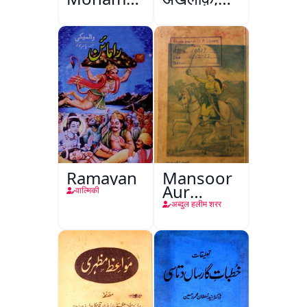
Ali Ek
अमृतसर
Mutala
Ramayan
Mansoor
Aur
वाल्मिकी
Mohina
अब्दुल हलीम शरर