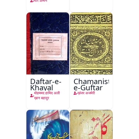
मीर अम्मन
Daftar-e-
Chamanistan-
Khayal
e-Guftar
मोहममद हामिद अली
ख़ंजर अजमेरी
ख़ान बहादुर