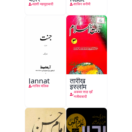
वहशी महमूदाबादी
शाकिर करीमी
Jannat
तारीख़
इस्लाम
नासिर मलिक
अकबर शाह ख़ाँ
नजीबाबादी