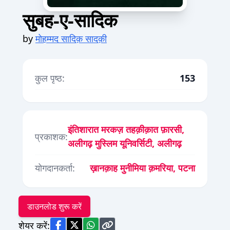
सुबह-ए-सादिक
by
मोहम्मद सादिक़ सादक़ी
कुल पृष्ठ:
153
इंतिशारात मरकज़ तहक़ीक़ात फ़ारसी,
प्रकाशक:
अलीगढ़ मुस्लिम यूनिवर्सिटी, अलीगढ़
योगदानकर्ता:
ख़ानक़ाह मुनीमिया क़मरिया, पटना
डाउनलोड शुरू करें
शेयर करें: