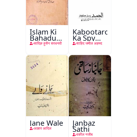
Islam Ki
Kabootaron
Bahadur
Ka Spy
Shahzadiyan
Plan
सादिक़ हुसैन सरधनवी
शाहिद जमील अहमद
Jane Wale
Janbaz
Sathi
अख़्तर आदिल
वकील नजीब