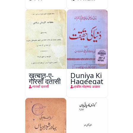
कानपुर
ख़ुत्बात-ए-
Duniya Ki
गारसाँ दतासी
Haqeeqat
गारसाँ दतासी
हकीम मोहम्मद अख़्तर