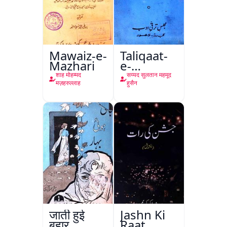
Mawaiz-e-
Taliqaat-
Mazhari
e-
Khutbat-
शाह मोहम्मद
सय्यद सुलतान महमूद
e-Garcin
मज़हरुल्लाह
हुसैन
de Tassy
जाती हुई
Jashn Ki
बहार
Raat