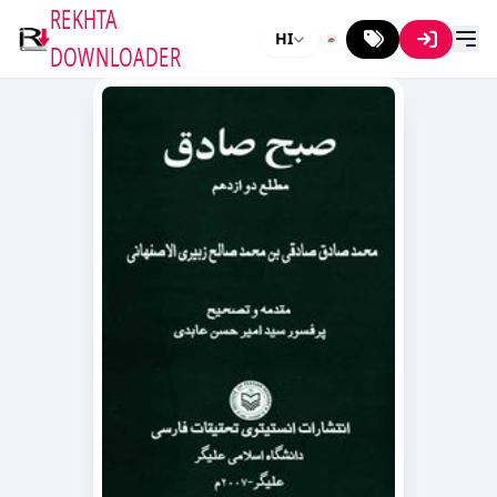
REKHTA
HI
DOWNLOADER