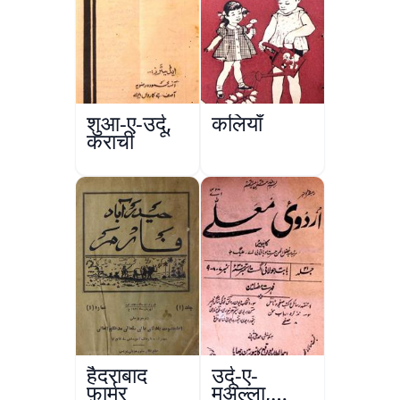
शुआ-ए-उर्दू,
कलियाँ
कराची
हैदराबाद
उर्दू-ए-
फ़ार्मर
मुअल्ला,