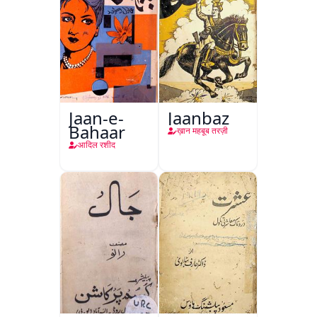
Jaan-e-
Jaanbaz
Bahaar
ख़ान महबूब तरज़ी
आदिल रशीद