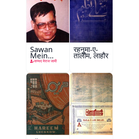
Sawan
रहनुमा-ए-
Mein
तालीम, लाहौर
Dhoop Ka
सय्यद मेराज जामी
Khaliq :
Viddiya
Sagar
Aanand