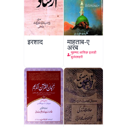
इरशाद
माहताब-ए
अरब
मुहम्मद आशिक़ इलाही
बुलंदशहरी