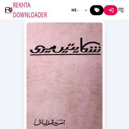
REKHTA
HI
DOWNLOADER