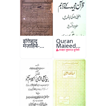
इत्तिहाद
Quran
मज़ाहिबे-
Majeed
आलम, रंगून
Ke
मजहर मुमताज़ कुरैशी
Tarajim