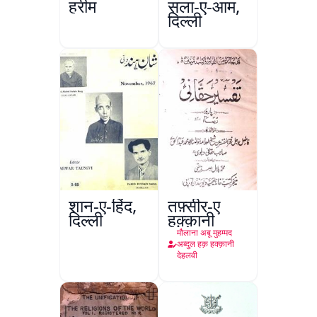
हरीम
सला-ए-आम,
दिल्ली
शान-ए-हिंद,
तफ़्सीर-ए
दिल्ली
हक़्क़ानी
मौलाना अबू मुहम्मद
अब्दुल हक़ हक्क़ानी
देहलवी