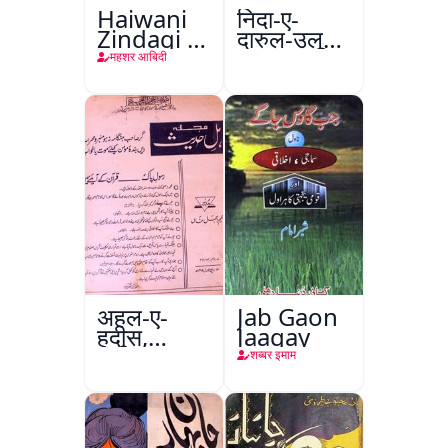
Haiwani
निदा-ए-
Zindagi ki
दारुल-उलूम
Dilchasp
वक्फ
महशर आबिदी
Baatein
अहल-ए-
Jab Gaon
हदीस,
Jaagay
फ़रीदाबाद
शब्बर इमाम