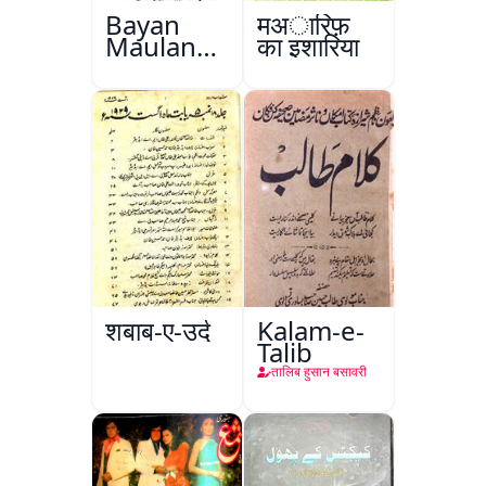
Bayan
मअारिफ़
Maulana
का इशारिया
Abul
Kalam
Azad
शबाब-ए-उर्दू
Kalam-e-
Talib
तालिब हुसान बसावरी