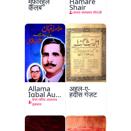
मुफ़र्रिहुल
Hamare
क़ुलूब
Shair
सय्यद समसमाम शीराज़ी
Allama
अहल-ए-
Iqbal Aur
हदीस गज़ट
Unke
बेगम रशीदा आफ़ताब
Farzand-
इक़बाल
e-Akabar
Aftab
Iqbal