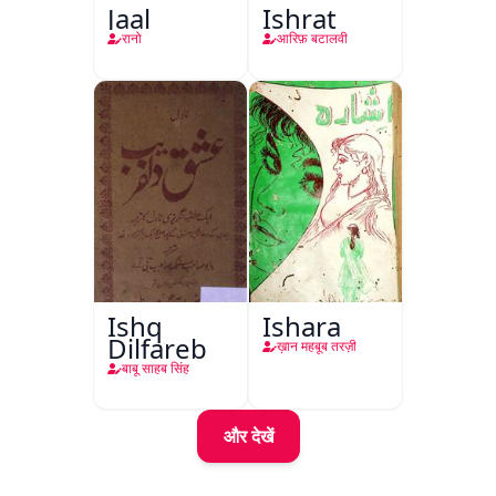
Jaal
Ishrat
रानो
आरिफ़ बटालवी
Ishq
Ishara
Dilfareb
ख़ान महबूब तरज़ी
बाबू साहब सिंह
और देखें