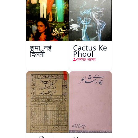
शमा, नई
Cactus Ke
दिल्ली
Phool
शमोएल अहमद