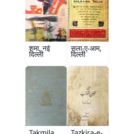
शमा, नई
सला-ए-आम,
दिल्ली
दिल्ली
Takmila
Tazkira-e-