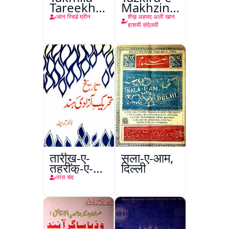
Tareekh
Makhzin-
Ahl-e-
ul-
जान रिचर्ड म्रीन
शैख़ अहमद अली खान
Englistan
Gharaib
हाशमी संदेलवी
तारीख़-ए-
सला-ए-आम,
तहरीक-ए-
दिल्ली
आज़ादी-ए-
तारा चंद
हिंद