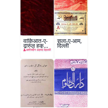
वाक़िआत-ए-
सला-ए-आम,
दारुल हुकूमत
दिल्ली
दिल्ली
बशीरुद्दीन अहमद देहलवी