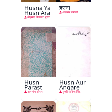
Husna Ya
हुस्ना
Husn Ara
अफ़सर जमाली
मोहम्मद विलायत हुसैन
Husn
Husn Aur
Parast
Angare
अननोन ऑथर
मुन्शी गोबिन्द सिंह