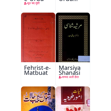
Kitabon
मूल चंद मुंशी
Ka
Ishariya
Fehrist-e-
Marsiya
Matbuat
Shanasi
सय्यद अली हैदर