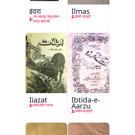
इंद्रा
Ilmas
राय बहादुर बाबू बंकम
क़ैसी रामपुरी
चन्द्र चेटरजी
Ijazat
Ibtida-e-
Aarzu
मोहीउद्दीन नवाब
शमीम बलहोरी