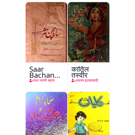
Saar
कातिल
Bachan
तस्वीर
Nasr
राधा स्वामी सहाय
अकरम इलाहाबादी