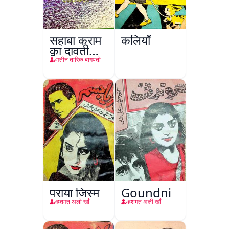
सहाबा कराम
कलियाँ
का दावती
किरदार
मतीन तारिक़ बाग़पती
पराया जिस्म
Goundni
हशमत अली खाँ
हशमत अली खाँ