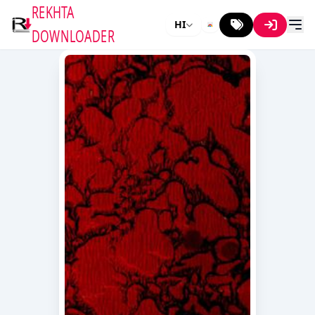
REKHTA
HI
DOWNLOADER