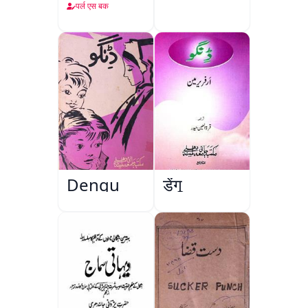
पर्ल एस बक
Dengu
डेंगू