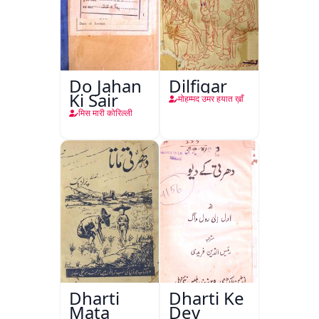
Do Jahan
Dilfigar
Ki Sair
मोहम्मद उमर हयात ख़ाँ
मिस मारी कोरिल्ली
Dharti
Dharti Ke
Mata
Dev