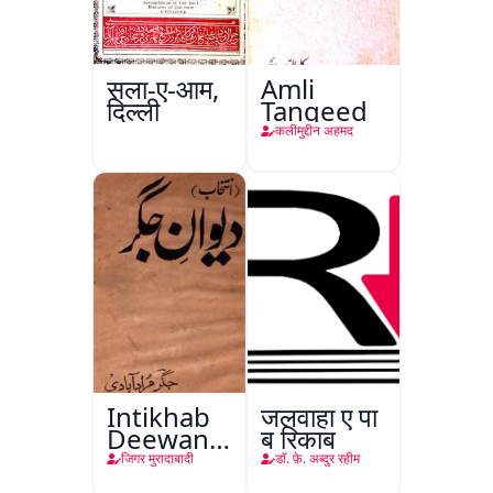
सला-ए-आम,
Amli
दिल्ली
Tanqeed
कलीमुद्दीन अहमद
Intikhab
जलवाहा ए पा
Deewan-
ब रिकाब
e-Jigar
जिगर मुरादाबादी
डाॅ. फ़े. अब्दुर रहीम