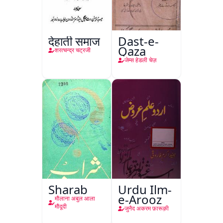
देहाती समाज
Dast-e-
Qaza
शरत्चन्द्र चट्रजी
जेम्स हेडली चेज़
Sharab
Urdu Ilm-
e-Arooz
मौलाना अबुल आला
मौदूदी
जुनैद अकरम फ़ारूक़ी