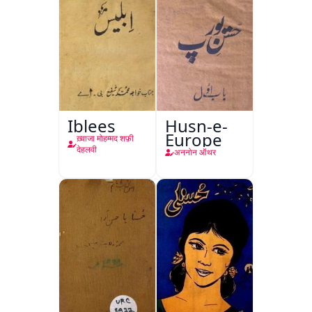
Iblees
Husn-e-
Europe
ख़्वाजा मोहम्मद शफ़ी
देहलवी
अननोन ऑथर