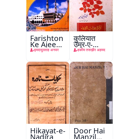
Farishton
कुलियात
Ke Ajeeb
उमूर-ए-
Halat
तबीइया
इमदादुल्लाह अनवर
हकीम तसख़ीर अहमद
Hikayat-e-
Door Hai
Nadira
Manzil