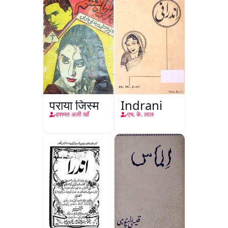
पराया जिस्म
Indrani
हशमत अली खाँ
एच. के. लाल