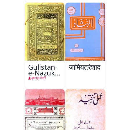
Gulistan-
जामियतुर्रशाद
e-Nazuk
Khayal
क़लक़ मेरठी