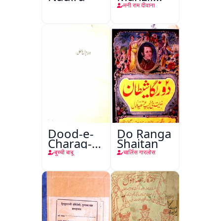
Teri
मनी राम दीवाना
Dood-e-
Do Ranga
Charag-e-
Shaitan
Mahfil
बुच्ची बाबू
चार्लिस गारलोस