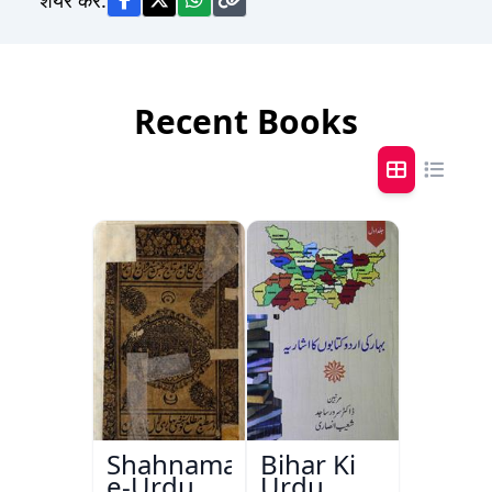
Recent Books
Shahnama-
Bihar Ki
e-Urdu
Urdu