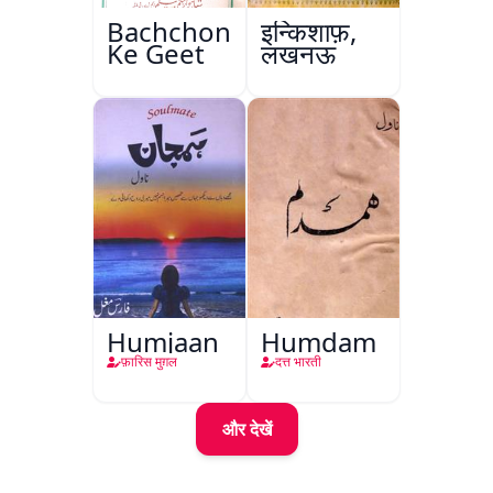
Bachchon
इन्किशाफ़,
Ke Geet
लखनऊ
Humjaan
Humdam
फ़ारिस मुग़ल
दत्त भारती
और देखें