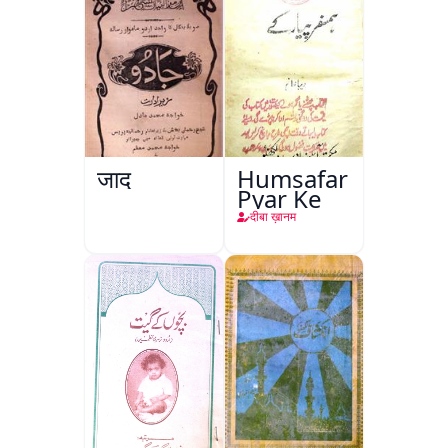
जादू
Humsafar
Pyar Ke
दीबा ख़ानम