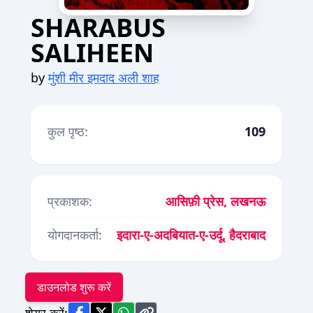
SHARABUS
SALIHEEN
by
मुंशी मीर इमदाद अली शाह
कुल पृष्ठ:
109
प्रकाशक:
आसिफ़ी प्रेस, लखनऊ
योगदानकर्ता:
इदारा-ए-अदबियात-ए-उर्दू, हैदराबाद
डाउनलोड शुरू करें
शेयर करें: