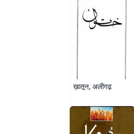
ख़ातून, अलीगढ़