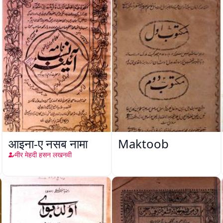
आइना-ए नसब नामा
Maktoob
मीर मेहदी हसन लखनवी