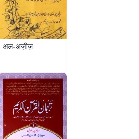
अल-अज़ीज़