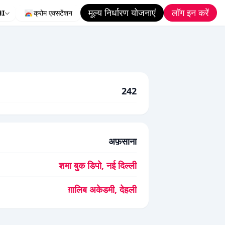
मूल्य निर्धारण योजनाएं
लॉग इन करें
HI
क्रोम एक्सटेंशन
242
अफ़साना
शमा बुक डिपो, नई दिल्ली
ग़ालिब अकेडमी, देहली