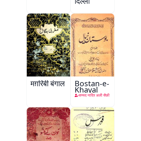
दिल्ली
मग़रिबी बंगाल
Bostan-e-
Khayal
सय्यद नादिर अली सैफ़ी