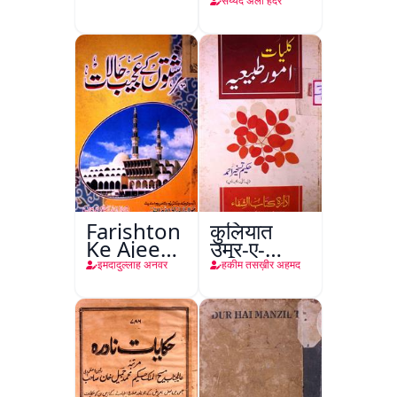
सय्यद अली हैदर
Farishton
कुलियात
Ke Ajeeb
उमूर-ए-
Halat
तबीइया
इमदादुल्लाह अनवर
हकीम तसख़ीर अहमद