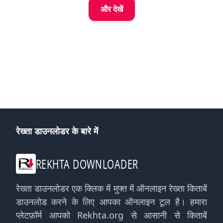
और देखें
रेख्ता डाउनलोडर के बारे में
REKHTA DOWNLOADER
रेख्ता डाउनलोडर एक क्लिक में मुफ्त में ऑनलाइन रेख्ता किताबें
डाउनलोड करने के लिए आपका ऑनलाइन टूल है। हमारा
प्लेटफ़ॉर्म आपको Rekhta.org से आसानी से किताबें