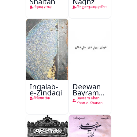
Shaitan
Naghz
मोहम्मद फ़राज़
मीर क़ुदरतुल्लाह क़ासिम
Inqalab-
Deewan
e-Zindagi
Bayram
Khan
विलियम लेक
Bayram Khan
Khan-e-
Khan-e-Khanan
Khanan