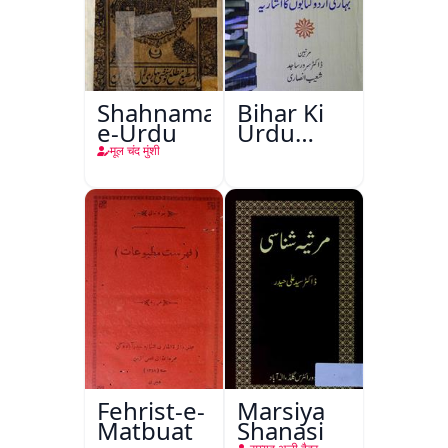
Shahnama-
Bihar Ki
e-Urdu
Urdu
Kitabon
मूल चंद मुंशी
Ka
Ishariya
Fehrist-e-
Marsiya
Matbuat
Shanasi