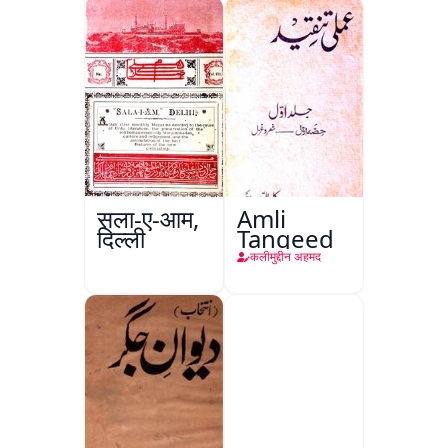
सला-ए-आम,
Amli
दिल्ली
Tanqeed
कलीमुद्दीन अहमद