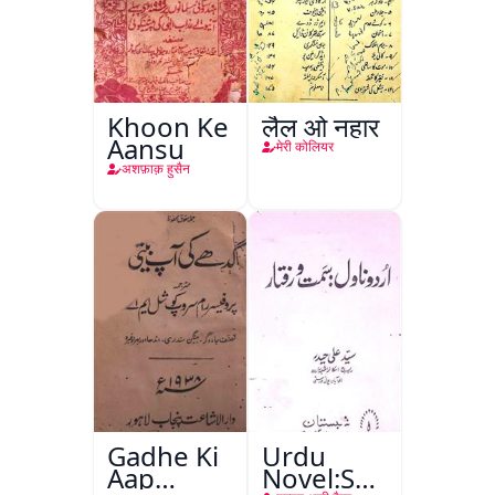
Khoon Ke
लैल ओ नहार
Aansu
मेरी कोलियर
अशफ़ाक़ हुसैन
Gadhe Ki
Urdu
Aap
Novel:Samt-