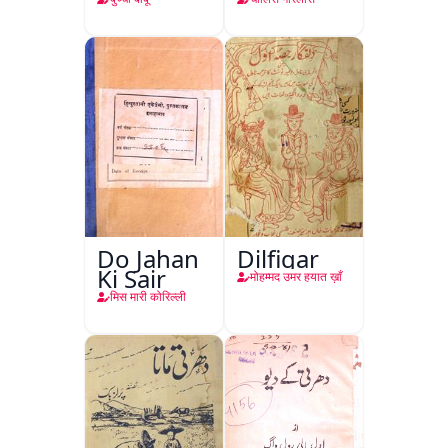
Mahfil
Do Jahan
Dilfigar
Ki Sair
मोहम्मद उमर हयात ख़ाँ
मिस मारी कोरिल्ली