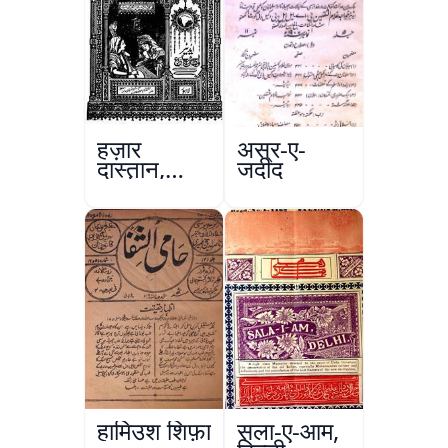
हज़ार
अस्र-ए-
दास्तान,
जदीद
लाहौर
हामिउश शिफ़ा
सला-ए-आम,