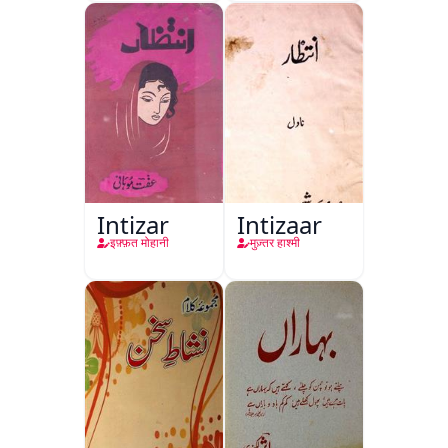
Intizar
Intizaar
इफ़्फ़त मोहानी
मुज़्तर हाश्मी