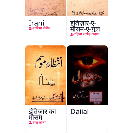
Irani
इंतिज़ार-ए-
मौसम-ए-गुल
फ़ातिमा मोबीन
रज़िया फ़सीह अहमद
इंतिज़ार का
Dajjal
मौसम
दीबा ख़ानम