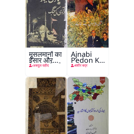
मुसलमानों का
Ajnabi
ईसार और
Pedon Ke
अाज़ादी की
Saye
अबदुल वहीद
बशीर बद्र
जंग