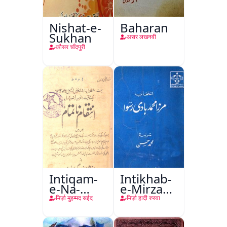
Nishat-e-
Baharan
Sukhan
असर लखनवी
कौसर चाँदपुरी
Intiqam-
Intikhab-
e-Na-
e-Mirza
Tamam
Hadi
मिर्ज़ा मुहम्मद सईद
मिर्ज़ा हादी रुस्वा
Ruswa