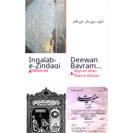
Inqalab-
Deewan
e-Zindagi
Bayram
Khan
विलियम लेक
Bayram Khan
Khan-e-
Khan-e-Khanan
Khanan