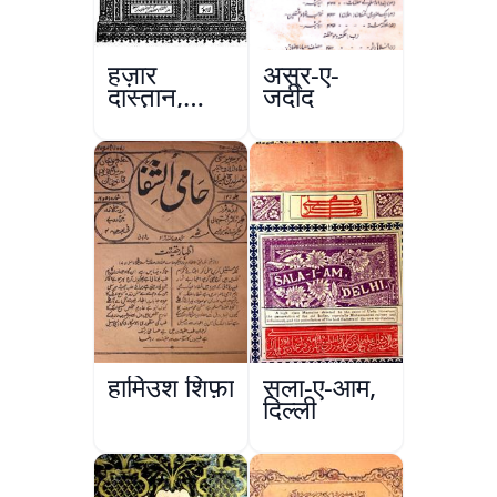
हज़ार
अस्र-ए-
दास्तान,
जदीद
लाहौर
हामिउश शिफ़ा
सला-ए-आम,
दिल्ली