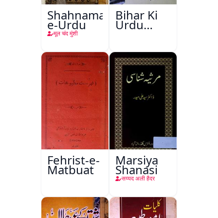
Shahnama-
Bihar Ki
e-Urdu
Urdu
Kitabon
मूल चंद मुंशी
Ka
Ishariya
Fehrist-e-
Marsiya
Matbuat
Shanasi
सय्यद अली हैदर