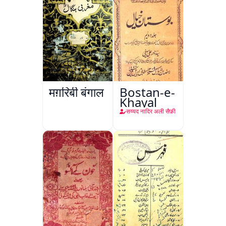
मग़रिबी बंगाल
Bostan-e-
Khayal
सय्यद नादिर अली सैफ़ी