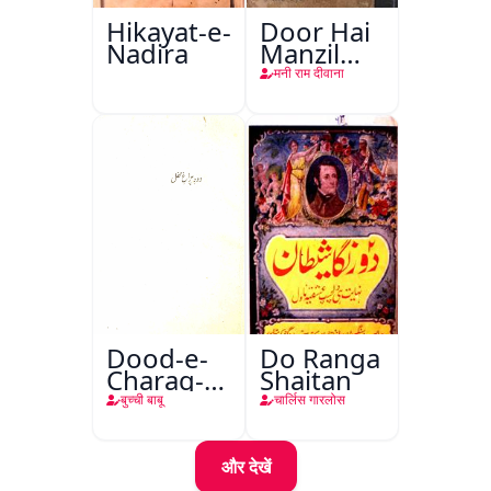
Hikayat-e-
Door Hai
Nadira
Manzil
Teri
मनी राम दीवाना
Dood-e-
Do Ranga
Charag-e-
Shaitan
Mahfil
बुच्ची बाबू
चार्लिस गारलोस
और देखें