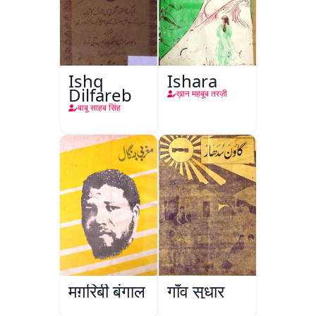
Ishq
Ishara
Dilfareb
ख़ान महबूब तरज़ी
बाबू साहब सिंह
मग़रिबी बंगाल
गाँव सुधार