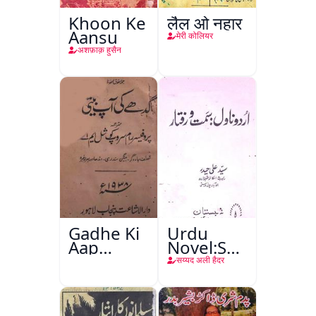
Khoon Ke
लैल ओ नहार
Aansu
मेरी कोलियर
अशफ़ाक़ हुसैन
Gadhe Ki
Urdu
Aap
Novel:Samt-
Beetee
o-Raftar
सय्यद अली हैदर