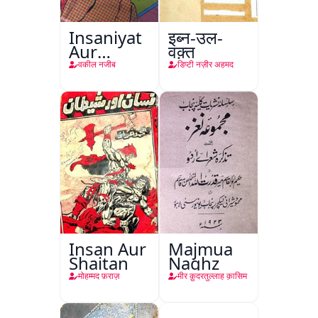
Insaniyat
इब्न-उल-
Aur
वक़्त
Darindagi
वकील नजीब
डिप्टी नज़ीर अहमद
Insan Aur
Majmua
Shaitan
Naghz
मोहम्मद फ़राज़
मीर क़ुदरतुल्लाह क़ासिम