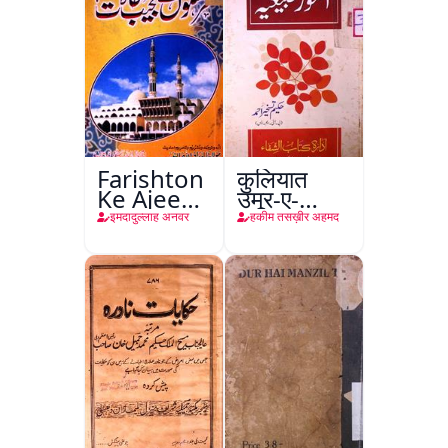
Farishton
कुलियात
Ke Ajeeb
उमूर-ए-
Halat
तबीइया
इमदादुल्लाह अनवर
हकीम तसख़ीर अहमद