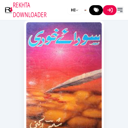
REKHTA
HI
DOWNLOADER