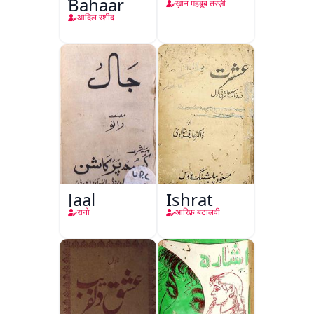
Bahaar
ख़ान महबूब तरज़ी
आदिल रशीद
Jaal
Ishrat
रानो
आरिफ़ बटालवी