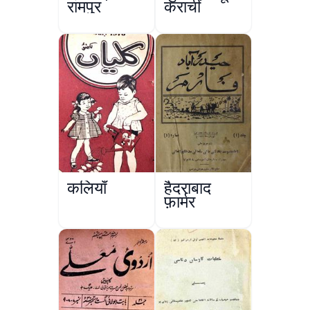
रामपुर
कराची
कलियाँ
हैदराबाद
फ़ार्मर