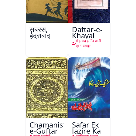
सबरस,
Daftar-e-
हैदराबाद
Khayal
मोहममद हामिद अली
ख़ान बहादुर
Chamanistan-
Safar Ek
e-Guftar
Jazire Ka