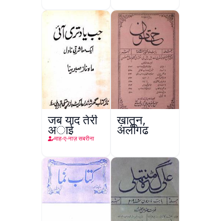
Par
जब याद तेरी
ख़ातून,
अाई
अलीगढ़
माह-ए-नाज़ सबरीना