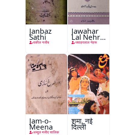
Janbaz
Jawahar
Sathi
Lal Nehru
Ki
वकील नजीब
जवाहरलाल नेहरू
Taqreeren
(Jang-e-
Azadi)
Jam-o-
शमा, नई
Meena
दिल्ली
अब्दुल मजीद सालिक