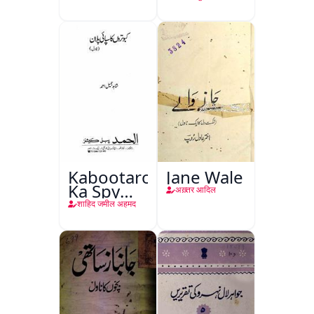
Kabootaron
Jane Wale
Ka Spy
अख़्तर आदिल
Plan
शाहिद जमील अहमद