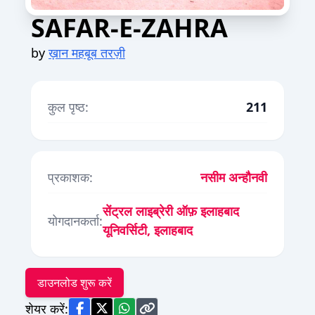
SAFAR-E-ZAHRA
by
ख़ान महबूब तरज़ी
कुल पृष्ठ:
211
प्रकाशक:
नसीम अन्हौनवी
सेंट्रल लाइब्रेरी ऑफ़ इलाहबाद
योगदानकर्ता:
यूनिवर्सिटी, इलाहबाद
डाउनलोड शुरू करें
शेयर करें: