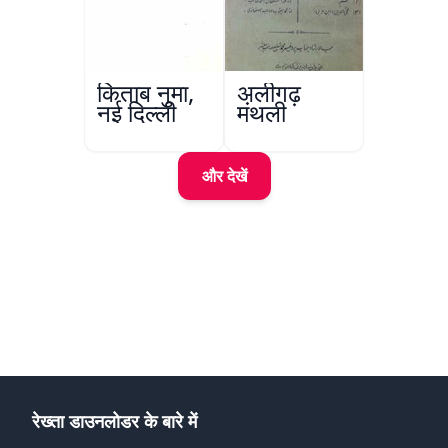
किताब नुमा,
अलीगढ़
नई दिल्ली
मंथली
और देखें
रेख्ता डाउनलोडर के बारे में