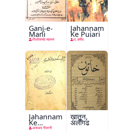
Ganj-e-
Jahannam
Mani
Ke Pujari
तिलोकचंद महरूम
ए. हमीद
Jahannam
ख़ातून,
Ke
अलीगढ़
Darwazon
असअद गीलानी