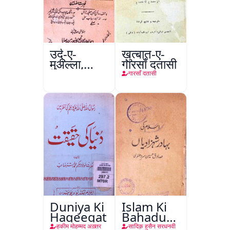
उर्दू-ए-
ख़ुत्बात-ए-
मुअल्ला,
गारसाँ दतासी
कानपुर
गारसाँ दतासी
Duniya Ki
Islam Ki
Haqeeqat
Bahadur
Shahzadiyan
हकीम मोहम्मद अख़्तर
सादिक़ हुसैन सरधनवी