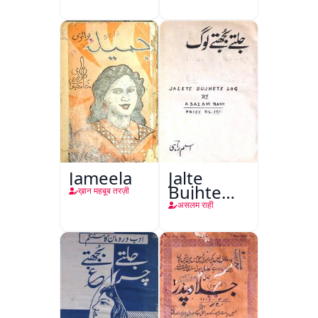
Jameela
Jalte
Bujhte
ख़ान महबूब तरज़ी
Log
असलम राही