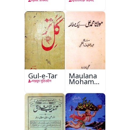
ख़ंजर अजमेरी
इशतियाक़ अहमद
Gul-e-Tar
Maulana
Mohammad
मख़दूम मुहिउद्दीन
Ali Ek
Mutala