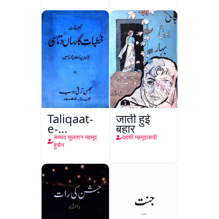
Taliqaat-
जाती हुई
e-
बहार
Khutbat-
सय्यद सुलतान महमूद
वहशी महमूदाबादी
e-Garcin
हुसैन
de Tassy