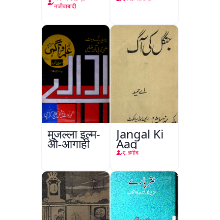
नजीबाबादी
मुजल्ला इल्म-
Jangal Ki
ओ-आगाही
Aag
ए. हमीद