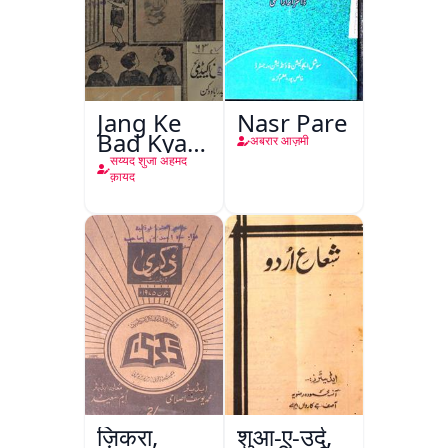
Jang Ke
Nasr Pare
Bad Kya
अबरार आज़मी
Hoga
सय्यद शुजा अहमद
क़ायद
ज़िकरा,
शुआ-ए-उर्दू,