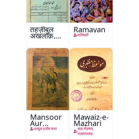
तहज़ीबुल
Ramayan
अख़लाक़,
वाल्मिकी
अमृतसर
Mansoor
Mawaiz-e-
Aur
Mazhari
Mohina
अब्दुल हलीम शरर
शाह मोहम्मद
मज़हरुल्लाह