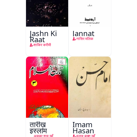
Jashn Ki
Jannat
Raat
नासिर मलिक
शाकिर करीमी
तारीख़
Imam
इस्लाम
Hasan
अकबर शाह ख़ाँ
इलाह बख़्श ख़ाँ