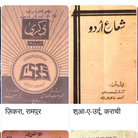
ज़िकरा, रामपुर
शुआ-ए-उर्दू, कराची