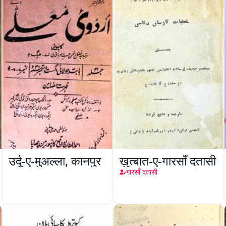
उर्दू-ए-मुअल्ला, कानपुर
ख़ुत्बात-ए-गारसाँ दतासी
गारसाँ दतासी