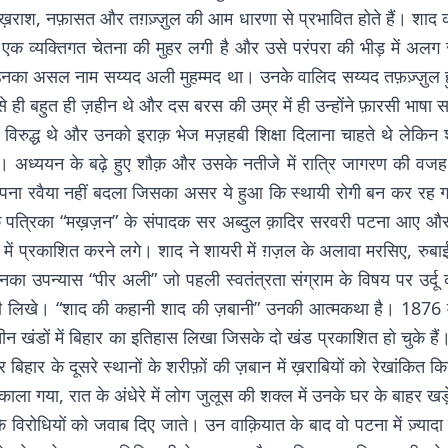
राश, नफ़ासत और तग़ज़्ज़ुल की आम धारणा से प्रभावित होते हैं। शाद की शा
र एक व्यक्तिगत चेतना की मुहर लगी है और उसे परंपरा की भीड़ में अल
। उनका असल नाम सय्यद अली मुहम्मद था। उनके वालिद सय्यद तफ़ज़्ज़ुल हु
बहुत ही ज़हीन थे और दस बरस की उम्र में ही उन्होंने फ़ारसी भाषा स
 विरुद्ध थे और उनको इराक़ भेज मज़हबी शिक्षा दिलाना चाहते थे लेकिन
ी। अध्ययन के बढ़े हुए शौक़ और उसके नतीजे में रात्रि जागरण की वज
ने अपना रवैया नहीं बदला जिसका असर ये हुआ कि स्थायी रोगी बन कर र
क पत्रिका “मख़ज़न” के संपादक सर अब्दुल क़ादिर सरवरी पटना आए और
ं प्रकाशित करने लगे। शाद ने शायरी में ग़ज़ल के अलावा मरसिए, रुबाईय
नका उपन्यास “पीर अली” जो पहली स्वतंत्रता संग्राम के विषय पर उर्दू का 
्र भी लिखे। “शाद की कहानी शाद की ज़बानी” उनकी आत्मकथा है। 1876 में 
न खंडों में बिहार का इतिहास लिखा जिसके दो खंड प्रकाशित हो चुके है
िहार के दूसरे स्थानों के शरीफ़ों की ज़बान में ख़राबियों को रेखांकित क
ाला गया, रात के अंधेरे में लोग जुलूस की शक्ल में उनके घर के बाहर ख
 विरोधियों को जवाब दिए जाते। उन वाक़ियात के बाद वो पटना में ज़्य