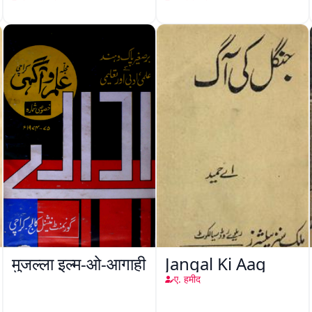
मुजल्ला इल्म-ओ-आगाही
Jangal Ki Aag
ए. हमीद