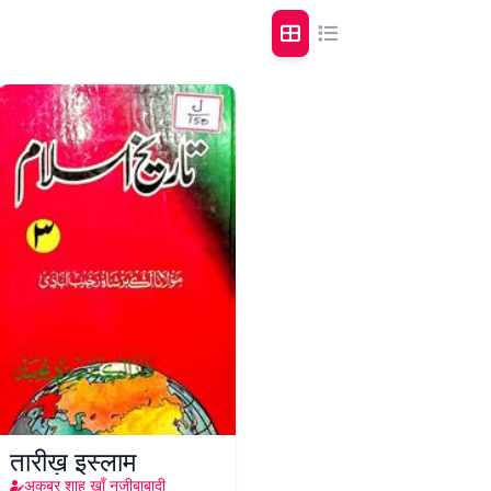
तारीख़ इस्लाम
अकबर शाह ख़ाँ नजीबाबादी