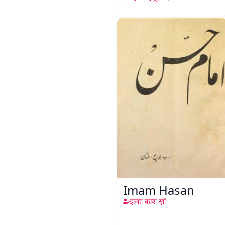
Imam Hasan
इलाह बख़्श ख़ाँ