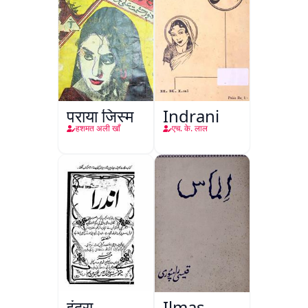
पराया जिस्म
Indrani
हशमत अली खाँ
एच. के. लाल
इंद्रा
Ilmas