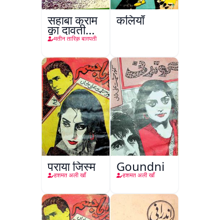
सहाबा कराम
कलियाँ
का दावती
किरदार
मतीन तारिक़ बाग़पती
पराया जिस्म
Goundni
हशमत अली खाँ
हशमत अली खाँ