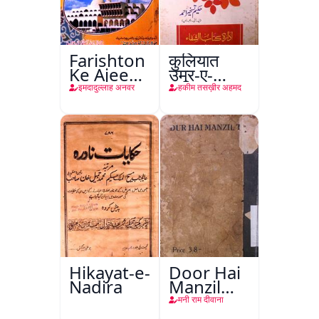
Farishton
कुलियात
Ke Ajeeb
उमूर-ए-
Halat
तबीइया
इमदादुल्लाह अनवर
हकीम तसख़ीर अहमद
Hikayat-e-
Door Hai
Nadira
Manzil
Teri
मनी राम दीवाना