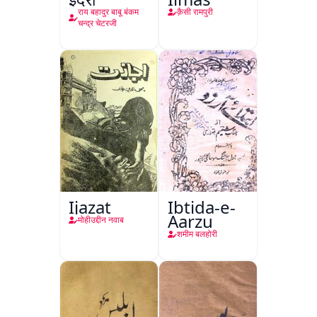
राय बहादुर बाबू बंकम
क़ैसी रामपुरी
चन्द्र चेटरजी
Ijazat
Ibtida-e-
Aarzu
मोहीउद्दीन नवाब
शमीम बलहोरी