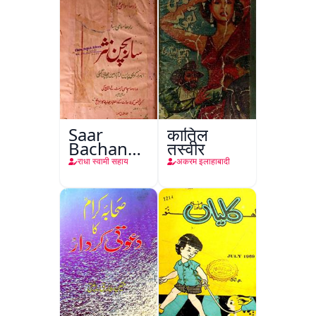
Saar
कातिल
Bachan
तस्वीर
Nasr
राधा स्वामी सहाय
अकरम इलाहाबादी