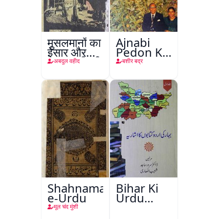
मुसलमानों का
Ajnabi
ईसार और
Pedon Ke
अाज़ादी की
Saye
अबदुल वहीद
बशीर बद्र
जंग
Shahnama-
Bihar Ki
e-Urdu
Urdu
Kitabon
मूल चंद मुंशी
Ka