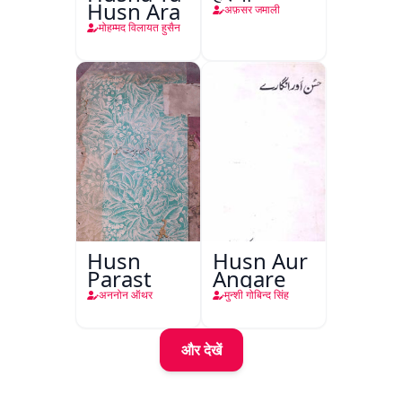
Husn Ara
अफ़सर जमाली
मोहम्मद विलायत हुसैन
Husn
Husn Aur
Parast
Angare
अननोन ऑथर
मुन्शी गोबिन्द सिंह
और देखें