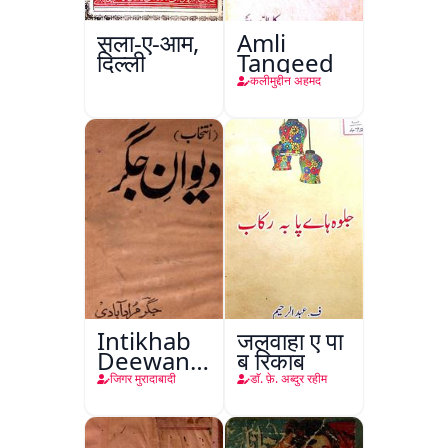
सला-ए-आम,
Amli
दिल्ली
Tanqeed
कलीमुद्दीन अहमद
Intikhab
जलवाहा ए पा
Deewan-
ब रिकाब
e-Jigar
जिगर मुरादाबादी
डाॅ. फ़े. अब्दुर रहीम