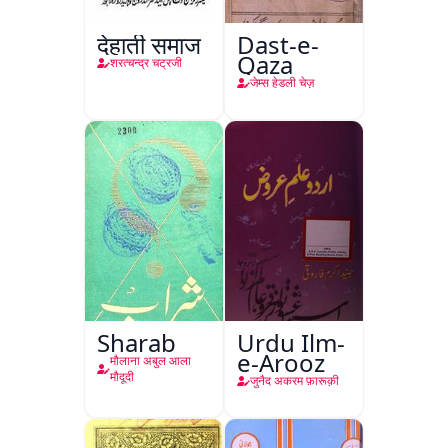
देहाती समाज
Dast-e-
Qaza
शरत्चन्द्र चट्रजी
जेम्स हेडली चेज़
Sharab
Urdu Ilm-
e-Arooz
मौलाना अबुल आला
मौदूदी
जुनैद अकरम फ़ारूक़ी