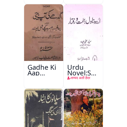
Gadhe Ki
Urdu
Aap
Novel:Samt-
Beetee
o-Raftar
सय्यद अली हैदर