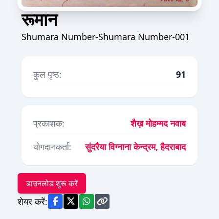
रूमान
Shumara Number-Shumara Number-001
कुल पृष्ठ:
91
प्रकाशक:
शैख़ मोहम्मद नवाब
योगदानकर्ता:
सुंदरैया विग्नाना केन्द्रम, हैदराबाद
डाउनलोड शुरू करें
शेयर करें: