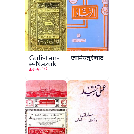
Gulistan-
जामियतुर्रशाद
e-Nazuk
Khayal
क़लक़ मेरठी