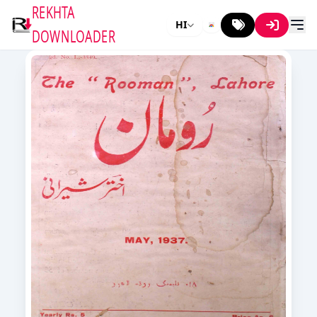
REKHTA
HI
DOWNLOADER