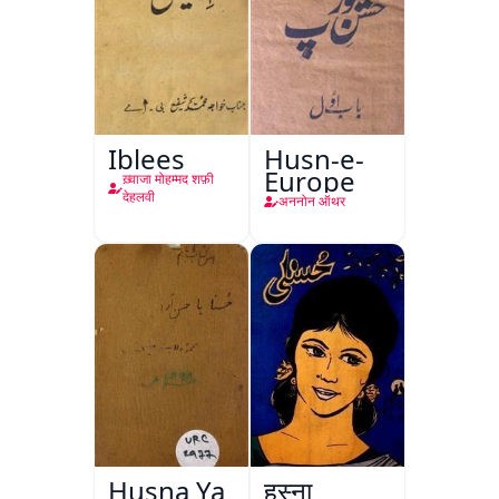
Iblees
Husn-e-
Europe
ख़्वाजा मोहम्मद शफ़ी
देहलवी
अननोन ऑथर
Husna Ya
हुस्ना