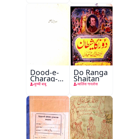
Dood-e-
Do Ranga
Charag-e-
Shaitan
Mahfil
बुच्ची बाबू
चार्लिस गारलोस