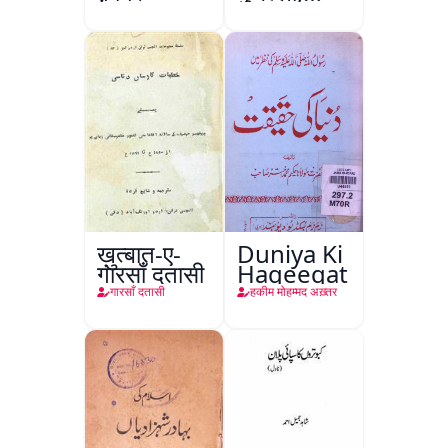
कानपुर
ख़ुत्बात-ए-
Duniya Ki
गारसाँ दतासी
Haqeeqat
गारसाँ दतासी
हकीम मोहम्मद अख़्तर