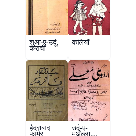
शुआ-ए-उर्दू,
कलियाँ
कराची
हैदराबाद
उर्दू-ए-
फ़ार्मर
मुअल्ला,