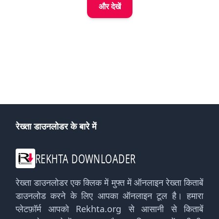
और देखें
रेख्ता डाउनलोडर के बारे में
REKHTA DOWNLOADER
रेख्ता डाउनलोडर एक क्लिक में मुफ्त में ऑनलाइन रेख्ता किताबें
डाउनलोड करने के लिए आपका ऑनलाइन टूल है। हमारा
प्लेटफ़ॉर्म आपको Rekhta.org से आसानी से किताबें