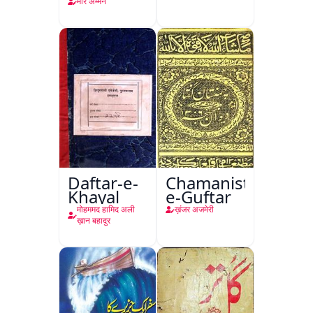
मीर अम्मन
Daftar-e-
Chamanistan-
Khayal
e-Guftar
मोहममद हामिद अली
ख़ंजर अजमेरी
ख़ान बहादुर