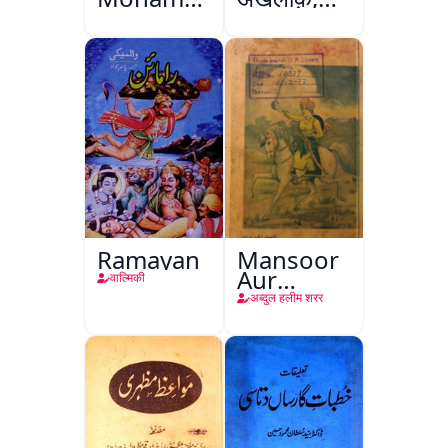
Ali Ek
अमृतसर
Mutala
Ramayan
Mansoor
Aur
वाल्मिकी
Mohina
अब्दुल हलीम शरर