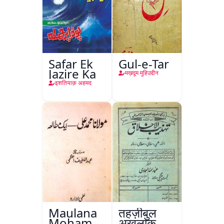
Safar Ek
Gul-e-Tar
Jazire Ka
मख़दूम मुहिउद्दीन
इशतियाक़ अहमद
Maulana
तहज़ीबुल
Mohammad
अख़लाक़,