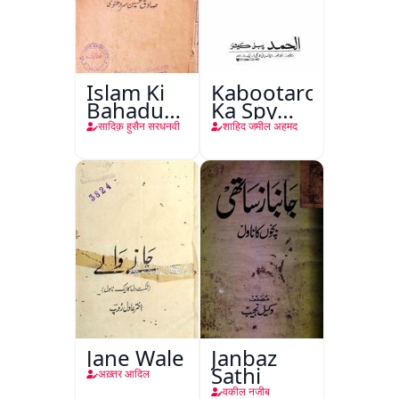
Islam Ki
Kabootaron
Bahadur
Ka Spy
Shahzadiyan
Plan
सादिक़ हुसैन सरधनवी
शाहिद जमील अहमद
Jane Wale
Janbaz
Sathi
अख़्तर आदिल
वकील नजीब