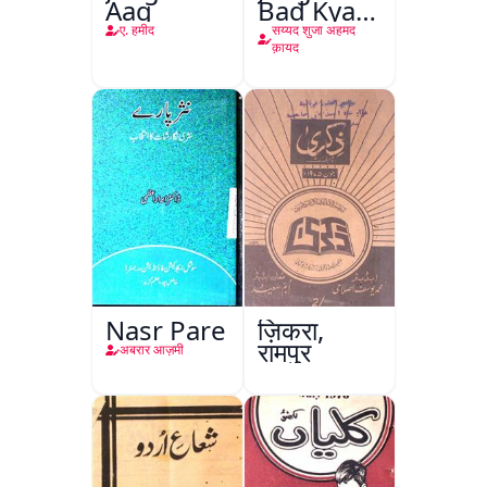
Aag
Bad Kya
Hoga
ए. हमीद
सय्यद शुजा अहमद
क़ायद
Nasr Pare
ज़िकरा,
रामपुर
अबरार आज़मी