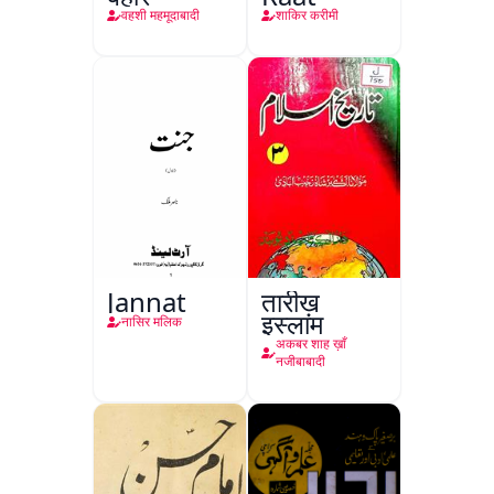
वहशी महमूदाबादी
शाकिर करीमी
Jannat
तारीख़
इस्लाम
नासिर मलिक
अकबर शाह ख़ाँ
नजीबाबादी