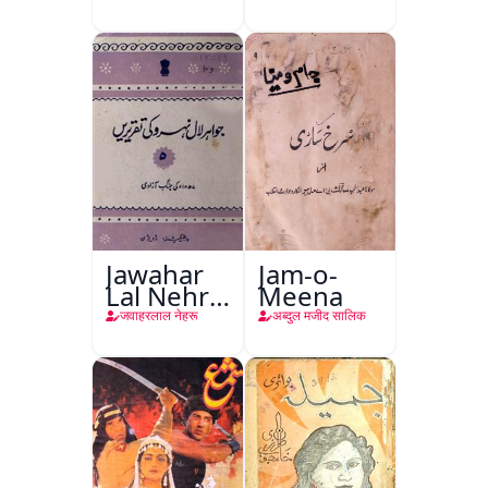
Jawahar
Jam-o-
Lal Nehru
Meena
Ki
जवाहरलाल नेहरू
अब्दुल मजीद सालिक
Taqreeren
(Jang-e-
Azadi)