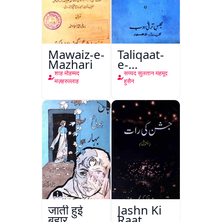
Mawaiz-e-
Taliqaat-
Mazhari
e-
Khutbat-
शाह मोहम्मद
सय्यद सुलतान महमूद
e-Garcin
मज़हरुल्लाह
हुसैन
de Tassy
जाती हुई
Jashn Ki
बहार
Raat