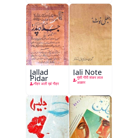
Jallad
Jali Note
Pidar
मुंशी गौरी शंकर लाल
अख़्तर
गौहर अली ख़ां गौहर