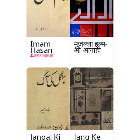
Imam
मुजल्ला इल्म-
Hasan
ओ-आगाही
इलाह बख़्श ख़ाँ
Jangal Ki
Jang Ke