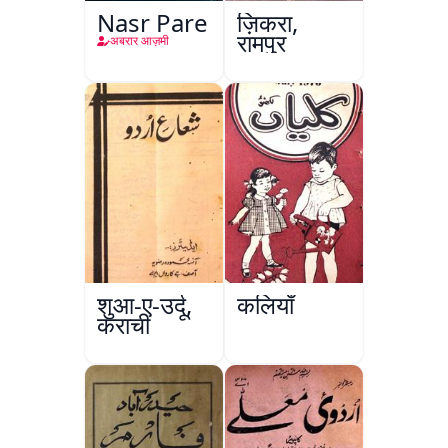
Nasr Pare
ज़िकरा,
रामपुर
अबरार आज़मी
शुआ-ए-उर्दू,
कलियाँ
कराची