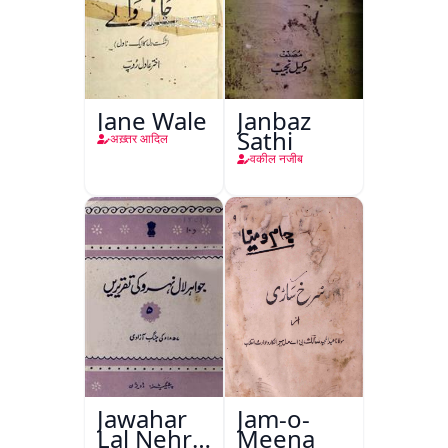
Jane Wale
Janbaz
Sathi
अख़्तर आदिल
वकील नजीब
Jawahar
Jam-o-
Lal Nehru
Meena