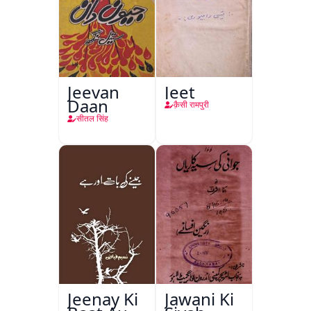
Jeevan
Jeet
Daan
क़ैसी रामपुरी
सीतल सिंह
Jeenay Ki
Jawani Ki