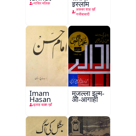
इस्लाम
नासिर मलिक
अकबर शाह ख़ाँ
नजीबाबादी
Imam
मुजल्ला इल्म-
Hasan
ओ-आगाही
इलाह बख़्श ख़ाँ