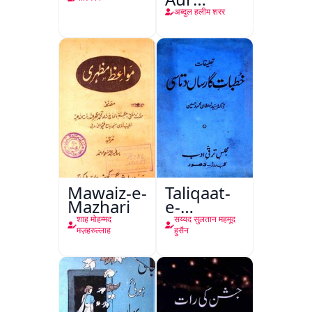
Mohina
अब्दुल हलीम शरर
Mawaiz-e-
Taliqaat-
Mazhari
e-
Khutbat-
शाह मोहम्मद
सय्यद सुलतान महमूद
e-Garcin
मज़हरुल्लाह
हुसैन
de Tassy