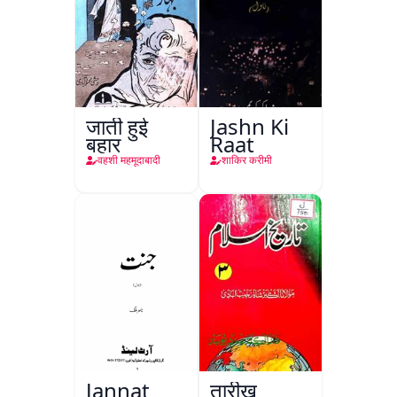
जाती हुई
Jashn Ki
बहार
Raat
वहशी महमूदाबादी
शाकिर करीमी
Jannat
तारीख़