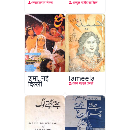
Ki
जवाहरलाल नेहरू
अब्दुल मजीद सालिक
Taqreeren
(Jang-e-
Azadi)
शमा, नई
Jameela
दिल्ली
ख़ान महबूब तरज़ी