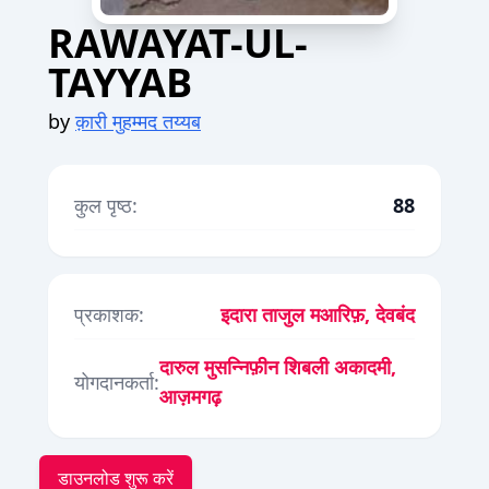
RAWAYAT-UL-
TAYYAB
by
क़ारी मुहम्मद तय्यब
कुल पृष्ठ:
88
प्रकाशक:
इदारा ताजुल मआरिफ़, देवबंद
दारुल मुसन्निफ़ीन शिबली अकादमी,
योगदानकर्ता:
आज़मगढ़
डाउनलोड शुरू करें