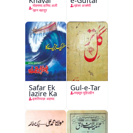
Khayal
e-Guftar
मोहममद हामिद अली
ख़ंजर अजमेरी
ख़ान बहादुर
Safar Ek
Gul-e-Tar
Jazire Ka
मख़दूम मुहिउद्दीन
इशतियाक़ अहमद