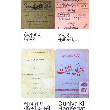
हैदराबाद
उर्दू-ए-
फ़ार्मर
मुअल्ला,
कानपुर
ख़ुत्बात-ए-
Duniya Ki
गारसाँ दतासी
Haqeeqat