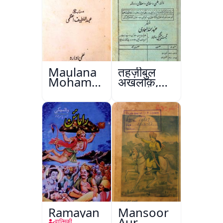
Maulana
तहज़ीबुल
Mohammad
अख़लाक़,
Ali Ek
अमृतसर
Mutala
Ramayan
Mansoor
Aur
वाल्मिकी