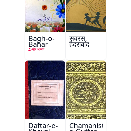
Bagh-o-
सबरस,
Bahar
हैदराबाद
मीर अम्मन
Daftar-e-
Chamanistan-