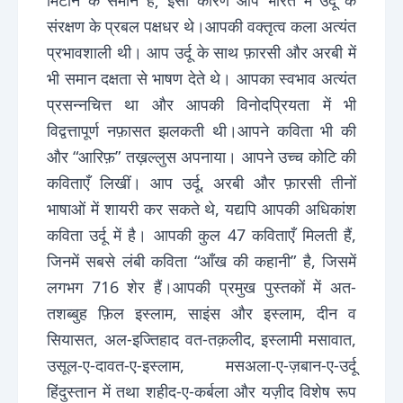
मिटाने के समान है; इसी कारण आप भारत में उर्दू के
संरक्षण के प्रबल पक्षधर थे।आपकी वक्तृत्व कला अत्यंत
प्रभावशाली थी। आप उर्दू के साथ फ़ारसी और अरबी में
भी समान दक्षता से भाषण देते थे। आपका स्वभाव अत्यंत
प्रसन्नचित्त था और आपकी विनोदप्रियता में भी
विद्वत्तापूर्ण नफ़ासत झलकती थी।आपने कविता भी की
और “आरिफ़” तख़ल्लुस अपनाया। आपने उच्च कोटि की
कविताएँ लिखीं। आप उर्दू, अरबी और फ़ारसी तीनों
भाषाओं में शायरी कर सकते थे, यद्यपि आपकी अधिकांश
कविता उर्दू में है। आपकी कुल 47 कविताएँ मिलती हैं,
जिनमें सबसे लंबी कविता “आँख की कहानी” है, जिसमें
लगभग 716 शेर हैं।आपकी प्रमुख पुस्तकों में अत-
तशब्बुह फ़िल इस्लाम, साइंस और इस्लाम, दीन व
सियासत, अल-इज्तिहाद वत-तक़लीद, इस्लामी मसावात,
उसूल-ए-दावत-ए-इस्लाम, मसअला-ए-ज़बान-ए-उर्दू
हिंदुस्तान में तथा शहीद-ए-कर्बला और यज़ीद विशेष रूप