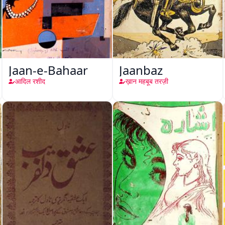
Jaan-e-Bahaar
Jaanbaz
आदिल रशीद
ख़ान महबूब तरज़ी