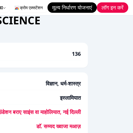
मूल्य निर्धारण योजनाएं
लॉग इन करें
HI
क्रोम एक्सटेंशन
CIENCE
136
विज्ञान, धर्म-शास्त्र
इस्लामियात
ंडेशन बराए साइंस वा माहोलियात, नई दिल्ली
डाॅ. सय्यद ख्वाजा मआज़