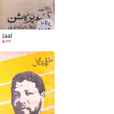
Jaal
रानो