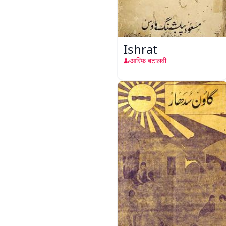
Ishrat
आरिफ़ बटालवी