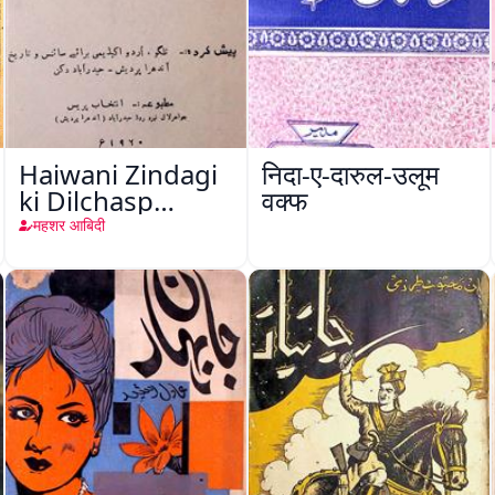
Haiwani Zindagi
निदा-ए-दारुल-उलूम
ki Dilchasp
वक्फ
Baatein
महशर आबिदी