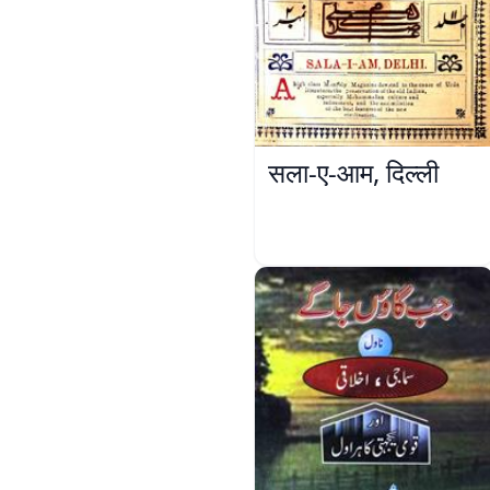
सला-ए-आम, दिल्ली