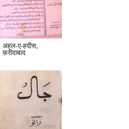
अहल-ए-हदीस,
फ़रीदाबाद