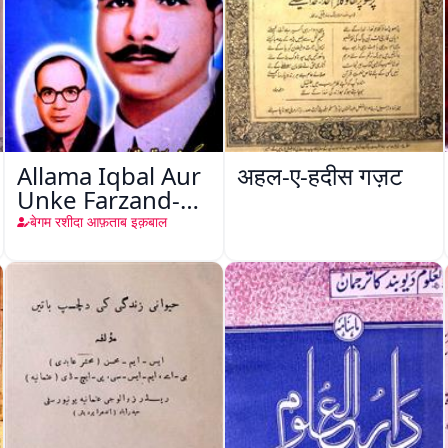
Allama Iqbal Aur
अहल-ए-हदीस गज़ट
Unke Farzand-e-
Akabar Aftab
बेगम रशीदा आफ़ताब इक़बाल
Iqbal