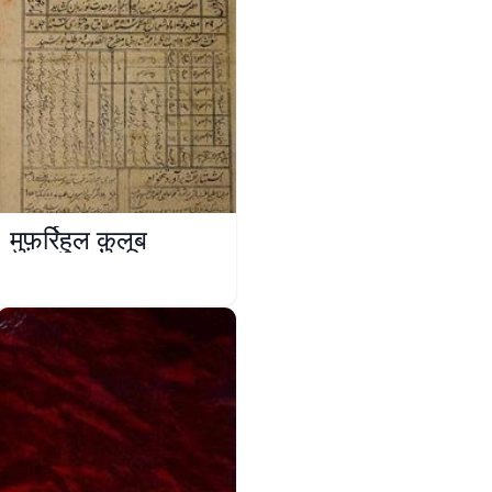
मुफ़र्रिहुल क़ुलूब