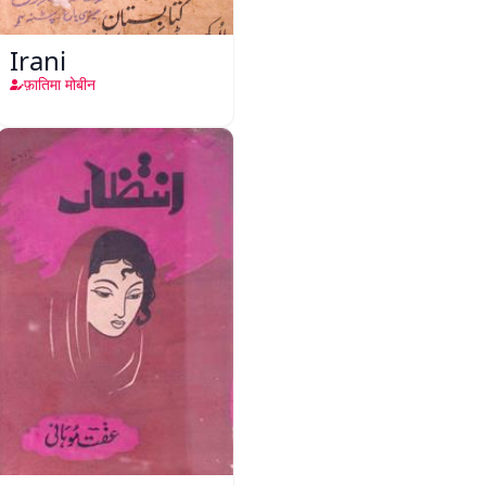
Irani
फ़ातिमा मोबीन