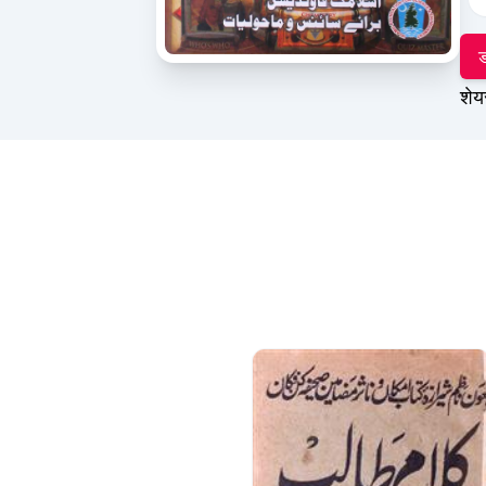
ड
शेय