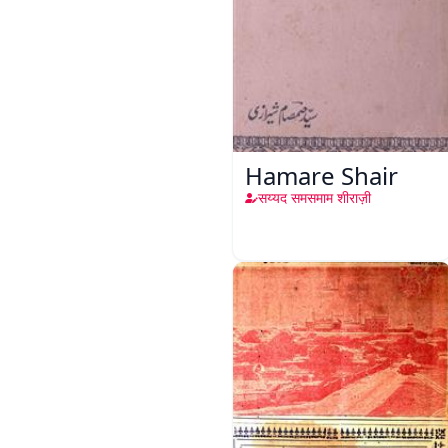
Hamare Shair
सय्यद समसमाम शीराज़ी