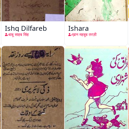
Ishq Dilfareb
Ishara
बाबू साहब सिंह
ख़ान महबूब तरज़ी