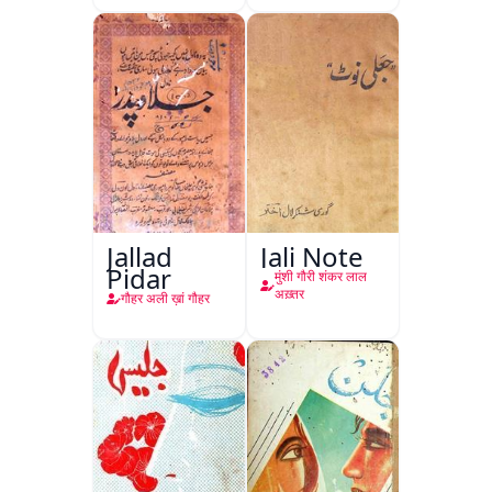
Jallad
Jali Note
Pidar
मुंशी गौरी शंकर लाल
अख़्तर
गौहर अली ख़ां गौहर