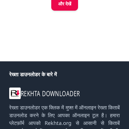
और देखें
रेख्ता डाउनलोडर के बारे में
REKHTA DOWNLOADER
रेख्ता डाउनलोडर एक क्लिक में मुफ्त में ऑनलाइन रेख्ता किताबें
डाउनलोड करने के लिए आपका ऑनलाइन टूल है। हमारा
प्लेटफ़ॉर्म आपको Rekhta.org से आसानी से किताबें