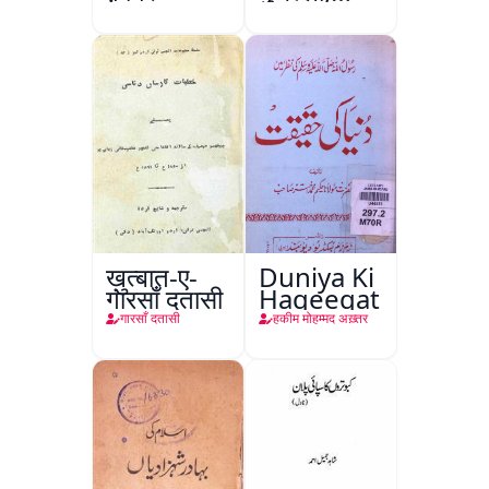
कानपुर
ख़ुत्बात-ए-
Duniya Ki
गारसाँ दतासी
Haqeeqat
गारसाँ दतासी
हकीम मोहम्मद अख़्तर