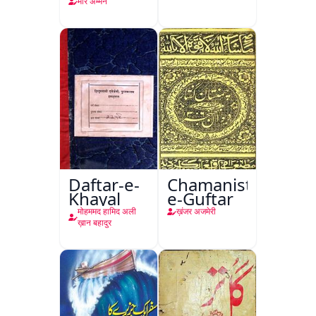
मीर अम्मन
Daftar-e-
Chamanistan-
Khayal
e-Guftar
मोहममद हामिद अली
ख़ंजर अजमेरी
ख़ान बहादुर