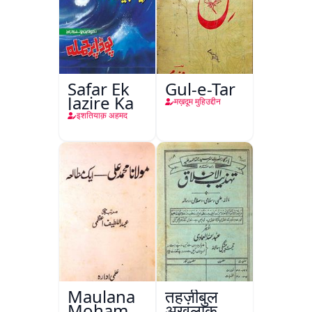
Safar Ek
Gul-e-Tar
Jazire Ka
मख़दूम मुहिउद्दीन
इशतियाक़ अहमद
Maulana
तहज़ीबुल
Mohammad
अख़लाक़,