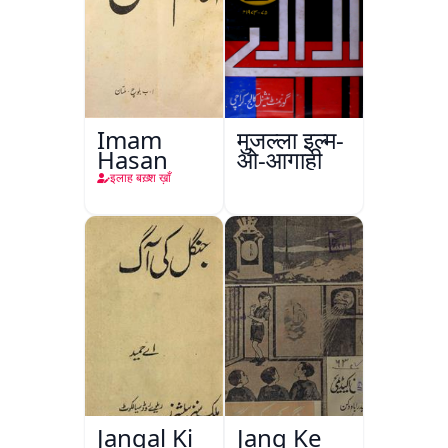
Imam
मुजल्ला इल्म-
Hasan
ओ-आगाही
इलाह बख़्श ख़ाँ
Jangal Ki
Jang Ke