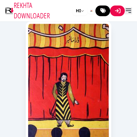
REKHTA
HI
DOWNLOADER