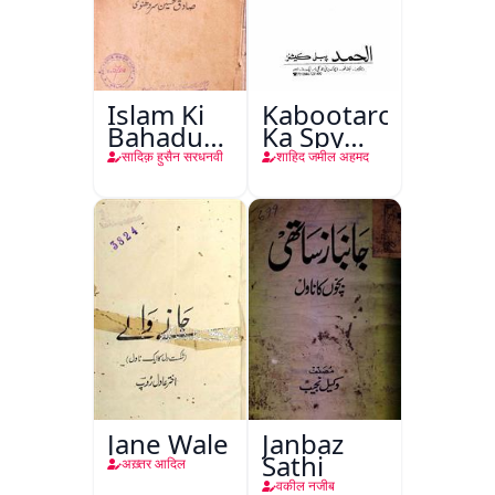
Islam Ki
Kabootaron
Bahadur
Ka Spy
Shahzadiyan
Plan
सादिक़ हुसैन सरधनवी
शाहिद जमील अहमद
Jane Wale
Janbaz
Sathi
अख़्तर आदिल
वकील नजीब