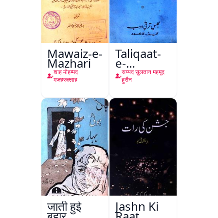
Mawaiz-e-
Taliqaat-
Mazhari
e-
Khutbat-
शाह मोहम्मद
सय्यद सुलतान महमूद
e-Garcin
मज़हरुल्लाह
हुसैन
de Tassy
जाती हुई
Jashn Ki
बहार
Raat