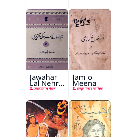
Jawahar
Jam-o-
Lal Nehru
Meena
Ki
जवाहरलाल नेहरू
अब्दुल मजीद सालिक
Taqreeren
(Jang-e-
Azadi)