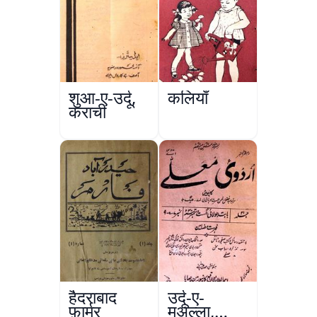
शुआ-ए-उर्दू,
कलियाँ
कराची
हैदराबाद
उर्दू-ए-
फ़ार्मर
मुअल्ला,