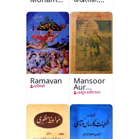
Ali Ek
अमृतसर
Mutala
Ramayan
Mansoor
Aur
वाल्मिकी
Mohina
अब्दुल हलीम शरर