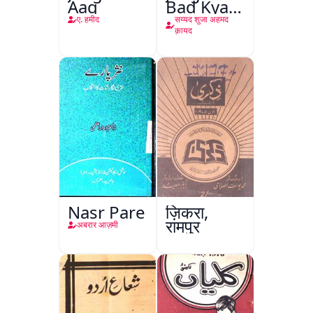
Aag
Bad Kya
Hoga
ए. हमीद
सय्यद शुजा अहमद
क़ायद
Nasr Pare
ज़िकरा,
रामपुर
अबरार आज़मी