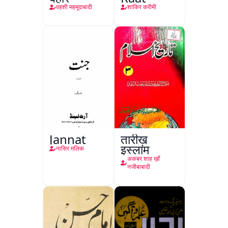
वहशी महमूदाबादी
शाकिर करीमी
Jannat
तारीख़
इस्लाम
नासिर मलिक
अकबर शाह ख़ाँ
नजीबाबादी