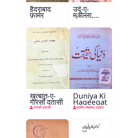
हैदराबाद
उर्दू-ए-
फ़ार्मर
मुअल्ला,
कानपुर
ख़ुत्बात-ए-
Duniya Ki
गारसाँ दतासी
Haqeeqat
गारसाँ दतासी
हकीम मोहम्मद अख़्तर