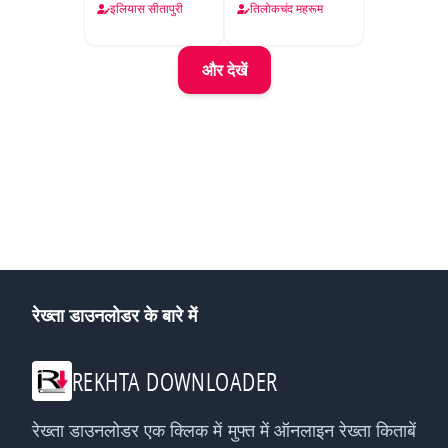
इलियास सीतापुरी
तिलोकचंद महरूम
और देखें
रेख्ता डाउनलोडर के बारे में
REKHTA DOWNLOADER
रेख्ता डाउनलोडर एक क्लिक में मुफ्त में ऑनलाइन रेख्ता किताबें