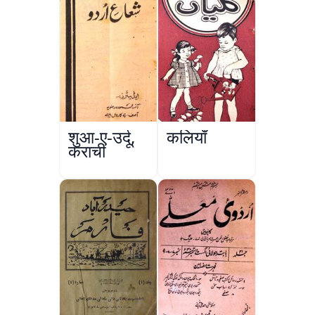
शुआ-ए-उर्दू,
कलियाँ
कराची