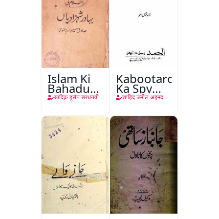
Islam Ki
Kabootaron
Bahadur
Ka Spy
Shahzadiyan
Plan
सादिक़ हुसैन सरधनवी
शाहिद जमील अहमद