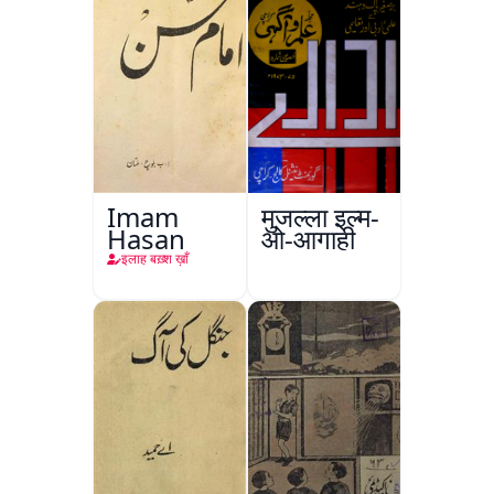
Imam
मुजल्ला इल्म-
Hasan
ओ-आगाही
इलाह बख़्श ख़ाँ