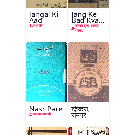
Jangal Ki
Jang Ke
Aag
Bad Kya
Hoga
ए. हमीद
सय्यद शुजा अहमद
क़ायद
Nasr Pare
ज़िकरा,
रामपुर
अबरार आज़मी