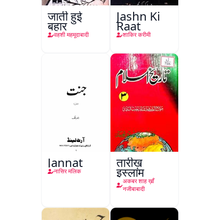
जाती हुई
Jashn Ki
बहार
Raat
वहशी महमूदाबादी
शाकिर करीमी
Jannat
तारीख़
इस्लाम
नासिर मलिक
अकबर शाह ख़ाँ
नजीबाबादी