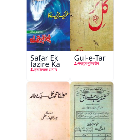
Safar Ek
Gul-e-Tar
Jazire Ka
मख़दूम मुहिउद्दीन
इशतियाक़ अहमद