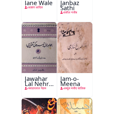
Jane Wale
Janbaz
Sathi
अख़्तर आदिल
वकील नजीब
Jawahar
Jam-o-
Lal Nehru
Meena
Ki
जवाहरलाल नेहरू
अब्दुल मजीद सालिक
Taqreeren
(Jang-e-
Azadi)