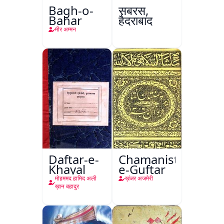
Bagh-o-
सबरस,
Bahar
हैदराबाद
मीर अम्मन
Daftar-e-
Chamanistan-
Khayal
e-Guftar
मोहममद हामिद अली
ख़ंजर अजमेरी
ख़ान बहादुर