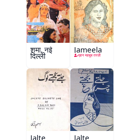
शमा, नई
Jameela
दिल्ली
ख़ान महबूब तरज़ी
Jalte
Jalte