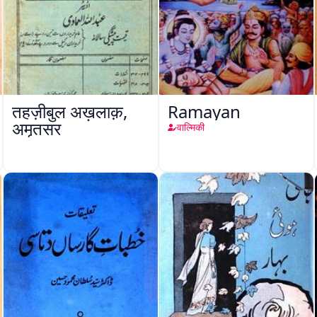
तहज़ीबुल अख़लाक़,
Ramayan
अमृतसर
वाल्मिकी