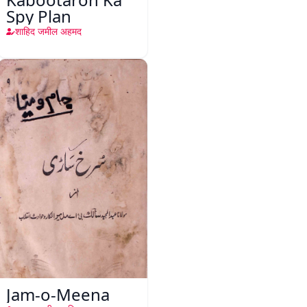
Spy Plan
शाहिद जमील अहमद
Jam-o-Meena