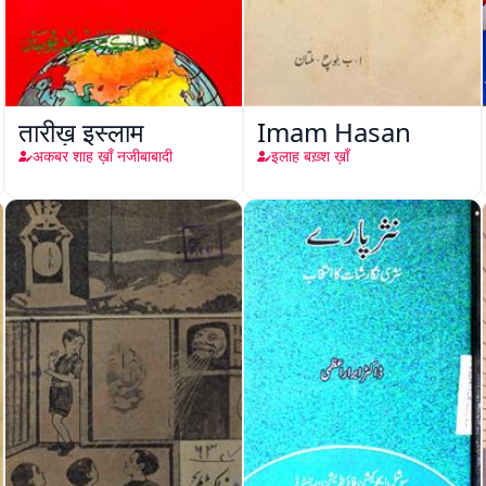
तारीख़ इस्लाम
Imam Hasan
अकबर शाह ख़ाँ नजीबाबादी
इलाह बख़्श ख़ाँ