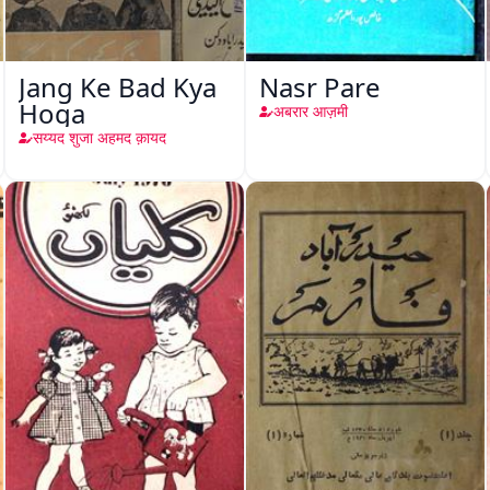
Jang Ke Bad Kya
Nasr Pare
Hoga
अबरार आज़मी
सय्यद शुजा अहमद क़ायद