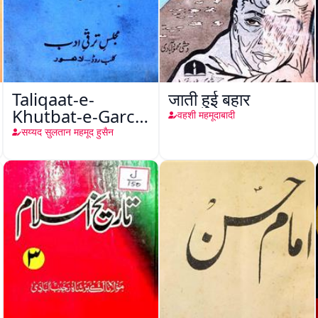
Taliqaat-e-
जाती हुई बहार
Khutbat-e-Garcin
वहशी महमूदाबादी
de Tassy
सय्यद सुलतान महमूद हुसैन