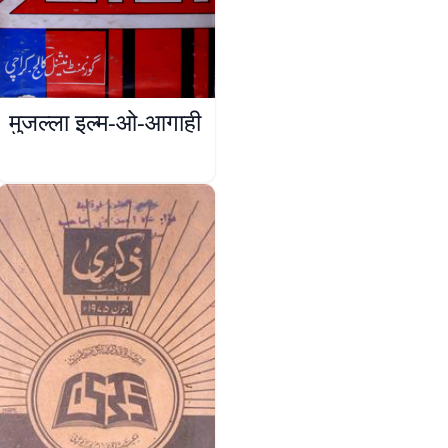
मुजल्ला इल्म-ओ-आगाही