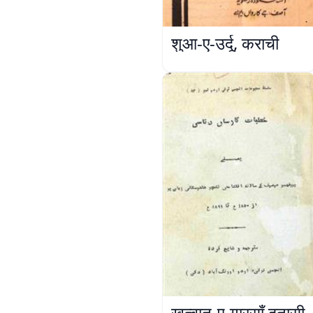
शुआ-ए-उर्दू, कराची
ख़ुत्बात-ए-गारसाँ दतासी