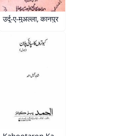
उर्दू-ए-मुअल्ला, कानपुर
Kabootaron Ka