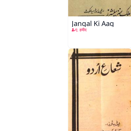
Jangal Ki Aag
ए. हमीद