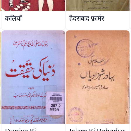
कलियाँ
हैदराबाद फ़ार्मर
Duniya Ki
Islam Ki Bahadur