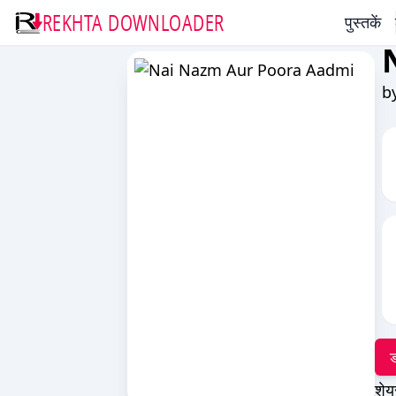
REKHTA DOWNLOADER
पुस्तकें
b
ड
शेय