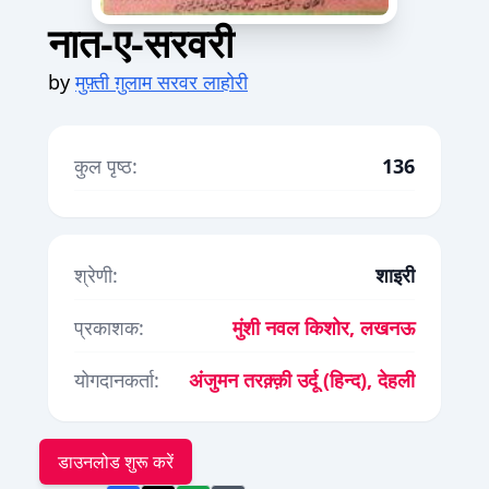
नात-ए-सरवरी
by
मुफ़्ती ग़ुलाम सरवर लाहोरी
कुल पृष्ठ:
136
श्रेणी:
शाइरी
प्रकाशक:
मुंशी नवल किशोर, लखनऊ
योगदानकर्ता:
अंजुमन तरक़्क़ी उर्दू (हिन्द), देहली
डाउनलोड शुरू करें