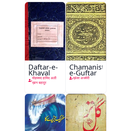
Daftar-e-
Chamanistan-
Khayal
e-Guftar
मोहममद हामिद अली
ख़ंजर अजमेरी
ख़ान बहादुर