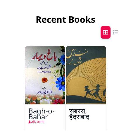
Recent Books
Bagh-o-
सबरस,
Bahar
हैदराबाद
मीर अम्मन