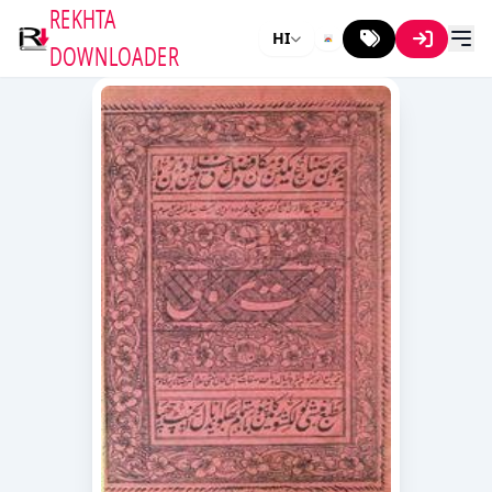
REKHTA
HI
DOWNLOADER