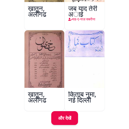
ख़ातून,
जब याद तेरी
अलीगढ़
अाई
माह-ए-नाज़ सबरीना
ख़ातून,
किताब नुमा,
अलीगढ़
नई दिल्ली
और देखें