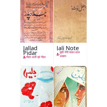
Jallad
Jali Note
Pidar
मुंशी गौरी शंकर लाल
अख़्तर
गौहर अली ख़ां गौहर