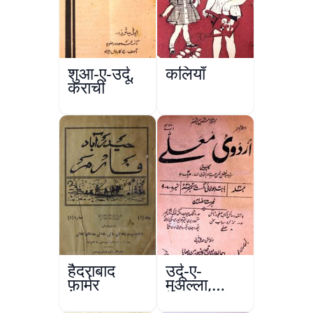
शुआ-ए-उर्दू,
कलियाँ
कराची
हैदराबाद
उर्दू-ए-
फ़ार्मर
मुअल्ला,
कानपुर