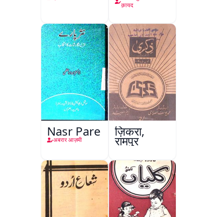
क़ायद
Nasr Pare
ज़िकरा,
रामपुर
अबरार आज़मी