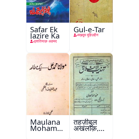
Safar Ek
Gul-e-Tar
Jazire Ka
मख़दूम मुहिउद्दीन
इशतियाक़ अहमद
Maulana
तहज़ीबुल
Mohammad
अख़लाक़,
Ali Ek
अमृतसर