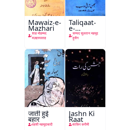
Mawaiz-e-
Taliqaat-
Mazhari
e-
Khutbat-
शाह मोहम्मद
सय्यद सुलतान महमूद
e-Garcin
मज़हरुल्लाह
हुसैन
de Tassy
जाती हुई
Jashn Ki
बहार
Raat
वहशी महमूदाबादी
शाकिर करीमी