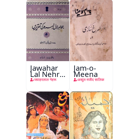
Jawahar
Jam-o-
Lal Nehru
Meena
Ki
जवाहरलाल नेहरू
अब्दुल मजीद सालिक
Taqreeren
(Jang-e-
Azadi)