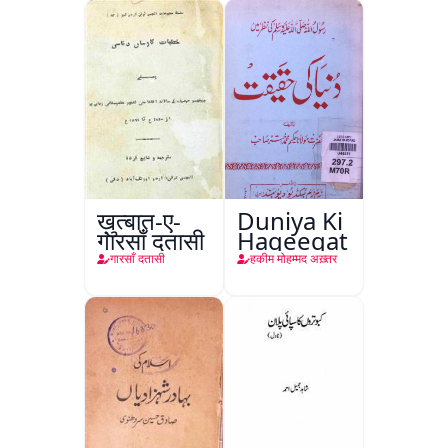
ख़ुत्बात-ए-
Duniya Ki
गारसाँ दतासी
Haqeeqat
गारसाँ दतासी
हकीम मोहम्मद अख़्तर