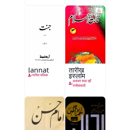
Jannat
तारीख़
इस्लाम
नासिर मलिक
अकबर शाह ख़ाँ
नजीबाबादी