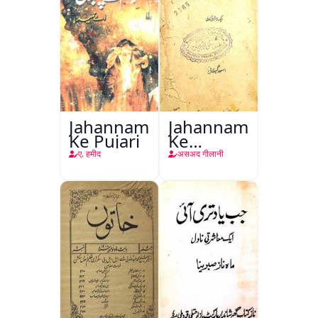
Jahannam
Jahannam
Ke Pujari
Ke
Darwazon
ए. हमीद
असअद गीलानी
Par