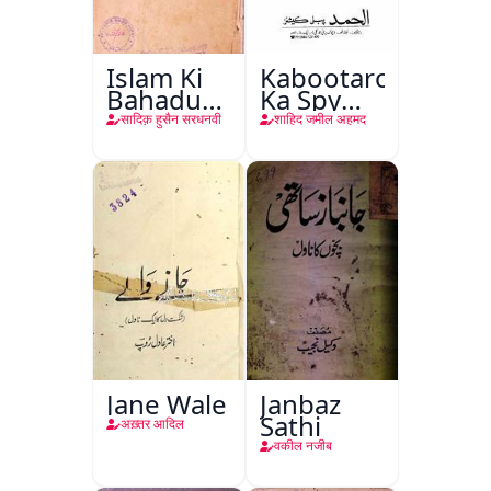
Islam Ki
Kabootaron
Bahadur
Ka Spy
Shahzadiyan
Plan
सादिक़ हुसैन सरधनवी
शाहिद जमील अहमद
Jane Wale
Janbaz
Sathi
अख़्तर आदिल
वकील नजीब