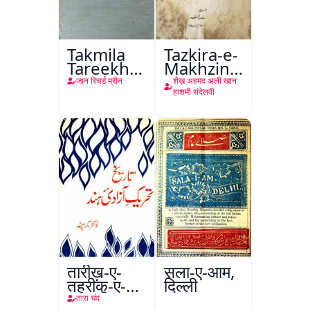
Takmila
Tazkira-e-
Tareekh
Makhzin-
Ahl-e-
ul-
जान रिचर्ड म्रीन
शैख़ अहमद अली खान
Englistan
Gharaib
हाशमी संदेलवी
तारीख़-ए-
सला-ए-आम,
तहरीक-ए-
दिल्ली
आज़ादी-ए-
तारा चंद