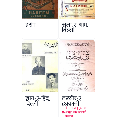
हरीम
सला-ए-आम,
दिल्ली
शान-ए-हिंद,
तफ़्सीर-ए
दिल्ली
हक़्क़ानी
मौलाना अबू मुहम्मद
अब्दुल हक़ हक्क़ानी
देहलवी