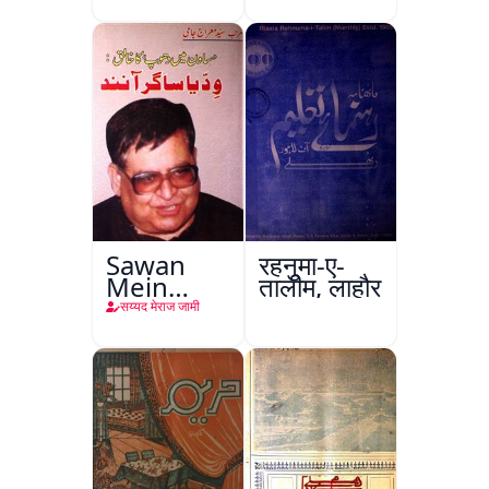
हिंद
Sawan
रहनुमा-ए-
Mein
तालीम, लाहौर
Dhoop Ka
सय्यद मेराज जामी
Khaliq :
Viddiya
Sagar
Aanand