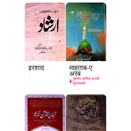
इरशाद
माहताब-ए
अरब
मुहम्मद आशिक़ इलाही
बुलंदशहरी