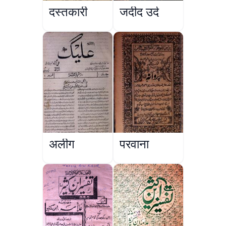
दस्तकारी
जदीद उर्दू
अलीग
परवाना