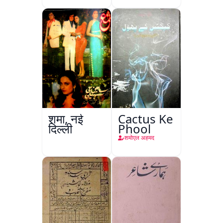
शमा, नई
Cactus Ke
दिल्ली
Phool
शमोएल अहमद