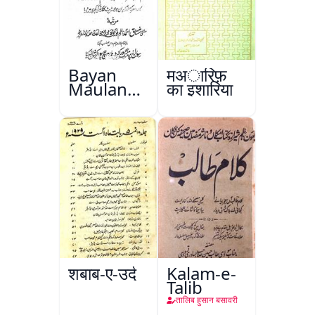
Bayan
मअारिफ़
Maulana
का इशारिया
Abul
Kalam
Azad
शबाब-ए-उर्दू
Kalam-e-
Talib
तालिब हुसान बसावरी