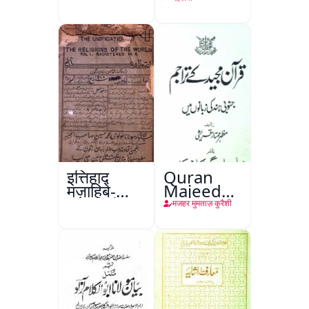
इत्तिहाद
Quran
मज़ाहिबे-
Majeed
आलम, रंगून
Ke
मजहर मुमताज़ कुरैशी
Tarajim