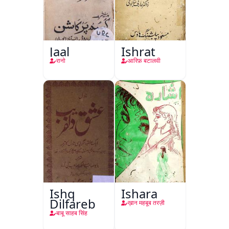
Jaal
Ishrat
रानो
आरिफ़ बटालवी
Ishq
Ishara
Dilfareb
ख़ान महबूब तरज़ी
बाबू साहब सिंह