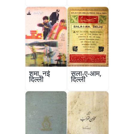
का इशारिया
in South
Asian
Subcontinent
शमा, नई
सला-ए-आम,
दिल्ली
दिल्ली