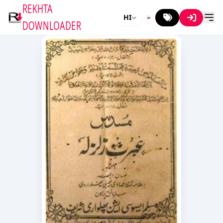
REKHTA
HI
DOWNLOADER