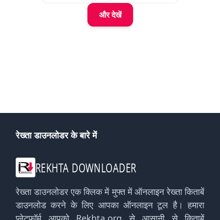
और देखें
रेख्ता डाउनलोडर के बारे में
REKHTA DOWNLOADER
रेख्ता डाउनलोडर एक क्लिक में मुफ्त में ऑनलाइन रेख्ता किताबें
डाउनलोड करने के लिए आपका ऑनलाइन टूल है। हमारा
प्लेटफ़ॉर्म आपको Rekhta.org से आसानी से किताबें