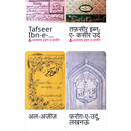
Tafseer
तफ़सीर इब्न-
Ibn-e-
ए- कसीर उर्दू
Kaseer
अल्लामा इबन-ए-कसीर
अल्लामा इबन-ए-कसीर
अल-अज़ीज़
फ़रोग़-ए-उर्दू,
लखनऊ