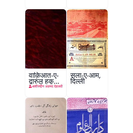
e-Akabar
Aftab
Iqbal
वाक़िआत-ए-
सला-ए-आम,
दारुल हुकूमत
दिल्ली
दिल्ली
बशीरुद्दीन अहमद देहलवी