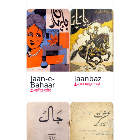
Jaan-e-
Jaanbaz
Bahaar
ख़ान महबूब तरज़ी
आदिल रशीद