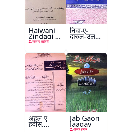
Haiwani
निदा-ए-
Zindagi ki
दारुल-उलूम
Dilchasp
वक्फ
महशर आबिदी
Baatein
अहल-ए-
Jab Gaon
हदीस,
Jaagay
फ़रीदाबाद
शब्बर इमाम