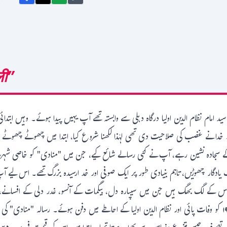
ली”
 امام نظام الدین اولیا درگاہ دہلی سے وابستہ تھے آپ یہیں پیدا ہوئے۔ وہیں ابتدا
 خدا نے غضب کی صلاحیت دی تھی لہٰذا لکھنا شروع کیا، ابتدا میں چھوٹے چھوٹے 
 کے سجادہ نشین رہے، آپ نے کئی رسالے شائع کیے، جن میں "منادی" کو خاصی شہرت
یف یادگار چھوڑیں، تاہم بنیادی طور پر ایک صوفی اور خد ارسیدہ بزرگ تھے۔ اس لیے آ
س کے لگ بھگ ہیں جن میں سیپارہ دل، بیگمات کے آنسو، غدر دلی کے افسانے، مجم