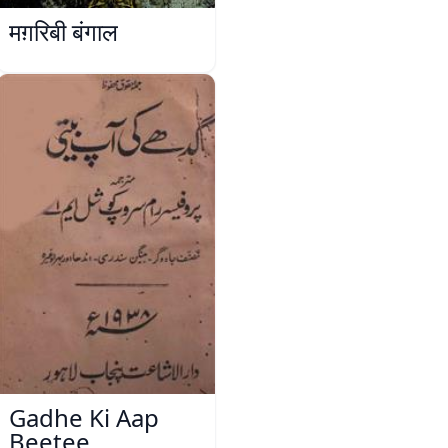
मग़रिबी बंगाल
Gadhe Ki Aap
Beetee