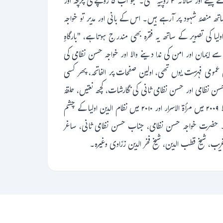
جاری ہوا۔ تقریباً ۵۰ صفحات پر مشتمل یہ شمارہ علم، تہذیب، تصوف جیسے متنوع مضامین سے بھرپور ہوتا تھا۔ ابتدا میں اس کی قیمت فی پرچہ ۲۵نئے پیسے اور سالانہ ۳ روپیہ تھی۔ جو اب ۵ روپے فی پرچہ اور
ھ منصۂ شہود پر آرہے ہیں۔ اس کے بانی اور مدیر تو خواجہ
دین اولیا کی تصویر کے ساتھ یہ فقرہ بھی مندرج ہوتا ہے، "بارگاہِ
 سے ایمان اور امن کی ندا دینے والا اور خواجہ حسن نظامی کی
مومی فہرست یوں تھی، اولین صفحات پر الفاتحہ، پھر کسی
ن نظامی اور حسن نظامی ثانی کی نگارشات، کچھ نعتیں، حلقۂ
نظامیہ کا تعارف وغیرہ۔ "منادی" کے تحت کچھ خاص شمارے بھی شائع ہوئے جس میں پرانے صوفیانہ آثار و کتب کا ترجمہ و تلخیص کی گئی۔ مثلاً ۲۰۰۹ میں مرأۃ الاسرار اور ۲۰۱۰ میں نظام الدین اولیا کے چشم
ہیں۔ حضرت خواجہ حسن نظامی، جناب حسن نظامی ثانی، ساغر
غریب، شیخ قطب الدین، شیخ فخر الدین زرّاوی وغیرہ۔