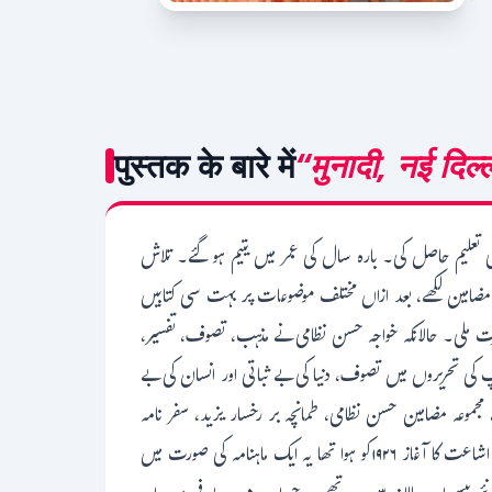
पुस्तक के बारे में
“मुनादी, नई दिल्
ئی تعلیم حاصل کی۔ بارہ سال کی عمر میں یتیم ہو گئے۔ تلاش
مضامین لکھے، بعد ازاں مختلف موضوعات پر بہت سی کتابیں
 ملی۔ حالانکہ خواجہ حسن نظامی نے مذہب، تصوف، تفسیر،
پ کی تحریروں میں تصوف، دنیا کی بے ثباتی اور انسان کی بے
وعہ مضامین حسن نظامی، طمانچہ بر رخسار یزید، سفر نامہ
ہندوستان اور کرشن کتھا مشہور ہیں۔ آپ نے ۳۱ جولائی ۱۹۵۵ کو وفات پائی اور نظام الدین اولیا کے احاطے میں دفن ہوئے۔ رسالہ "منادی" کی اشاعت کا آغاز ۱۹۲۶کو ہوا تھا یہ ایک ماہنامہ کی صورت میں