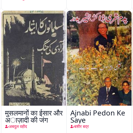
मुसलमानों का ईसार और
Ajnabi Pedon Ke
अाज़ादी की जंग
Saye
अबदुल वहीद
बशीर बद्र