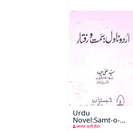
Urdu
Novel:Samt-o-
Raftar
सय्यद अली हैदर