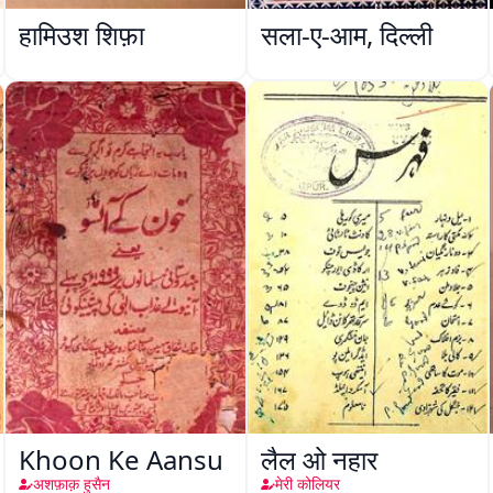
हामिउश शिफ़ा
सला-ए-आम, दिल्ली
Khoon Ke Aansu
लैल ओ नहार
अशफ़ाक़ हुसैन
मेरी कोलियर