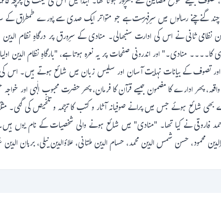
ن چند گنے چنے رسالوں میں سرِفہرست ہے جو متواتر ایک صدی سے پورے طمطراق کے سات
 انتقال کے بعد حسن نظامی ثانی نے اس کی ادارت سنبھالی۔ منادی کے سرِورق پر درگاہِ نظام ال
ہی کا۔۔۔۔ منادی۔" اور اندرونی صفحات پر یہ نعرہ ہوتا ہے، "بارگاہِ نظام الدین اولیا
یہ اور تصوف کے بیانات نہایت آسان اور سلیس زبان میں شائع ہوتے ہیں۔ اس کی ع
عہ، پھر ادارے کا مضمون جیسے قرآن کا فرمان، پھر حضرت محبوبِ الٰہی اور خواجہ حس
ار احمد فاروقی نے کیا تھا۔ "منادی" میں شائع ہونے والی شخصیات کے نام یوں 
رالدین محمود، حسن شمس الدین محمد، حسام الدین ملتانی، علاؤالدین نیلی، برہان الدین 