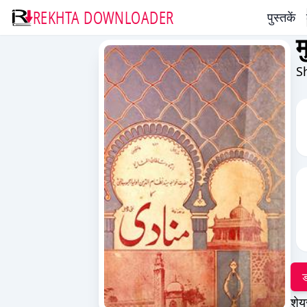
REKHTA DOWNLOADER
पुस्तकें
म
S
ड
शेय