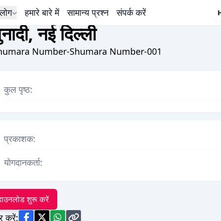
लोग
हमारे बारे में
सामान्य प्रश्न
संपर्क करें
ुनादी, नई दिल्ली
humara Number-Shumara Number-001
कुल पृष्ठ:
प्रकाशक:
योगदानकर्ता:
ाउनलोड शुरू करें
र करें: