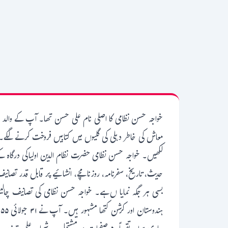
خواجہ حسن نظامی کا اصلی نام علی حسن تھا۔ آپ کے والد سید
معاش کی خاطر دہلی کی گلیوں میں کتابیں فروخت کرنے لگے۔
لکھیں۔ خواجہ حسن نظامی حضرت نظام الدین اولیاکی درگاہ
حدیث، تاریخ، سفرنامہ، روزنامچے، انشائیے پر قابل قدر تصان
بسی ہر جگہ نمایا ں ہے۔ خواجہ حسن نظامی کی تصانیف چالی