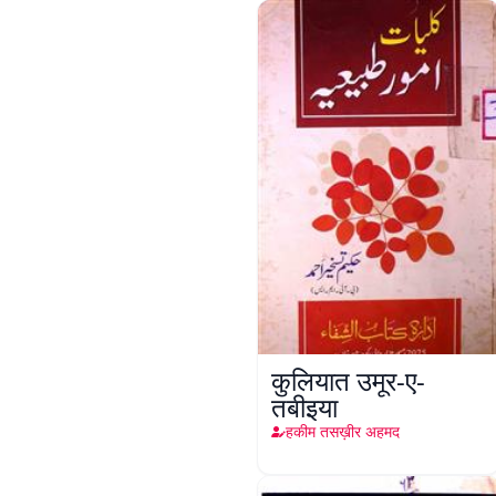
कुलियात उमूर-ए-
तबीइया
हकीम तसख़ीर अहमद