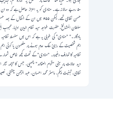
۵۰ روپے سالانہ ہے۔ منادی کو یہ اعزاز حاصل ہے کہ وہ ا
حسن نظامی تھے، لیکن ۱۹۵۵ میں ان کے
سلطان المشائخ، حضرت خواجہ سید نظام الدین اولیا، محبوبِ الٰ
یادگار۔" "منادی" کی خوبی یہ ہے کہ اس میں سلسلۂ نظام
اہم شخصیت کے راہیٔ ملک عدم ہونے پر مضمون یا کوئی اہم واق
دید حالات پر مبنی "قوام العقائد" چھپی، جس کا ترجمہ نث
نظامی، تہنیت بیگم، ماسٹر محمد احسان، عبد الرحمٰن چشتی، نصی