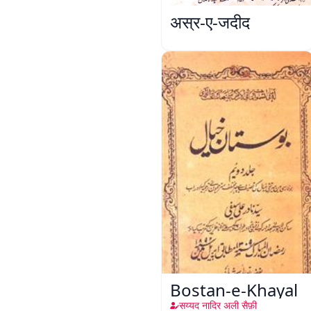
अस्र-ए-जदीद
Bostan-e-Khayal
सय्यद नादिर अली सैफ़ी