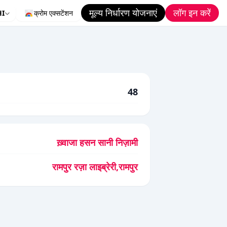
मूल्य निर्धारण योजनाएं
लॉग इन करें
HI
क्रोम एक्सटेंशन
48
ख़्वाजा हसन सानी निज़ामी
रामपुर रज़ा लाइब्रेरी,रामपुर