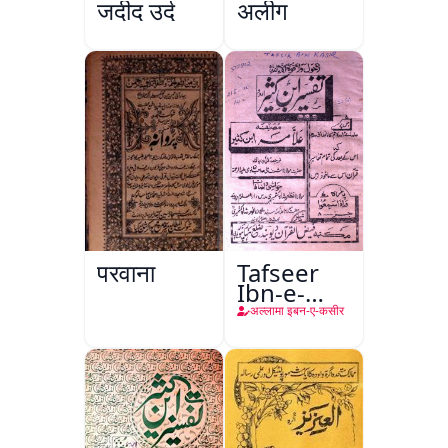
जदीद उर्दू
अलीग
परवाना
Tafseer
Ibn-e-
Kaseer
अल्लामा इबन-ए-कसीर