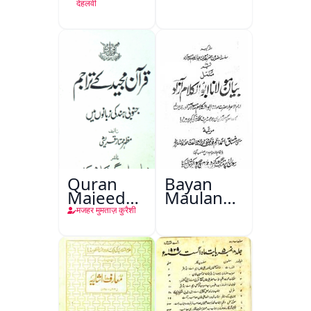
देहलवी
Quran
Bayan
Majeed
Maulana
Ke
Abul
मजहर मुमताज़ कुरैशी
Tarajim
Kalam
Azad