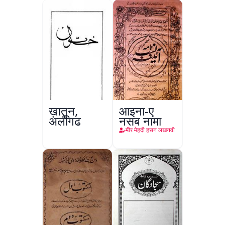
ख़ातून,
आइना-ए
अलीगढ़
नसब नामा
मीर मेहदी हसन लखनवी