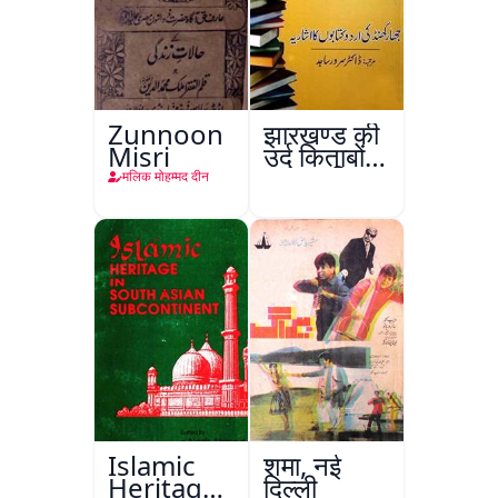
Zunnoon
झारखण्ड की
Misri
उर्दू किताबों
का इशारिया
मलिक मोहम्मद दीन
Islamic
शमा, नई
Heritage
दिल्ली