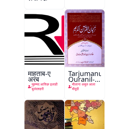
माहताब-ए
Tarjumanul-
अरब
Quranil-
Kareem
मुहम्मद आशिक़ इलाही
मौलाना अबुल आला
बुलंदशहरी
मौदूदी