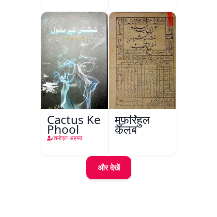
Cactus Ke
मुफ़र्रिहुल
Phool
क़ुलूब
शमोएल अहमद
और देखें