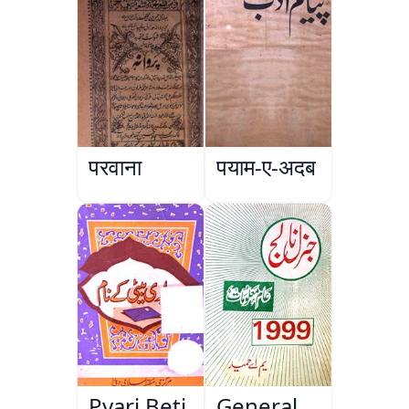
परवाना
पयाम-ए-अदब
Pyari Beti
General