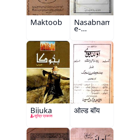
Maktoob
Nasabnama-
e-
Sajjadgan
Bijuka
ओल्ड बॉय
सुरेंद्र प्रकाश