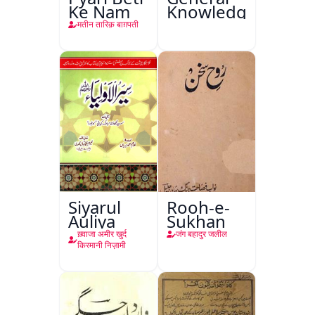
Ke Nam
Knowledge
मतीन तारिक़ बाग़पती
Siyarul
Rooh-e-
Auliya
Sukhan
ख़्वाजा अमीर खुर्द
जंग बहादुर जलील
किरमानी निज़ामी