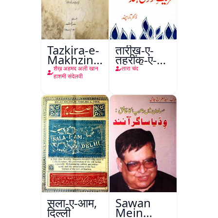
Tazkira-e-
तारीख़-ए-
Makhzin-
तहरीक-ए-
ul-
आज़ादी-ए-
शैख़ अहमद अली खान
तारा चंद
Gharaib
हिंद
हाशमी संदेलवी
सला-ए-आम,
Sawan
दिल्ली
Mein