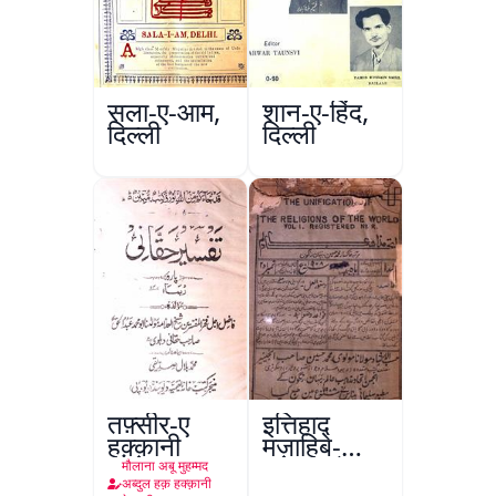
सला-ए-आम,
शान-ए-हिंद,
दिल्ली
दिल्ली
तफ़्सीर-ए
इत्तिहाद
हक़्क़ानी
मज़ाहिबे-
आलम, रंगून
मौलाना अबू मुहम्मद
अब्दुल हक़ हक्क़ानी