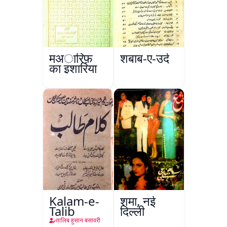
मअारिफ़
शबाब-ए-उर्दू
का इशारिया
Kalam-e-
शमा, नई
Talib
दिल्ली
तालिब हुसान बसावरी