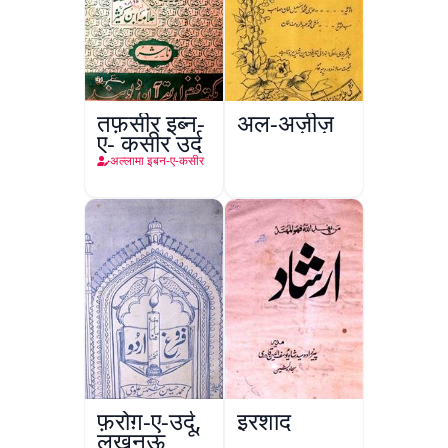
तफ़सीर इब्न-
अल-अज़ीज़
ए- कसीर उर्दू
अल्लामा इबन-ए-कसीर
फ़रोग़-ए-उर्दू,
इरशाद
लखनऊ