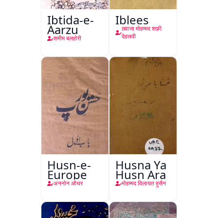
Ibtida-e-
Iblees
Aarzu
ख़्वाजा मोहम्मद शफ़ी
देहलवी
शमीम बलहोरी
Husn-e-
Husna Ya
Europe
Husn Ara
अननोन ऑथर
मोहम्मद विलायत हुसैन