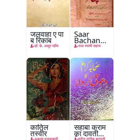
जलवाहा ए पा
Saar
ब रिकाब
Bachan
Nasr
डाॅ. फ़े. अब्दुर रहीम
राधा स्वामी सहाय
कातिल
सहाबा कराम
तस्वीर
का दावती
किरदार
अकरम इलाहाबादी
मतीन तारिक़ बाग़पती