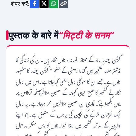
शेयर करें:
पुस्तक के बारे में
“मिट्टी के सनम”
کرشن چندر اردو کے ممتاز افسانہ و ناول نگار ہیں۔ان کی زندگی کا
بیشتر حصہ کشمیر میں گذرا ،"مٹی کے صنم " کرشن چندر کا مشہور
ناول ہے۔جسے ان کا سوانحٰی ناول بھی کہاجاتا ہے۔اس میں ناول
نگار نے کشمیر کا ضلع حویلی کہوٹہ کے حسین مناظرکوصفحہ قرطاس پر
یوں بکھیرا ہےکہ قاری ان حسین مناظرمیں محو ہوجاتاہے۔یہ ناول
ایک نوجوان لڑکے کی بچپن کی یادوں کے متعلق ہے۔جو اپنے
والدین کے ساتھ کشمیر میں رہتا تھا۔ناول کا پس منظر ،ماحول