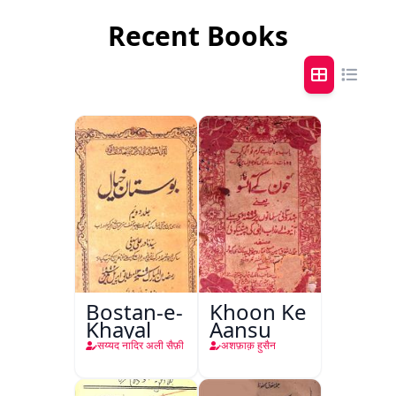
Recent Books
Bostan-e-
Khoon Ke
Khayal
Aansu
सय्यद नादिर अली सैफ़ी
अशफ़ाक़ हुसैन