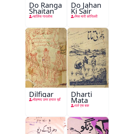
Do Ranga
Do Jahan
Shaitan
Ki Sair
चार्लिस गारलोस
मिस मारी कोरिल्ली
Dilfigar
Dharti
Mata
मोहम्मद उमर हयात ख़ाँ
पर्ल एस बक