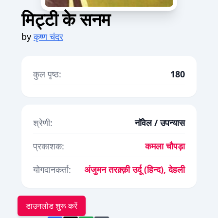
मिट्टी के सनम
by
कृष्ण चंदर
कुल पृष्ठ:
180
श्रेणी:
नॉवेल / उपन्यास
प्रकाशक:
कमला चौपड़ा
योगदानकर्ता:
अंजुमन तरक़्क़ी उर्दू (हिन्द), देहली
डाउनलोड शुरू करें