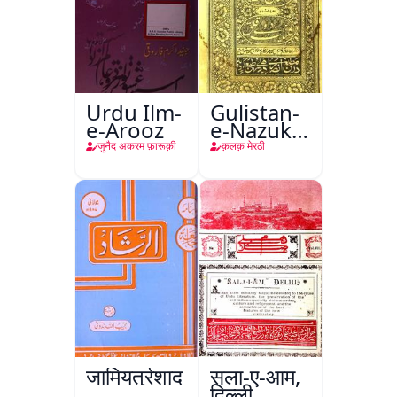
Urdu Ilm-
Gulistan-
e-Arooz
e-Nazuk
Khayal
जुनैद अकरम फ़ारूक़ी
क़लक़ मेरठी
जामियतुर्रशाद
सला-ए-आम,
दिल्ली