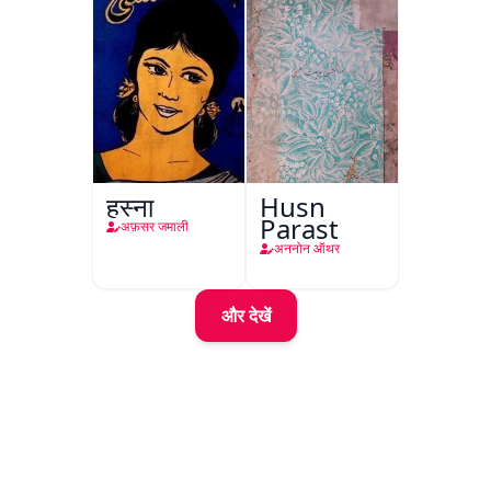
हुस्ना
Husn
Parast
अफ़सर जमाली
अननोन ऑथर
और देखें