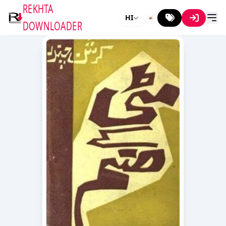
REKHTA
HI
DOWNLOADER