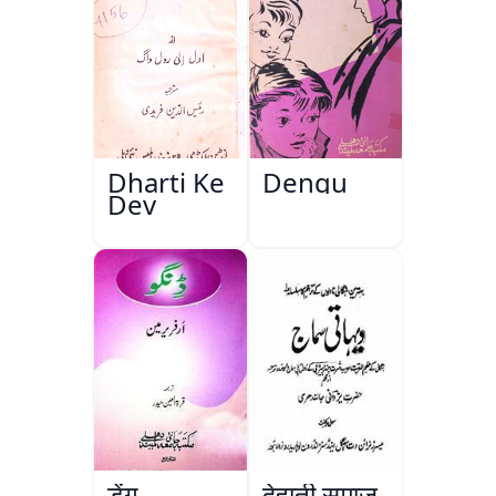
Dharti Ke
Dengu
Dev
डेंगू
देहाती समाज