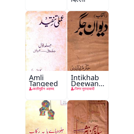
Amli
Intikhab
Tanqeed
Deewan-
e-Jigar
कलीमुद्दीन अहमद
जिगर मुरादाबादी