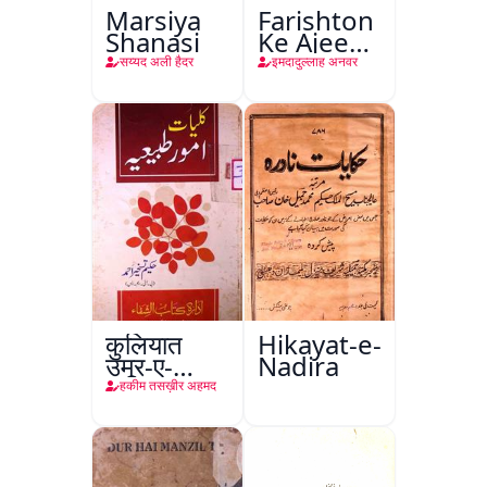
Marsiya
Farishton
Shanasi
Ke Ajeeb
Halat
सय्यद अली हैदर
इमदादुल्लाह अनवर
कुलियात
Hikayat-e-
उमूर-ए-
Nadira
तबीइया
हकीम तसख़ीर अहमद