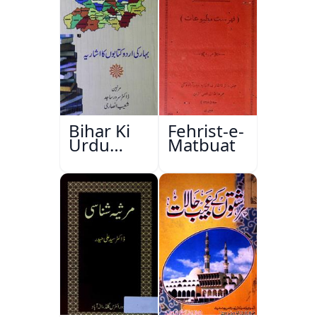
Bihar Ki
Fehrist-e-
Urdu
Matbuat
Kitabon
Ka
Ishariya