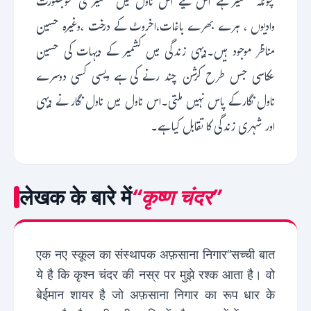
چونکہ کشمیر ہے اس لیے اس ناول میں کشمیر کی خوبصورت
وادیوں ، ہرے بھرے باغات،اخروٹ کے درخت ،وغیرہ حسین
مناظر موجود ہیں۔دیہی زندگی میں کشمیر کے دیہات کی حسین
عکاسی جس طرح کرشن چند رنے کی ہے ویسی کسی دوسرے
ناول نگارکے پاس نہیں ملتی۔اس ناول میں ناول نگار نے دیہی
اور شہری زندگی کا تقابل کیا ہے۔
लेखक के बारे में
“कृष्ण चंदर”
एक नए स्कूल का संस्थापक अफ़साना निगार“सच्ची बात
ये है कि कृश्न चंदर की नस्र पर मुझे रश्क आता है। वो
बेईमान शायर है जो अफ़साना निगार का रूप धार के