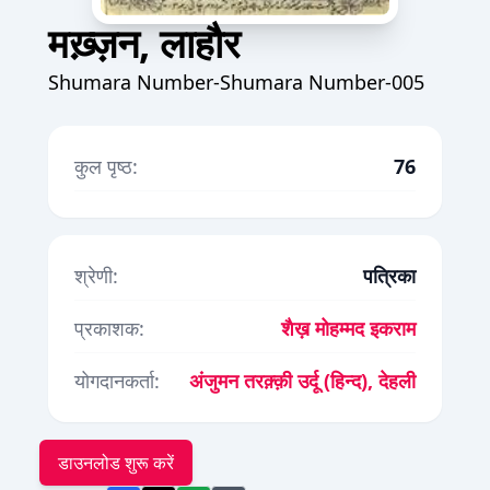
मख़्ज़न, लाहौर
Shumara Number-Shumara Number-005
कुल पृष्ठ:
76
श्रेणी:
पत्रिका
प्रकाशक:
शैख़ मोहम्मद इकराम
योगदानकर्ता:
अंजुमन तरक़्क़ी उर्दू (हिन्द), देहली
डाउनलोड शुरू करें