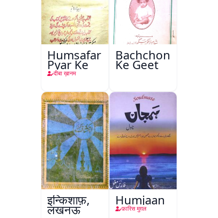
Humsafar
Bachchon
Pyar Ke
Ke Geet
दीबा ख़ानम
इन्किशाफ़,
Humjaan
लखनऊ
फ़ारिस मुग़ल