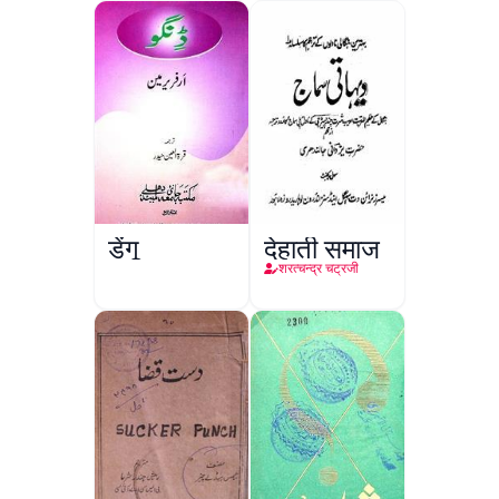
डेंगू
देहाती समाज
शरत्चन्द्र चट्रजी