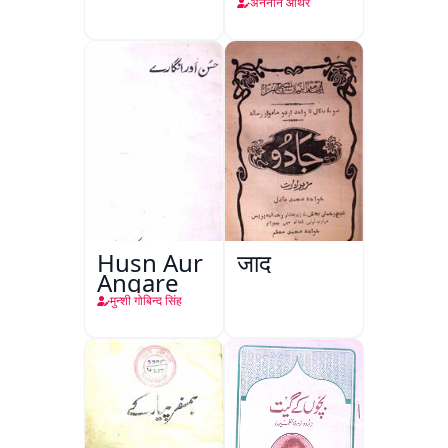
अननोन ऑथर
Husn Aur
जादू
Angare
मुन्शी गोबिन्द सिंह