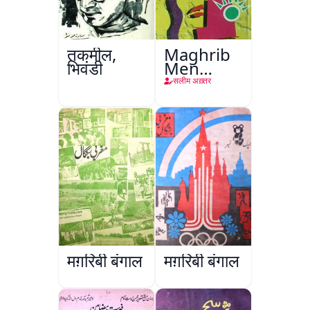
तकमील,
Maghrib
भिवंडी
Men
Nafsiyati
सलीम अख़्तर
Tanqeed
मग़रिबी बंगाल
मग़रिबी बंगाल