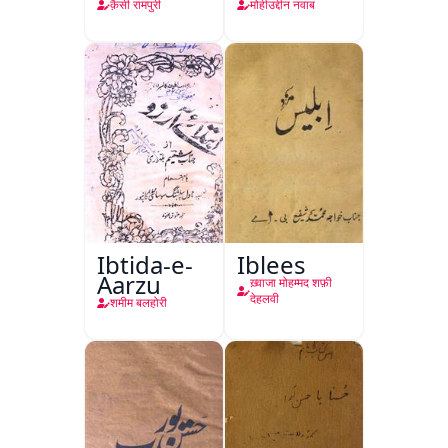
क़ैसी रामपुरी
मोहीउद्दीन नवाब
Ibtida-e-
Iblees
Aarzu
ख़्वाजा मोहम्मद शफ़ी
देहलवी
शमीम बलहोरी