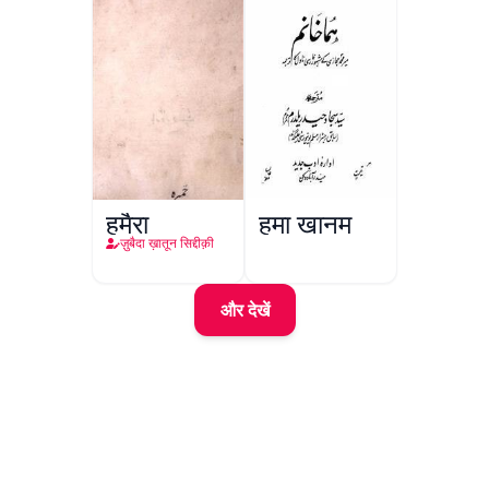
हुमैरा
हुमा ख़ानम
ज़ुबैदा ख़ातून सिद्दीक़ी
और देखें