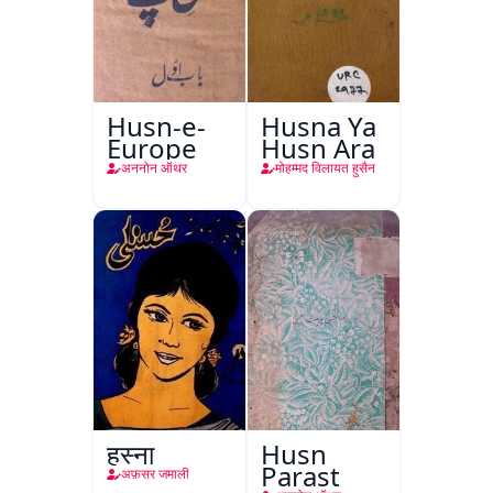
Husn-e-
Husna Ya
Europe
Husn Ara
अननोन ऑथर
मोहम्मद विलायत हुसैन
हुस्ना
Husn
Parast
अफ़सर जमाली