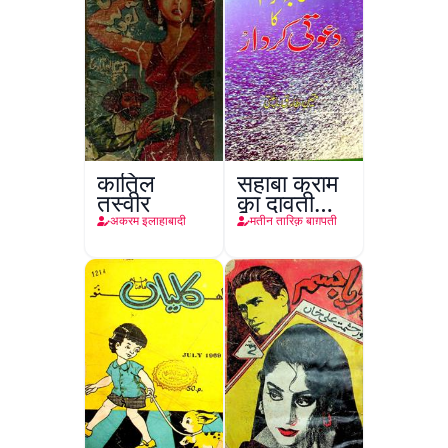
कातिल
सहाबा कराम
तस्वीर
का दावती
किरदार
अकरम इलाहाबादी
मतीन तारिक़ बाग़पती