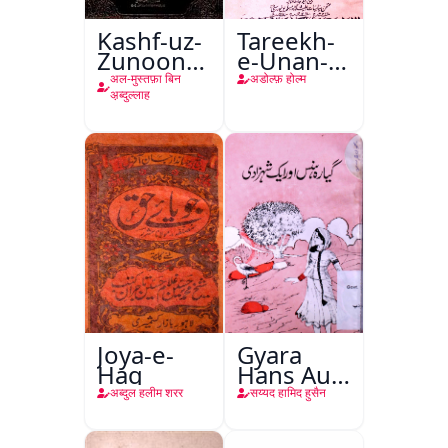
Kashf-uz-
Tareekh-
Zunoon
e-Unan-e-
An Asami-
Qadeem
अल-मुस्तफ़ा बिन
अडोल्फ़ होल्म
ul-kutub-
अ़ब्दुल्लाह
Wal-
Funoon
Joya-e-
Gyara
Haq
Hans Aur
Ek
अब्दुल हलीम शरर
सय्यद हामिद हुसैन
Shehzadi