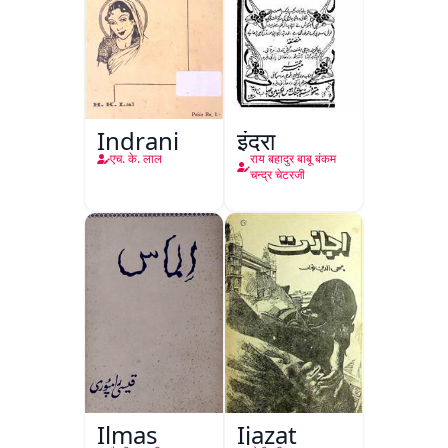
Indrani
इंद्रा
एच. के. लाल
राय बहादुर बाबू बंकम
चन्द्र चेटरजी
Ilmas
Ijazat