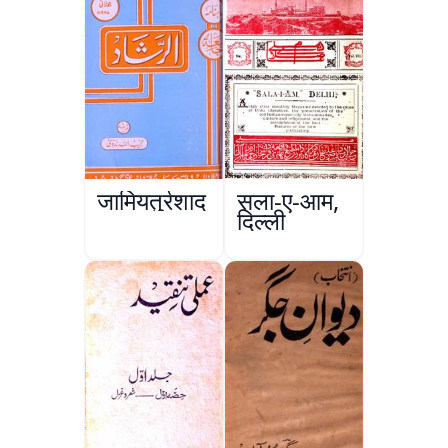
जामियतुर्रशाद
सला-ए-आम,
दिल्ली