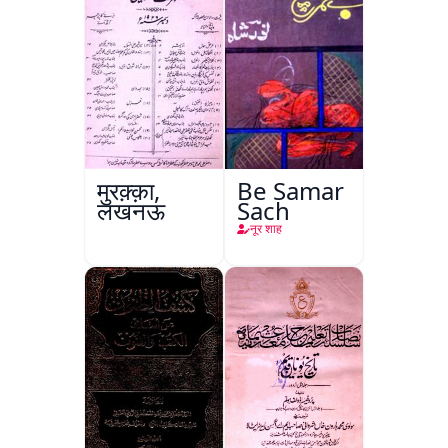
मुरक़्क़ा,
Be Samar
लखनऊ
Sach
नूर शाह