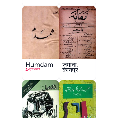
Humdam
ज़माना,
कानपुर
दत्त भारती