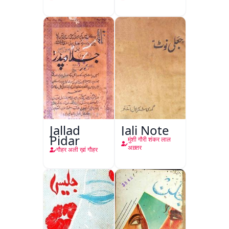
Jallad
Jali Note
Pidar
मुंशी गौरी शंकर लाल
अख़्तर
गौहर अली ख़ां गौहर