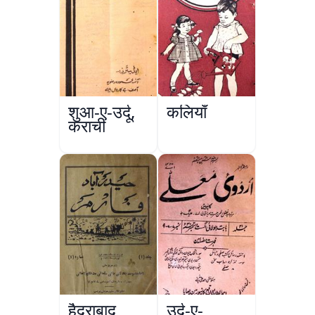
शुआ-ए-उर्दू,
कलियाँ
कराची
हैदराबाद
उर्दू-ए-