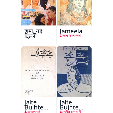
शमा, नई
Jameela
दिल्ली
ख़ान महबूब तरज़ी
Jalte
Jalte
Bujhte
Bujhte
Log
Chiragh
असलम राही
जलील सहसवानी