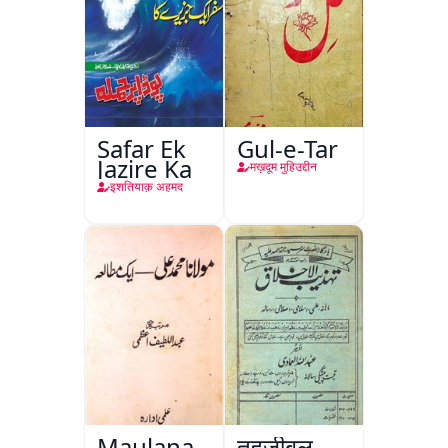
Safar Ek
Gul-e-Tar
Jazire Ka
मख़दूम मुहिउद्दीन
इशतियाक़ अहमद
Maulana
तहज़ीबुल