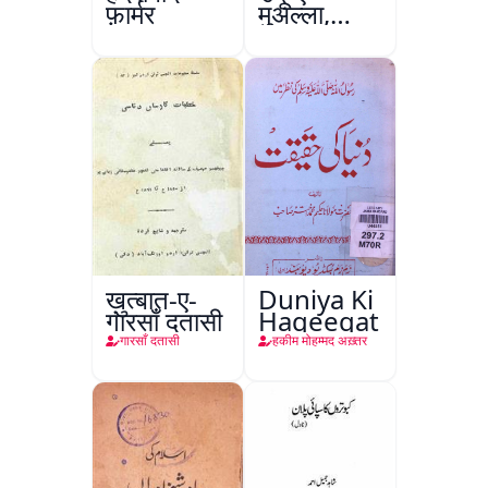
फ़ार्मर
मुअल्ला,
कानपुर
ख़ुत्बात-ए-
Duniya Ki
गारसाँ दतासी
Haqeeqat
गारसाँ दतासी
हकीम मोहम्मद अख़्तर