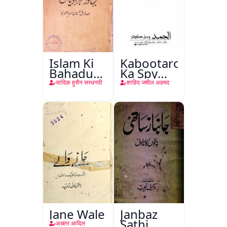
Islam Ki
Kabootaron
Bahadur
Ka Spy
Shahzadiyan
Plan
सादिक़ हुसैन सरधनवी
शाहिद जमील अहमद
Jane Wale
Janbaz
Sathi
अख़्तर आदिल