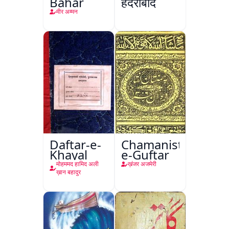
Bahar
हैदराबाद
मीर अम्मन
Daftar-e-
Chamanistan-
Khayal
e-Guftar
मोहममद हामिद अली
ख़ंजर अजमेरी
ख़ान बहादुर