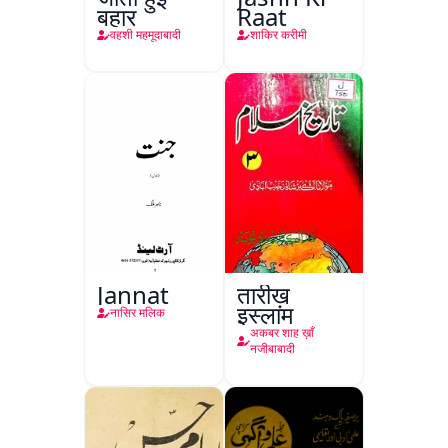
बहार
Raat
वहशी महमूदाबादी
शाकिर करीमी
Jannat
तारीख़
इस्लाम
नासिर मलिक
अकबर शाह ख़ाँ
नजीबाबादी