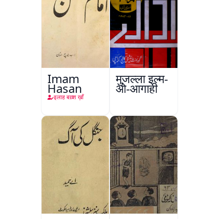
Imam
मुजल्ला इल्म-
Hasan
ओ-आगाही
इलाह बख़्श ख़ाँ