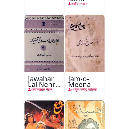
वकील नजीब
Jawahar
Jam-o-
Lal Nehru
Meena
Ki
जवाहरलाल नेहरू
अब्दुल मजीद सालिक
Taqreeren
(Jang-e-
Azadi)