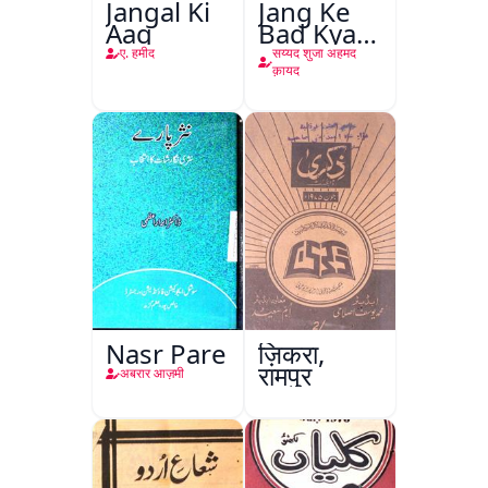
Jangal Ki
Jang Ke
Aag
Bad Kya
Hoga
ए. हमीद
सय्यद शुजा अहमद
क़ायद
Nasr Pare
ज़िकरा,
रामपुर
अबरार आज़मी