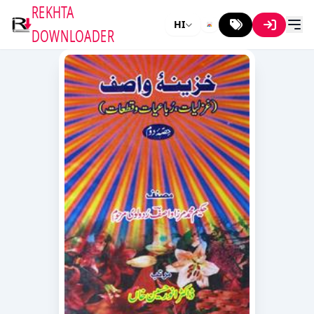
REKHTA
HI
DOWNLOADER