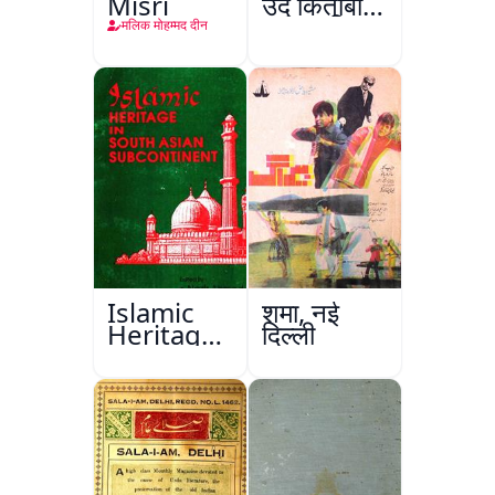
Misri
उर्दू किताबों
का इशारिया
मलिक मोहम्मद दीन
Islamic
शमा, नई
Heritage
दिल्ली
in South
Asian
Subcontinent