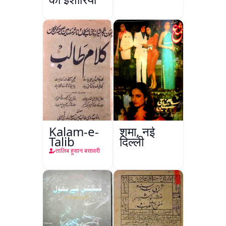
Kalam-e-
शमा, नई
Talib
दिल्ली
तालिब हुसान बसावरी