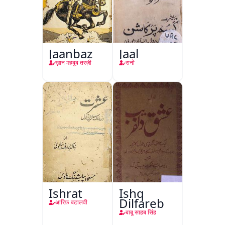
Jaanbaz
Jaal
ख़ान महबूब तरज़ी
रानो
Ishrat
Ishq
Dilfareb
आरिफ़ बटालवी
बाबू साहब सिंह