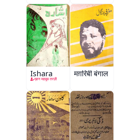
Ishara
मग़रिबी बंगाल
ख़ान महबूब तरज़ी