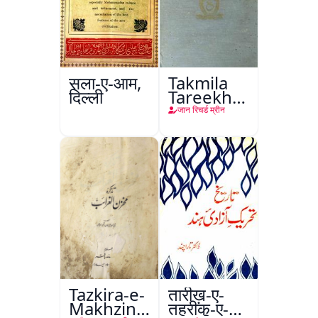
सला-ए-आम,
Takmila
दिल्ली
Tareekh
Ahl-e-
जान रिचर्ड म्रीन
Englistan
Tazkira-e-
तारीख़-ए-
Makhzin-
तहरीक-ए-