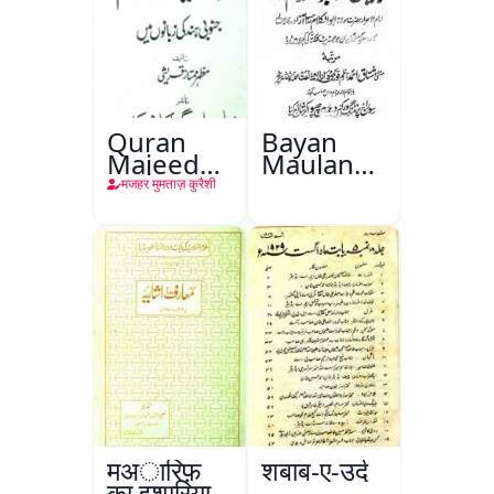
Quran
Bayan
Majeed
Maulana
Ke
Abul
मजहर मुमताज़ कुरैशी
Tarajim
Kalam
Azad
मअारिफ़
शबाब-ए-उर्दू
का इशारिया