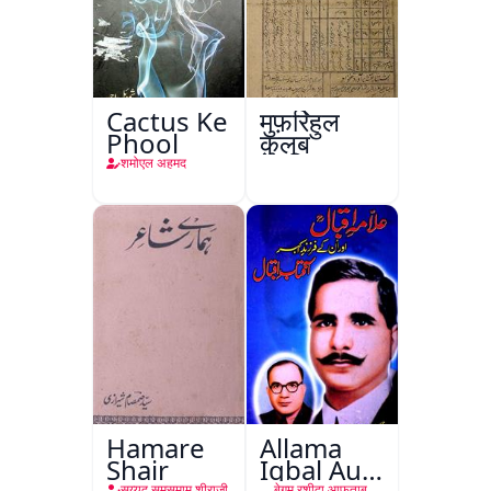
Cactus Ke
मुफ़र्रिहुल
Phool
क़ुलूब
शमोएल अहमद
Hamare
Allama
Shair
Iqbal Aur
सय्यद समसमाम शीराज़ी
बेगम रशीदा आफ़ताब