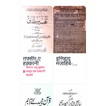
तफ़्सीर-ए
इत्तिहाद
हक़्क़ानी
मज़ाहिबे-
आलम, रंगून
मौलाना अबू मुहम्मद
अब्दुल हक़ हक्क़ानी
देहलवी