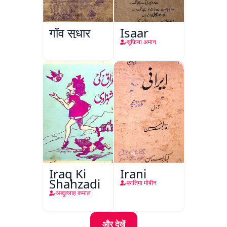
गाँव सुधार
Isaar
सूफ़िया अमान
Iraq Ki
Irani
Shahzadi
फ़ातिमा मोबीन
अब्दुल्लाह कमाल
और देखें