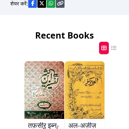
शेयर करें:
Recent Books
तफ़सीर इब्न-
अल-अज़ीज़