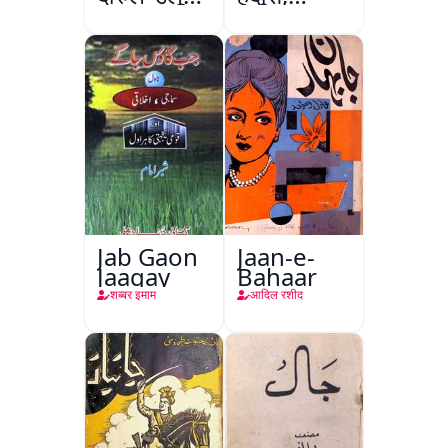
वक्फ
फ़रीदाबाद
Jab Gaon
Jaan-e-
Jaagay
Bahaar
शब्बर इमाम
आदिल रशीद