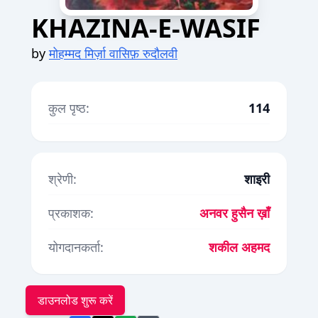
KHAZINA-E-WASIF
by
मोहम्मद मिर्ज़ा वासिफ़ रुदाैलवी
कुल पृष्ठ:
114
श्रेणी:
शाइरी
प्रकाशक:
अनवर हुसैन ख़ाँ
योगदानकर्ता:
शकील अहमद
डाउनलोड शुरू करें