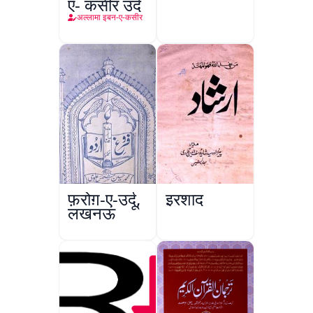
ए- कसीर उर्दू
अल्लामा इबन-ए-कसीर
फ़रोग़-ए-उर्दू,
इरशाद
लखनऊ