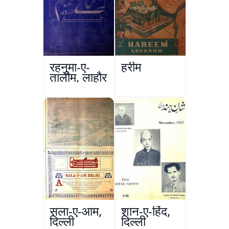
रहनुमा-ए-
हरीम
तालीम, लाहौर
सला-ए-आम,
शान-ए-हिंद,
दिल्ली
दिल्ली