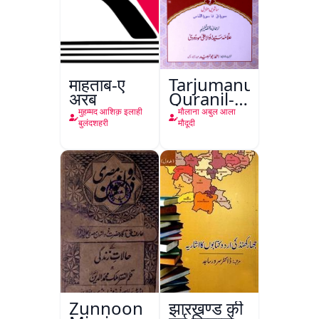
माहताब-ए
Tarjumanul-
अरब
Quranil-
Kareem
मुहम्मद आशिक़ इलाही
मौलाना अबुल आला
बुलंदशहरी
मौदूदी
Zunnoon
झारखण्ड की