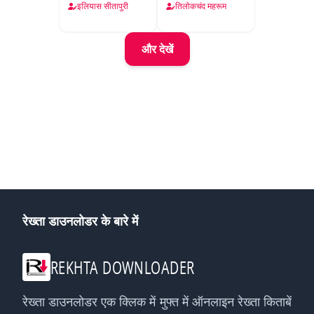
इलियास सीतापुरी
तिलोकचंद महरूम
और देखें
रेख्ता डाउनलोडर के बारे में
REKHTA DOWNLOADER
रेख्ता डाउनलोडर एक क्लिक में मुफ्त में ऑनलाइन रेख्ता किताबें