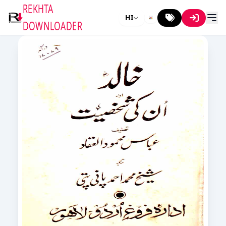
REKHTA
HI
DOWNLOADER