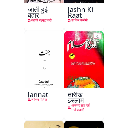
जाती हुई
Jashn Ki
बहार
Raat
वहशी महमूदाबादी
शाकिर करीमी
Jannat
तारीख़
इस्लाम
नासिर मलिक
अकबर शाह ख़ाँ
नजीबाबादी