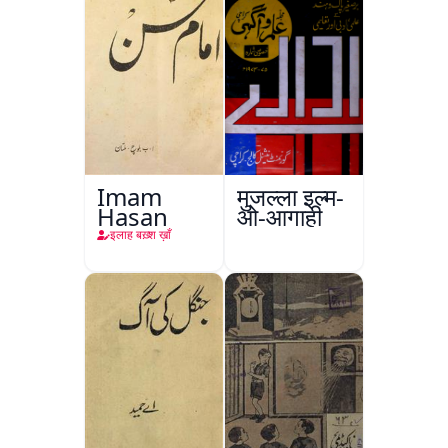
Imam
मुजल्ला इल्म-
Hasan
ओ-आगाही
इलाह बख़्श ख़ाँ