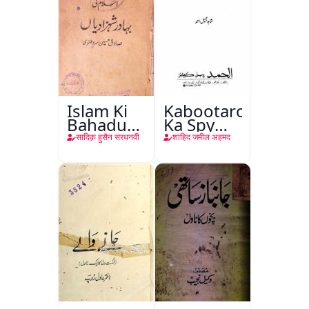
Islam Ki
Kabootaron
Bahadur
Ka Spy
Shahzadiyan
Plan
सादिक़ हुसैन सरधनवी
शाहिद जमील अहमद