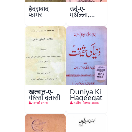
हैदराबाद
उर्दू-ए-
फ़ार्मर
मुअल्ला,
कानपुर
ख़ुत्बात-ए-
Duniya Ki
गारसाँ दतासी
Haqeeqat
गारसाँ दतासी
हकीम मोहम्मद अख़्तर