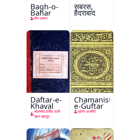
Bagh-o-
सबरस,
Bahar
हैदराबाद
मीर अम्मन
Daftar-e-
Chamanistan-
Khayal
e-Guftar
मोहममद हामिद अली
ख़ंजर अजमेरी
ख़ान बहादुर