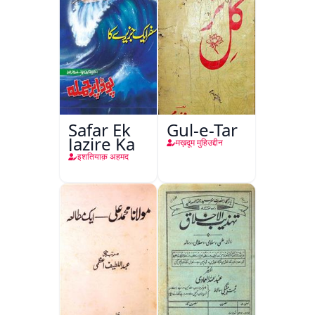
Safar Ek
Gul-e-Tar
Jazire Ka
मख़दूम मुहिउद्दीन
इशतियाक़ अहमद