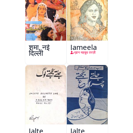
शमा, नई
Jameela
दिल्ली
ख़ान महबूब तरज़ी
Jalte
Jalte