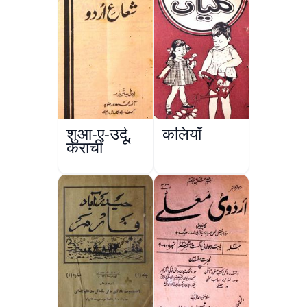
शुआ-ए-उर्दू,
कलियाँ
कराची