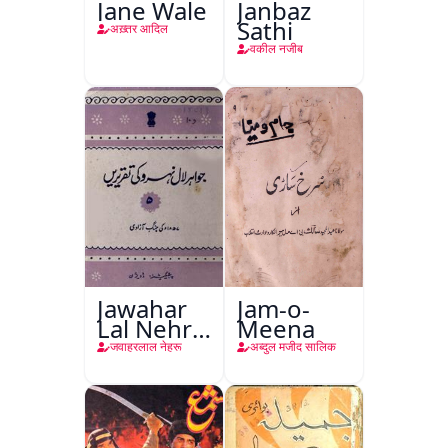
Jane Wale
Janbaz
Sathi
अख़्तर आदिल
वकील नजीब
Jawahar
Jam-o-
Lal Nehru
Meena
Ki
जवाहरलाल नेहरू
अब्दुल मजीद सालिक
Taqreeren
(Jang-e-
Azadi)