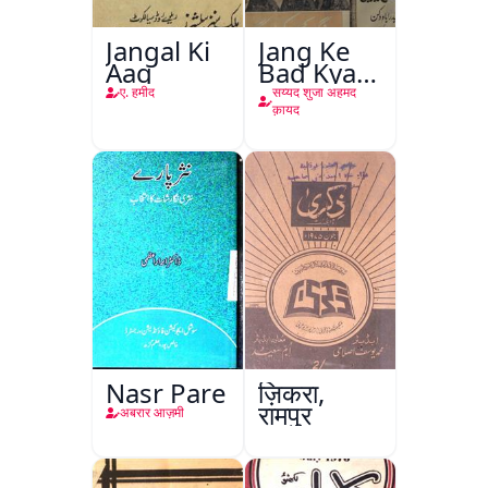
Jangal Ki
Jang Ke
Aag
Bad Kya
Hoga
ए. हमीद
सय्यद शुजा अहमद
क़ायद
Nasr Pare
ज़िकरा,
रामपुर
अबरार आज़मी