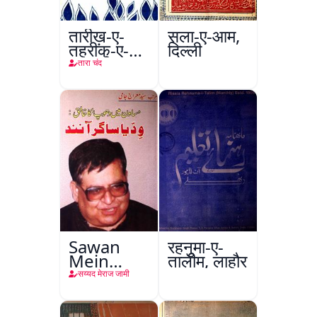
तारीख़-ए-
सला-ए-आम,
तहरीक-ए-
दिल्ली
आज़ादी-ए-
तारा चंद
हिंद
Sawan
रहनुमा-ए-
Mein
तालीम, लाहौर
Dhoop Ka
सय्यद मेराज जामी
Khaliq :
Viddiya