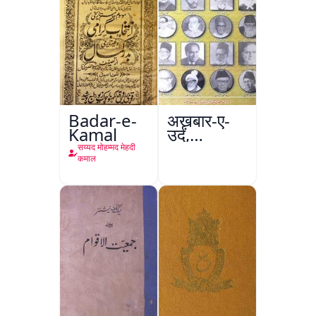
Badar-e-
अख़बार-ए-
Kamal
उर्दू,
इस्लामाबाद
सय्यद मोहम्मद मेहदी
कमाल