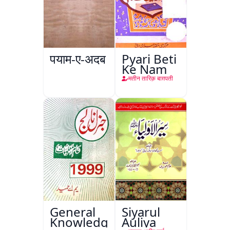
पयाम-ए-अदब
Pyari Beti
Ke Nam
मतीन तारिक़ बाग़पती
General
Siyarul
Knowledge
Auliya