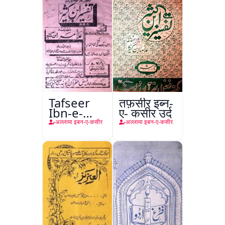
Tafseer
तफ़सीर इब्न-
Ibn-e-
ए- कसीर उर्दू
Kaseer
अल्लामा इबन-ए-कसीर
अल्लामा इबन-ए-कसीर