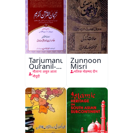
Tarjumanul-
Zunnoon
Quranil-
Misri
Kareem
मौलाना अबुल आला
मलिक मोहम्मद दीन
मौदूदी