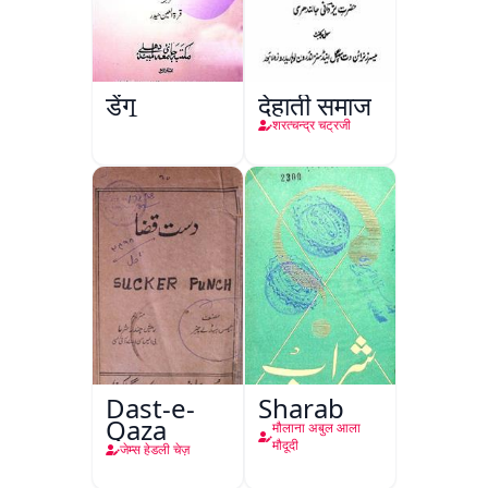
डेंगू
देहाती समाज
शरत्चन्द्र चट्रजी
Dast-e-
Sharab
Qaza
मौलाना अबुल आला
मौदूदी
जेम्स हेडली चेज़