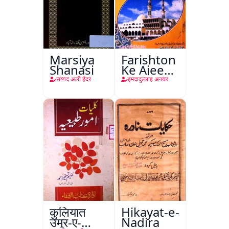
Marsiya
Farishton
Shanasi
Ke Ajeeb
Halat
सय्यद अली हैदर
इमदादुल्लाह अनवर
कुलियात
Hikayat-e-
उमूर-ए-
Nadira