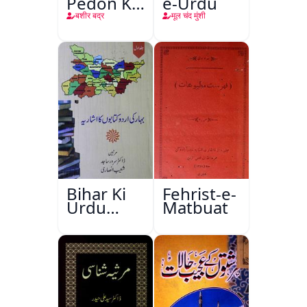
Pedon Ke
e-Urdu
Saye
बशीर बद्र
मूल चंद मुंशी
Bihar Ki
Fehrist-e-
Urdu
Matbuat
Kitabon
Ka
Ishariya