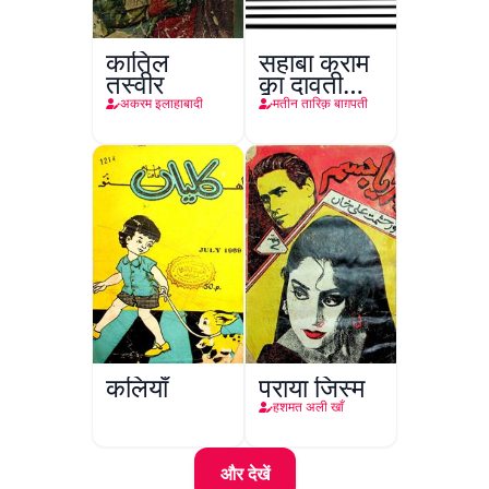
कातिल
सहाबा कराम
तस्वीर
का दावती
किरदार
अकरम इलाहाबादी
मतीन तारिक़ बाग़पती
कलियाँ
पराया जिस्म
हशमत अली खाँ
और देखें