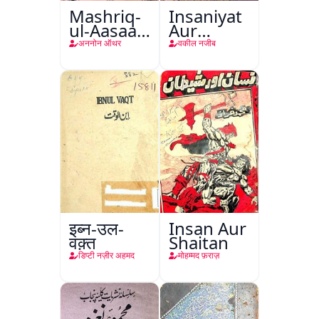
Mashriq-
Insaniyat
ul-Aasaar
Aur
Tarjuma
Darindagi
अननोन ऑथर
वकील नजीब
Khursheed
Naama
Bostan-e-
Khayaal
इब्न-उल-
Insan Aur
वक़्त
Shaitan
डिप्टी नज़ीर अहमद
मोहम्मद फ़राज़