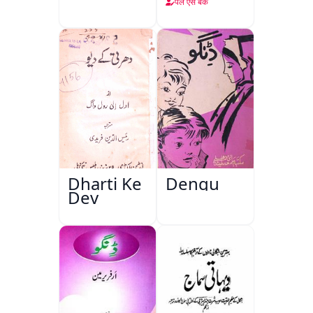
पर्ल एस बक
Dharti Ke
Dengu
Dev