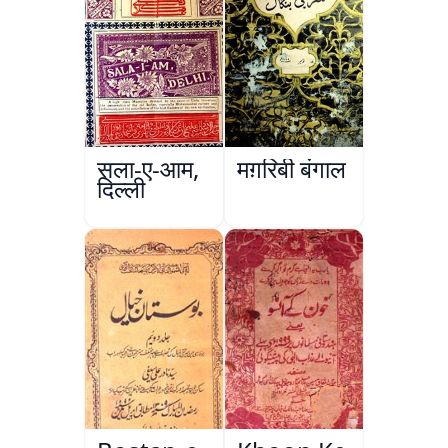
सला-ए-आम,
मग़रिबी बंगाल
दिल्ली