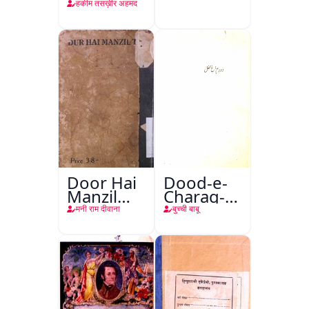
तबीइया
हकीम तसख़ीर अहमद
Door Hai
Dood-e-
Manzil
Charag-e-
Teri
Mahfil
मनी राम दीवाना
बुच्ची बाबू