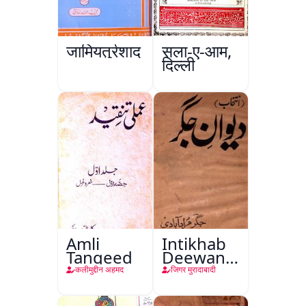
जामियतुर्रशाद
सला-ए-आम,
दिल्ली
Amli
Intikhab
Tanqeed
Deewan-
e-Jigar
कलीमुद्दीन अहमद
जिगर मुरादाबादी