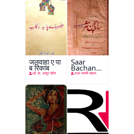
जलवाहा ए पा
Saar
ब रिकाब
Bachan
Nasr
डाॅ. फ़े. अब्दुर रहीम
राधा स्वामी सहाय