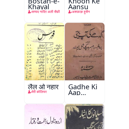
Bostan-e-
Khoon Ke
Khayal
Aansu
सय्यद नादिर अली सैफ़ी
अशफ़ाक़ हुसैन
लैल ओ नहार
Gadhe Ki
Aap
मेरी कोलियर
Beetee