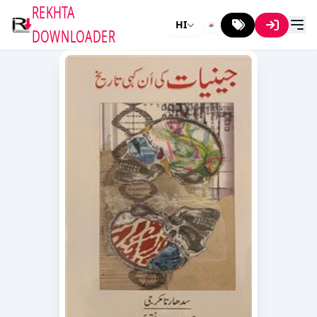
REKHTA
HI
DOWNLOADER