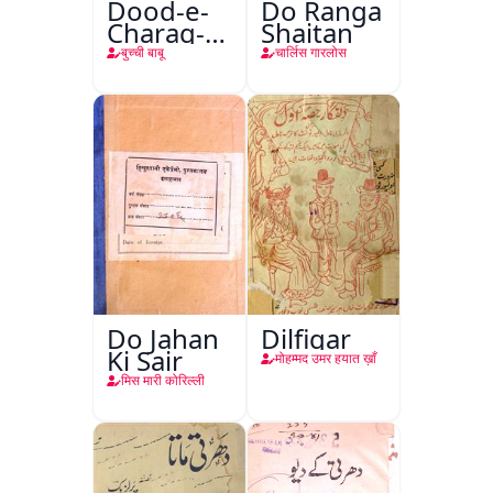
Dood-e-
Do Ranga
Charag-e-
Shaitan
Mahfil
बुच्ची बाबू
चार्लिस गारलोस
Do Jahan
Dilfigar
Ki Sair
मोहम्मद उमर हयात ख़ाँ
मिस मारी कोरिल्ली