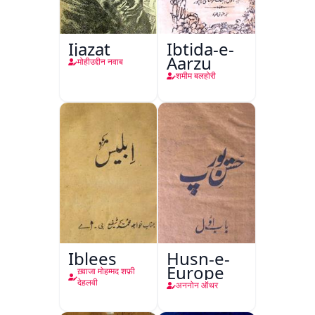
Ijazat
Ibtida-e-
Aarzu
मोहीउद्दीन नवाब
शमीम बलहोरी
Iblees
Husn-e-
Europe
ख़्वाजा मोहम्मद शफ़ी
देहलवी
अननोन ऑथर