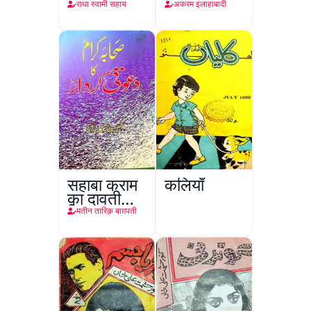
Nasr
राधा स्वामी सहाय
अकरम इलाहाबादी
सहाबा कराम
कलियाँ
का दावती
किरदार
मतीन तारिक़ बाग़पती