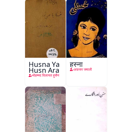
Husna Ya
हुस्ना
Husn Ara
अफ़सर जमाली
मोहम्मद विलायत हुसैन