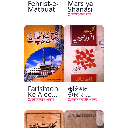
Fehrist-e-
Marsiya
Matbuat
Shanasi
सय्यद अली हैदर
Farishton
कुलियात
Ke Ajeeb
उमूर-ए-
Halat
तबीइया
इमदादुल्लाह अनवर
हकीम तसख़ीर अहमद