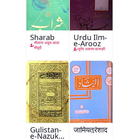
Sharab
Urdu Ilm-
e-Arooz
मौलाना अबुल आला
मौदूदी
जुनैद अकरम फ़ारूक़ी
Gulistan-
जामियतुर्रशाद
e-Nazuk