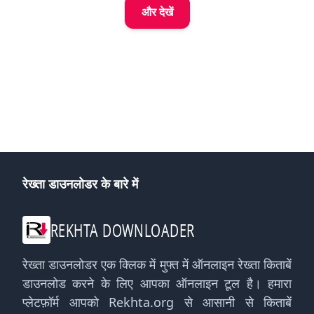
और देखें
रेख्ता डाउनलोडर के बारे में
REKHTA DOWNLOADER
रेख्ता डाउनलोडर एक क्लिक में मुफ्त में ऑनलाइन रेख्ता किताबें
डाउनलोड करने के लिए आपका ऑनलाइन टूल है। हमारा
प्लेटफ़ॉर्म आपको Rekhta.org से आसानी से किताबें