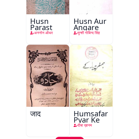
Husn
Husn Aur
Parast
Angare
अननोन ऑथर
मुन्शी गोबिन्द सिंह
जादू
Humsafar
Pyar Ke
दीबा ख़ानम