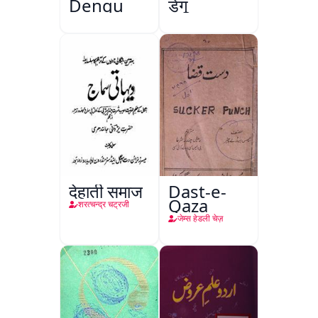
Dengu
डेंगू
देहाती समाज
Dast-e-
Qaza
शरत्चन्द्र चट्रजी
जेम्स हेडली चेज़