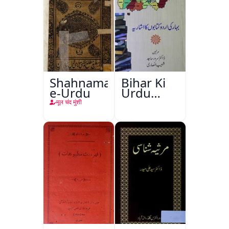
Shahnama-
Bihar Ki
e-Urdu
Urdu
Kitabon
मूल चंद मुंशी
Ka
Ishariya