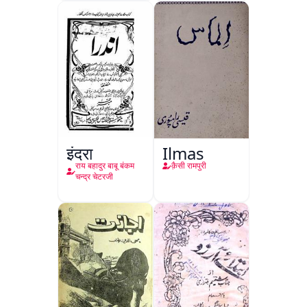
इंद्रा
Ilmas
राय बहादुर बाबू बंकम
क़ैसी रामपुरी
चन्द्र चेटरजी