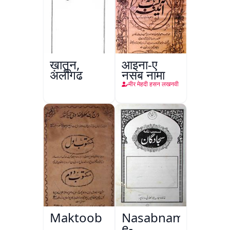
ख़ातून,
आइना-ए
अलीगढ़
नसब नामा
मीर मेहदी हसन लखनवी
Maktoob
Nasabnama-
e-