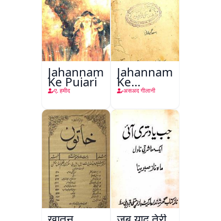
Jahannam
Jahannam
Ke Pujari
Ke
Darwazon
ए. हमीद
असअद गीलानी
Par
ख़ातून,
जब याद तेरी