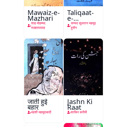
Mawaiz-e-
Taliqaat-
Mazhari
e-
Khutbat-
शाह मोहम्मद
सय्यद सुलतान महमूद
e-Garcin
मज़हरुल्लाह
हुसैन
de Tassy
जाती हुई
Jashn Ki
बहार
Raat
वहशी महमूदाबादी
शाकिर करीमी