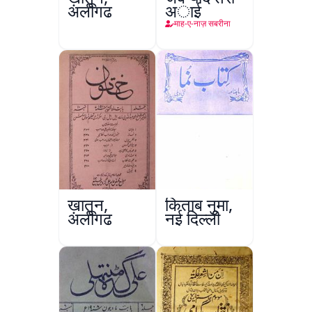
अलीगढ़
अाई
माह-ए-नाज़ सबरीना
ख़ातून,
किताब नुमा,
अलीगढ़
नई दिल्ली