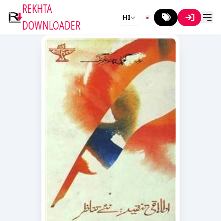
REKHTA
HI
DOWNLOADER