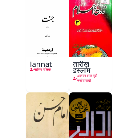
Jannat
तारीख़
इस्लाम
नासिर मलिक
अकबर शाह ख़ाँ
नजीबाबादी