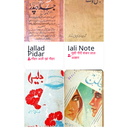
Jallad
Jali Note
Pidar
मुंशी गौरी शंकर लाल
अख़्तर
गौहर अली ख़ां गौहर