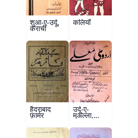
शुआ-ए-उर्दू,
कलियाँ
कराची
हैदराबाद
उर्दू-ए-
फ़ार्मर
मुअल्ला,
कानपुर