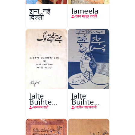
शमा, नई
Jameela
दिल्ली
ख़ान महबूब तरज़ी
Jalte
Jalte
Bujhte
Bujhte
Log
Chiragh
असलम राही
जलील सहसवानी