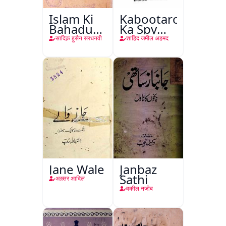
Islam Ki
Kabootaron
Bahadur
Ka Spy
Shahzadiyan
Plan
सादिक़ हुसैन सरधनवी
शाहिद जमील अहमद
Jane Wale
Janbaz
Sathi
अख़्तर आदिल
वकील नजीब