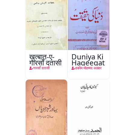
ख़ुत्बात-ए-
Duniya Ki
गारसाँ दतासी
Haqeeqat
गारसाँ दतासी
हकीम मोहम्मद अख़्तर