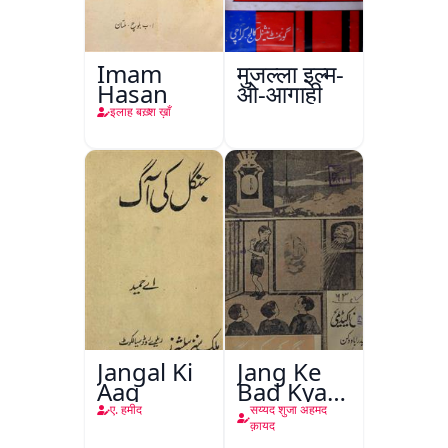
Imam
मुजल्ला इल्म-
Hasan
ओ-आगाही
इलाह बख़्श ख़ाँ
Jangal Ki
Jang Ke
Aag
Bad Kya
Hoga
ए. हमीद
सय्यद शुजा अहमद
क़ायद