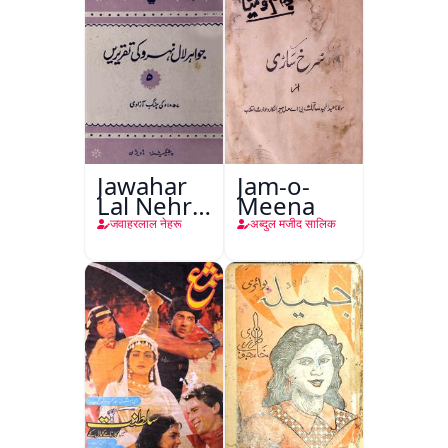
Jawahar
Jam-o-
Lal Nehru
Meena
Ki
जवाहरलाल नेहरू
अब्दुल मजीद सालिक
Taqreeren
(Jang-e-
Azadi)