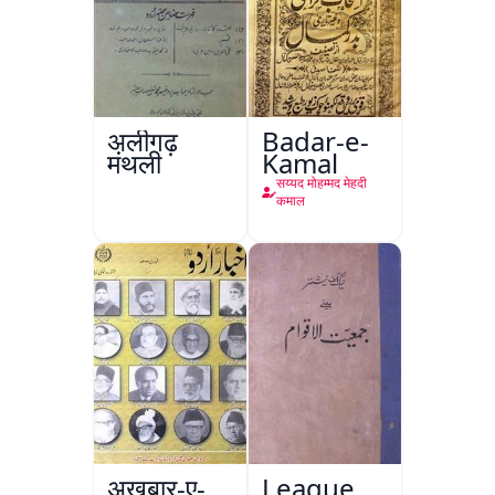
अलीगढ़
Badar-e-
मंथली
Kamal
सय्यद मोहम्मद मेहदी
कमाल
अख़बार-ए-
League