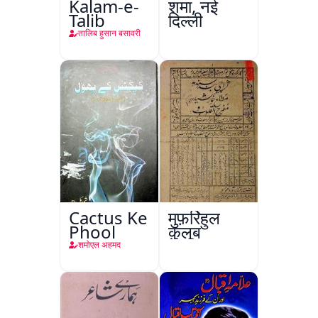
Kalam-e-
शमा, नई
Talib
दिल्ली
तालिब हुसान बसावरी
Cactus Ke
मुफ़र्रिहुल
Phool
क़ुलूब
शमोएल अहमद