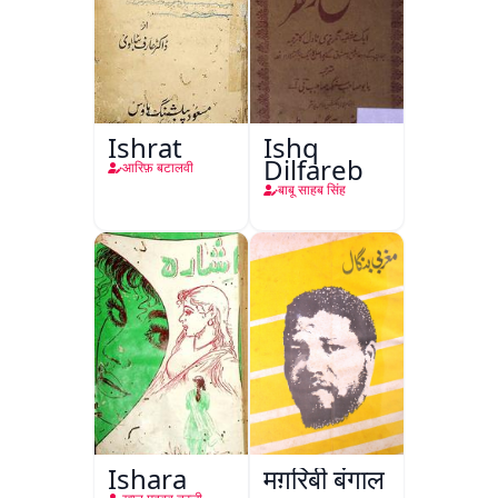
Ishrat
Ishq
Dilfareb
आरिफ़ बटालवी
बाबू साहब सिंह
Ishara
मग़रिबी बंगाल