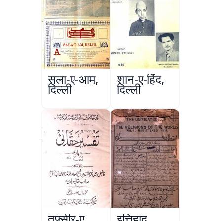
सला-ए-आम,
शान-ए-हिंद,
दिल्ली
दिल्ली
तफ़्सीर-ए
इत्तिहाद