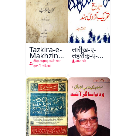
Tazkira-e-
तारीख़-ए-
Makhzin-
तहरीक-ए-
ul-
आज़ादी-ए-
शैख़ अहमद अली खान
तारा चंद
Gharaib
हिंद
हाशमी संदेलवी