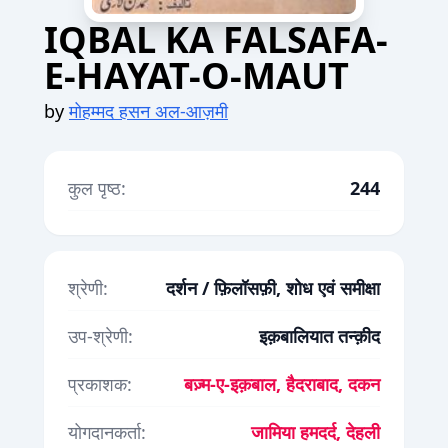
IQBAL KA FALSAFA-
E-HAYAT-O-MAUT
by
मोहम्मद हसन अल-आज़मी
कुल पृष्ठ:
244
श्रेणी:
दर्शन / फ़िलॉसफ़ी, शोध एवं समीक्षा
उप-श्रेणी:
इक़बालियात तन्क़ीद
प्रकाशक:
बज़्म-ए-इक़बाल, हैदराबाद, दकन
योगदानकर्ता:
जामिया हमदर्द, देहली