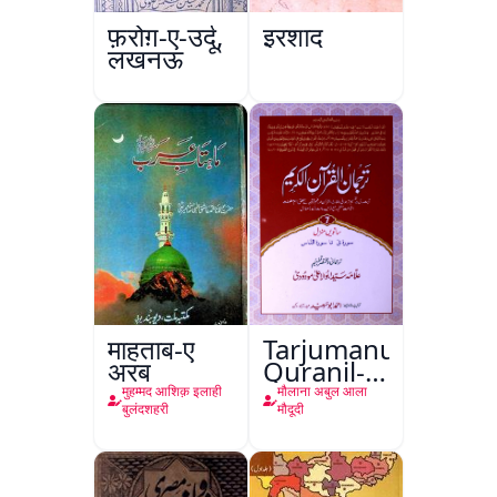
फ़रोग़-ए-उर्दू,
इरशाद
लखनऊ
माहताब-ए
Tarjumanul-
अरब
Quranil-
Kareem
मुहम्मद आशिक़ इलाही
मौलाना अबुल आला
बुलंदशहरी
मौदूदी