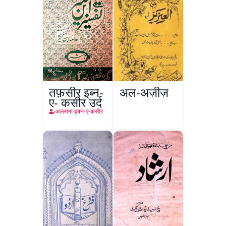
तफ़सीर इब्न-
अल-अज़ीज़
ए- कसीर उर्दू
अल्लामा इबन-ए-कसीर