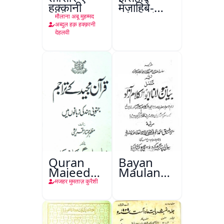
हक़्क़ानी
मज़ाहिबे-
आलम, रंगून
मौलाना अबू मुहम्मद
अब्दुल हक़ हक्क़ानी
देहलवी
Quran
Bayan
Majeed
Maulana
Ke
Abul
मजहर मुमताज़ कुरैशी
Tarajim
Kalam
Azad