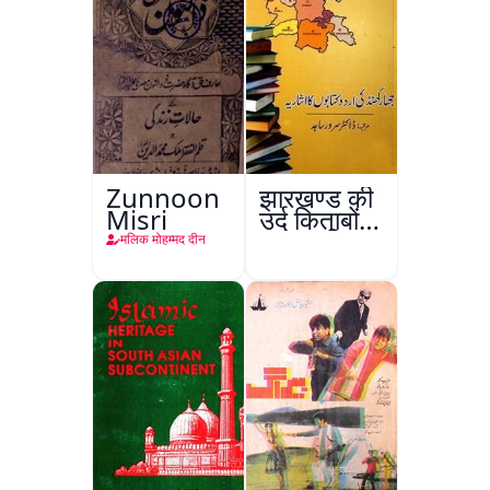
Zunnoon
झारखण्ड की
Misri
उर्दू किताबों
का इशारिया
मलिक मोहम्मद दीन