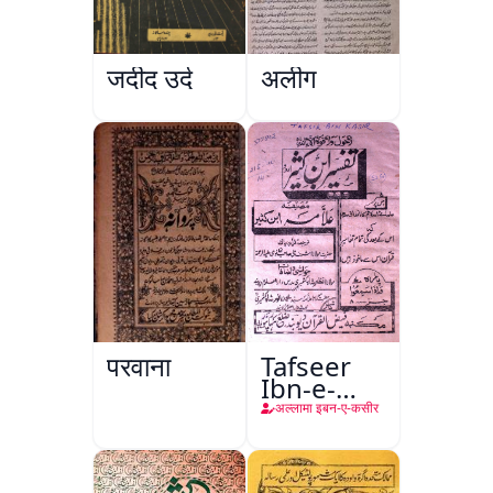
जदीद उर्दू
अलीग
परवाना
Tafseer
Ibn-e-
Kaseer
अल्लामा इबन-ए-कसीर