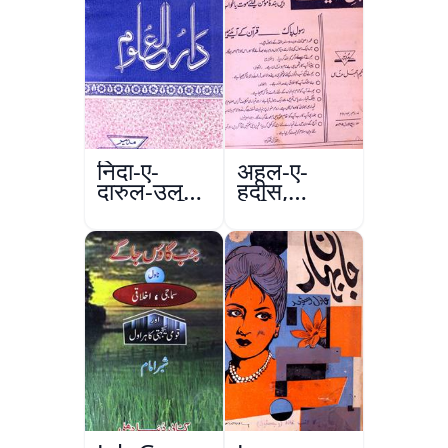
निदा-ए-
अहल-ए-
दारुल-उलूम
हदीस,
वक्फ
फ़रीदाबाद