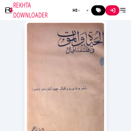
REKHTA
HI
DOWNLOADER