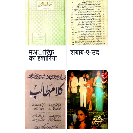
मअारिफ़
शबाब-ए-उर्दू
का इशारिया