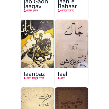
Jab Gaon
Jaan-e-
Jaagay
Bahaar
शब्बर इमाम
आदिल रशीद
Jaanbaz
Jaal
ख़ान महबूब तरज़ी
रानो