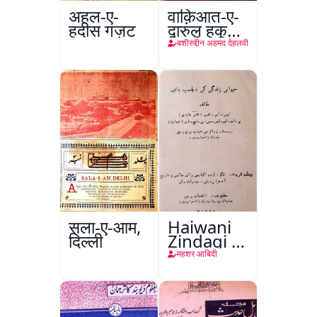
अहल-ए-
वाक़िआत-ए-
हदीस गज़ट
दारुल हुकूमत
दिल्ली
बशीरुद्दीन अहमद देहलवी
सला-ए-आम,
Haiwani
दिल्ली
Zindagi ki
Dilchasp
महशर आबिदी
Baatein