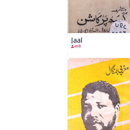
Jaal
रानो