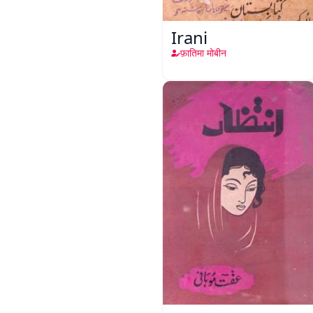
Irani
फ़ातिमा मोबीन