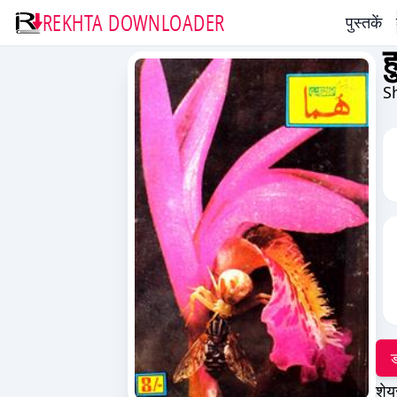
REKHTA DOWNLOADER
पुस्तकें
ह
S
ड
शेय