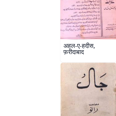
अहल-ए-हदीस,
फ़रीदाबाद