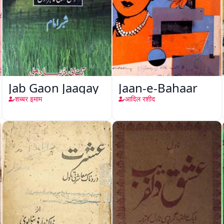
Jab Gaon Jaagay
Jaan-e-Bahaar
शब्बर इमाम
आदिल रशीद