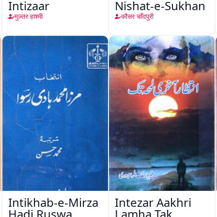
Intizaar
Nishat-e-Sukhan
मुज़्तर हाश्मी
कौसर चाँदपुरी
Intikhab-e-Mirza
Intezar Aakhri
Hadi Ruswa
Lamha Tak