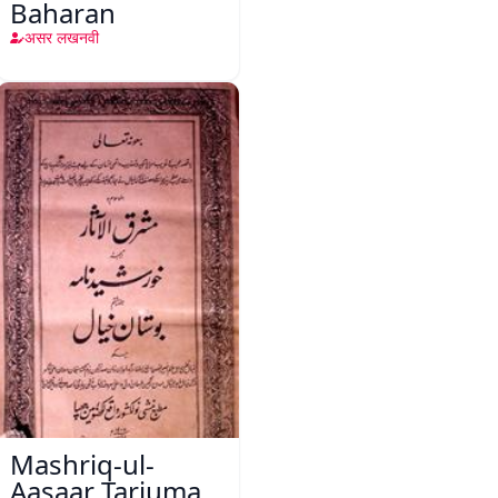
Baharan
असर लखनवी
Mashriq-ul-
Aasaar Tarjuma