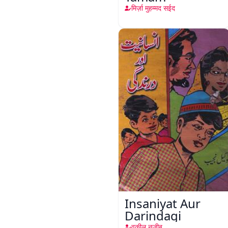
मिर्ज़ा मुहम्मद सईद
Insaniyat Aur
Darindagi
वकील नजीब