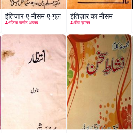
इंतिज़ार-ए-मौसम-ए-गुल
इंतिज़ार का मौसम
रज़िया फ़सीह अहमद
दीबा ख़ानम