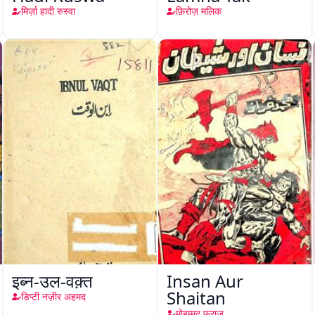
मिर्ज़ा हादी रुस्वा
फ़िरोज़ मलिक
इब्न-उल-वक़्त
Insan Aur
Shaitan
डिप्टी नज़ीर अहमद
मोहम्मद फ़राज़