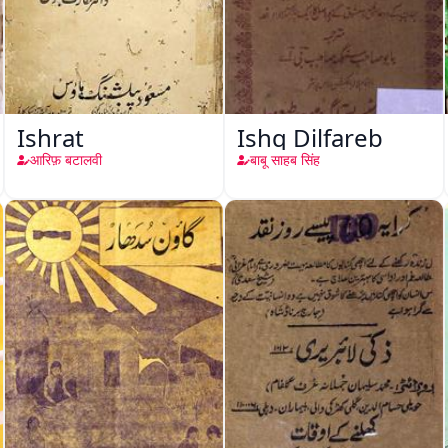
Ishrat
Ishq Dilfareb
आरिफ़ बटालवी
बाबू साहब सिंह