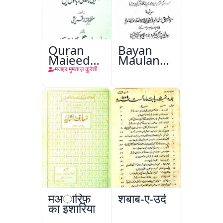
Quran
Bayan
Majeed
Maulana
Ke
Abul
मजहर मुमताज़ कुरैशी
Tarajim
Kalam
Azad
मअारिफ़
शबाब-ए-उर्दू
का इशारिया