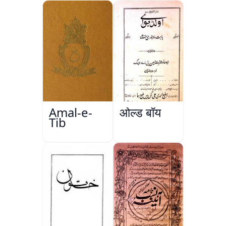
ul-Aqwam
Amal-e-
ओल्ड बॉय
Tib