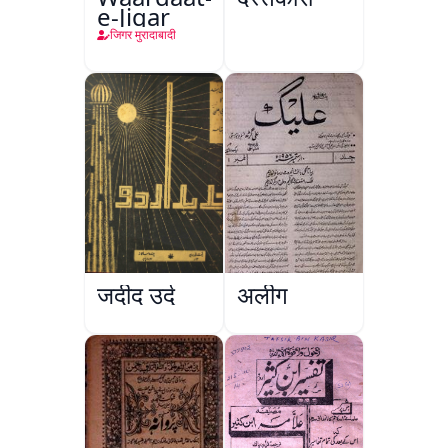
e-Jigar
जिगर मुरादाबादी
जदीद उर्दू
अलीग