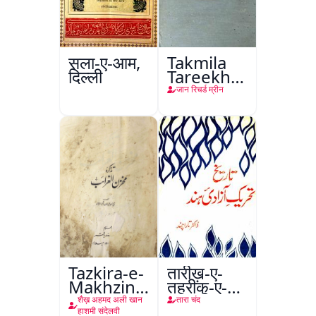
सला-ए-आम,
Takmila
दिल्ली
Tareekh
Ahl-e-
जान रिचर्ड म्रीन
Englistan
Tazkira-e-
तारीख़-ए-
Makhzin-
तहरीक-ए-
ul-
आज़ादी-ए-
शैख़ अहमद अली खान
तारा चंद
Gharaib
हिंद
हाशमी संदेलवी