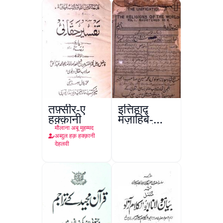
तफ़्सीर-ए
इत्तिहाद
हक़्क़ानी
मज़ाहिबे-
आलम, रंगून
मौलाना अबू मुहम्मद
अब्दुल हक़ हक्क़ानी
देहलवी