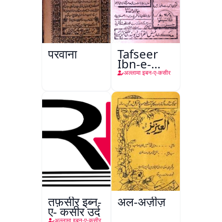
परवाना
Tafseer
Ibn-e-
Kaseer
अल्लामा इबन-ए-कसीर
तफ़सीर इब्न-
अल-अज़ीज़
ए- कसीर उर्दू
अल्लामा इबन-ए-कसीर