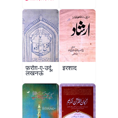
फ़रोग़-ए-उर्दू,
इरशाद
लखनऊ