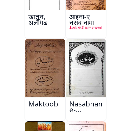
ख़ातून,
आइना-ए
अलीगढ़
नसब नामा
मीर मेहदी हसन लखनवी
Maktoob
Nasabnama-
e-
Sajjadgan