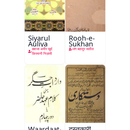
Siyarul
Rooh-e-
Auliya
Sukhan
ख़्वाजा अमीर खुर्द
जंग बहादुर जलील
किरमानी निज़ामी
Waardaat-
दस्तकारी