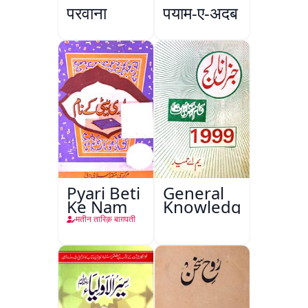
परवाना
पयाम-ए-अदब
Pyari Beti
General
Ke Nam
Knowledge
मतीन तारिक़ बाग़पती