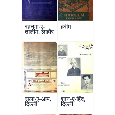
रहनुमा-ए-
हरीम
तालीम, लाहौर
सला-ए-आम,
शान-ए-हिंद,
दिल्ली
दिल्ली