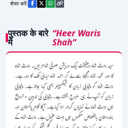
शेयर करें:
पुस्तक के बारे
“Heer Waris
में
Shah”
سید وارث شاہ درحقیقت ایک درویش صوفی شاعر ہیں۔ وارث شاہ
کا دور محمد شاہ رنگیلا سے لے کر احمد شاہ ابدالی تک کا دور ہے۔
وارث شاہ کو پنجابی زبان کا شیکسپیئر بھی کہا جاتا ہے۔ پنجابی
زبان کو آپ نے ہی عروج بخشا ہے۔ پنجابی کی تدوین و ترویج
میں وارث شاہ نے نمایاں کردار ادا کیا ہے۔ آپکا کلام پاکستان اور
ہندوستان بالخصوص سکھوں میں بہت مقبول ہے۔ وارث شاہ کے