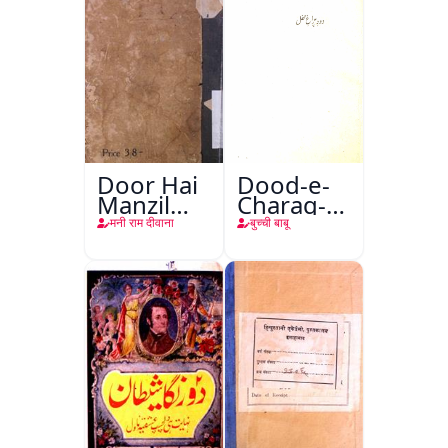
Door Hai
Dood-e-
Manzil
Charag-e-
Teri
Mahfil
मनी राम दीवाना
बुच्ची बाबू