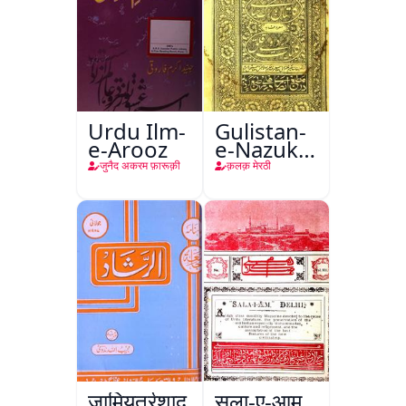
Urdu Ilm-
Gulistan-
e-Arooz
e-Nazuk
Khayal
जुनैद अकरम फ़ारूक़ी
क़लक़ मेरठी
जामियतुर्रशाद
सला-ए-आम,