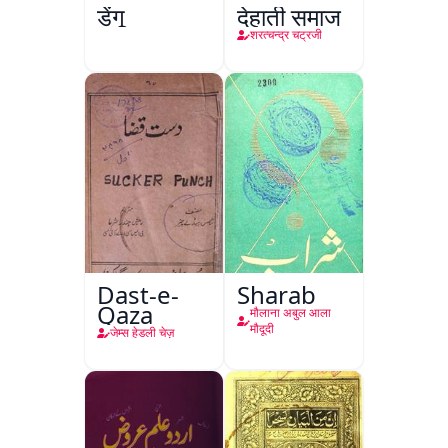
डेंगू
देहाती समाज
शरत्चन्द्र चट्रजी
Dast-e-
Sharab
Qaza
मौलाना अबुल आला
मौदूदी
जेम्स हेडली चेज़