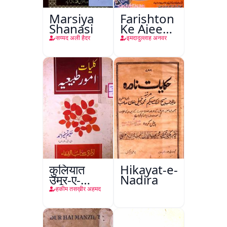
Marsiya
Farishton
Shanasi
Ke Ajeeb
Halat
सय्यद अली हैदर
इमदादुल्लाह अनवर
कुलियात
Hikayat-e-
उमूर-ए-
Nadira
तबीइया
हकीम तसख़ीर अहमद