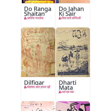
Do Ranga
Do Jahan
Shaitan
Ki Sair
चार्लिस गारलोस
मिस मारी कोरिल्ली
Dilfigar
Dharti
Mata
मोहम्मद उमर हयात ख़ाँ
पर्ल एस बक