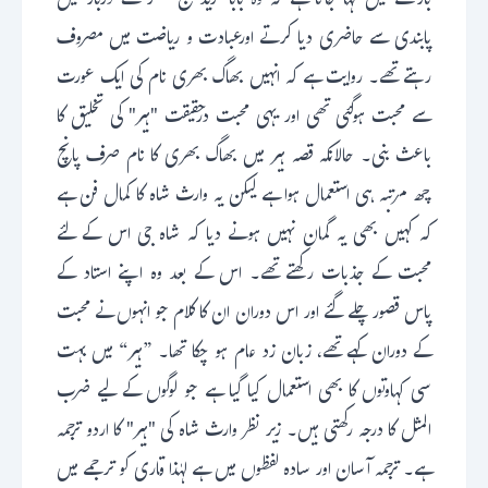
بارے میں کہا جاتا ہے کہ وہ بابا فرید گنج شکر کے دربار میں
پابندی سے حاضری دیا کرتے اورعبادت و ریاضت میں مصروف
رہتے تھے۔ روایت ہے کہ انہیں بھاگ بھری نام کی ایک عورت
سے محبت ہوگئی تھی اور یہی محبت درحقیقت "ہیر" کی تخلیق کا
باعث بنی۔ حالانکہ قصہ ہیر میں بھاگ بھری کا نام صرف پانچ
چھ مرتبہ ہی استعمال ہوا ہے لیکن یہ وارث شاہ کا کمال فن ہے
کہ کہیں بھی یہ گمان نہیں ہونے دیا کہ شاہ جی اس کے لئے
محبت کے جذبات رکھتے تھے۔ اس کے بعد وہ اپنے استاد کے
پاس قصور چلے گئے اور اس دوران ان کا کلام جو انہوں نے محبت
کے دوران کہے تھے، زبان زد عام ہو چکا تھا۔ ”ہیر“ میں بہت
سی کہاوتوں کا بھی استعمال کیا گیا ہے جو لوگوں کے لیے ضرب
المثل کا درجہ رکھتی ہیں۔ زیر نظر وارث شاہ کی "ہیر" کا اردو ترجمہ
ہے۔ ترجمہ آسان اور سادہ لفظوں میں ہے لہٰذا قاری کو ترجمے میں