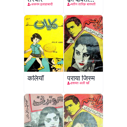
किरदार
अकरम इलाहाबादी
मतीन तारिक़ बाग़पती
कलियाँ
पराया जिस्म
हशमत अली खाँ