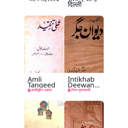
दिल्ली
Amli
Intikhab
Tanqeed
Deewan-
e-Jigar
कलीमुद्दीन अहमद
जिगर मुरादाबादी