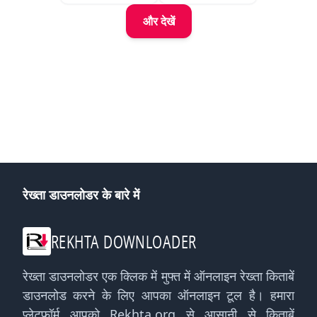
और देखें
रेख्ता डाउनलोडर के बारे में
REKHTA DOWNLOADER
रेख्ता डाउनलोडर एक क्लिक में मुफ्त में ऑनलाइन रेख्ता किताबें
डाउनलोड करने के लिए आपका ऑनलाइन टूल है। हमारा
प्लेटफ़ॉर्म आपको Rekhta.org से आसानी से किताबें