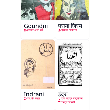
Goundni
पराया जिस्म
हशमत अली खाँ
हशमत अली खाँ
Indrani
इंद्रा
एच. के. लाल
राय बहादुर बाबू बंकम
चन्द्र चेटरजी