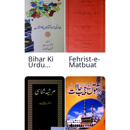
Bihar Ki
Fehrist-e-
Urdu
Matbuat
Kitabon
Ka
Ishariya