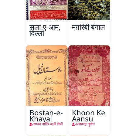
सला-ए-आम,
मग़रिबी बंगाल
दिल्ली
Bostan-e-
Khoon Ke
Khayal
Aansu
सय्यद नादिर अली सैफ़ी
अशफ़ाक़ हुसैन