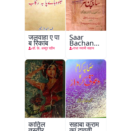
जलवाहा ए पा
Saar
ब रिकाब
Bachan
Nasr
डाॅ. फ़े. अब्दुर रहीम
राधा स्वामी सहाय
कातिल
सहाबा कराम
तस्वीर
का दावती