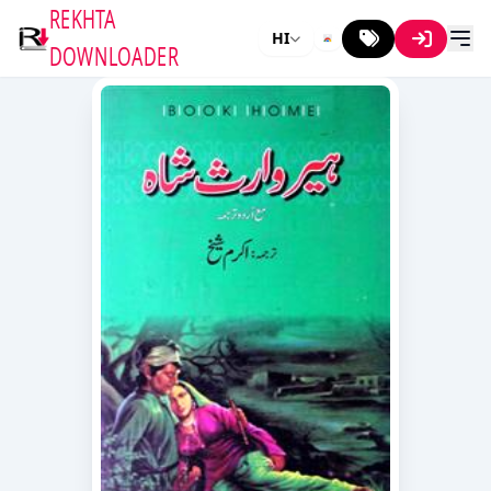
REKHTA
HI
DOWNLOADER