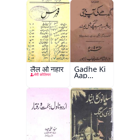
लैल ओ नहार
Gadhe Ki
Aap
मेरी कोलियर
Beetee