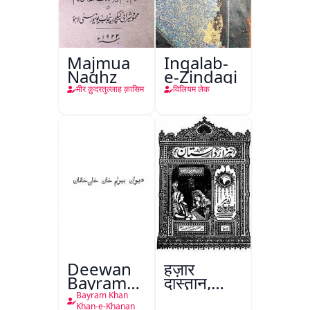
Majmua
Inqalab-
Naghz
e-Zindagi
मीर क़ुदरतुल्लाह क़ासिम
विलियम लेक
Deewan
हज़ार
Bayram
दास्तान,
Khan
लाहौर
Bayram Khan
Khan-e-Khanan