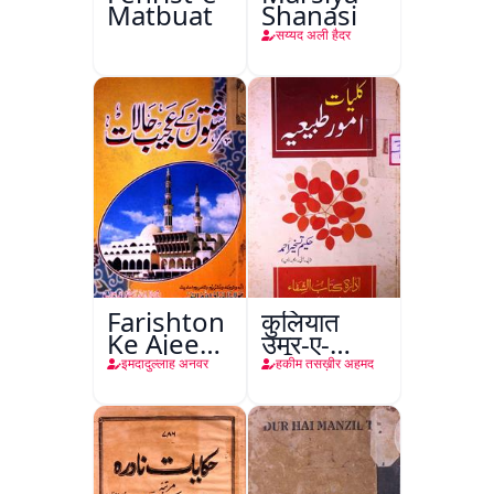
Matbuat
Shanasi
सय्यद अली हैदर
Farishton
कुलियात
Ke Ajeeb
उमूर-ए-
Halat
तबीइया
इमदादुल्लाह अनवर
हकीम तसख़ीर अहमद