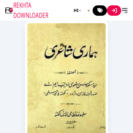
REKHTA
HI
DOWNLOADER