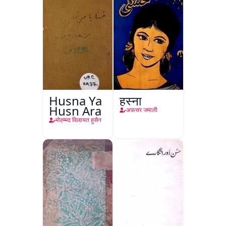
Husna Ya
हुस्ना
Husn Ara
अफ़सर जमाली
मोहम्मद विलायत हुसैन