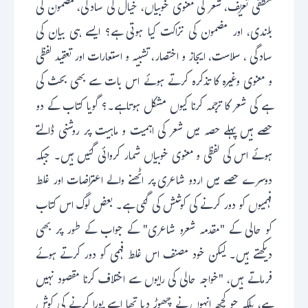
منطقی تعریف، شعر کی معنوی خوبیاں، خیال کی سادگی، مضمون کی
بلندی، اور مضمون کی نزاکت کیا ہوتی ہے؟ ایسے ہی بیان کی
سادگی ، سلاست، ایجاز و اختصار، تشبیہ و استعارات اور تعقید لفظی
و معنوی وغیرہ کا تذکرہ کرتے ہوئے اس بات سے بھی بحث کی
ہے کی شعر کا ترجمہ کرنا کیوں مشکل ہوتاہے۔؟ گویا کتاب کے دو
حصے ہیں پہلے حصہ میں شعر کی اہمیت و ماہیت پر روشنی ڈالتے
ہوئے اس کی لفظی و معنوی خوبیاں شمار کروائی گئیں ہیں۔ جبکہ
دوسرے حصے میں اردو شاعری پر اٹھنے والے اعتراضات اور غلط
فہمیوں کو دور کرنے کی کوشش کی گئی ہے۔ بعض لوگ اس کتاب
کو حالی کے "مقدمہ شعرو شاعری" کے جواب کے طور پر بھی
دیکھتے ہیں۔ لیکن خود مصنف اس غلط فہمی کو دور کرتے ہوئے
فرماتے ہیں، "خواجہ حالی کی رایوں سے اختلاف کرنا مقصود نہیں
ہے، بلکہ جو کچھ انہوں نے چھوڑ دیا تھا اسے پورا کرنے کی کوش