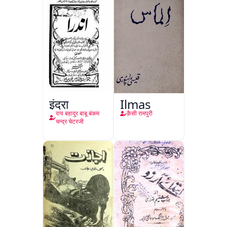
इंद्रा
Ilmas
राय बहादुर बाबू बंकम
क़ैसी रामपुरी
चन्द्र चेटरजी