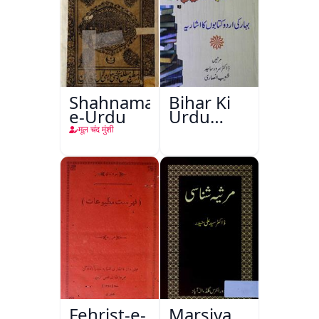
Shahnama-
Bihar Ki
e-Urdu
Urdu
Kitabon
मूल चंद मुंशी
Ka
Ishariya
Fehrist-e-
Marsiya