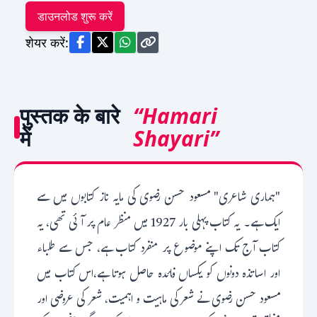
डाउनलोड शुरू करें
शेयर करें:
पुस्तक के बारे
“Hamari
में
Shayari”
"ہماری شاعری" مسعود حسن رضوی کی مایہ ناز کتابوں میں سے
ایک ہے۔ یہ کتاب پہلی بار 1927 میں منظر عام پر آئی تھی، یہ
کتاب آج تک اپنے موضوع پر منفرد کتاب ہے، جس سے طلباء
اور اساتذہ دونوں کو یکساں فائدہ حاصل ہوتا ہے،اس کتاب میں
مسعود حسن رضوی نے شعرکی ماہیت و اہمیت، شعر کی عروضی اور