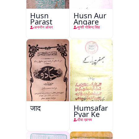
Husn
Husn Aur
Parast
Angare
अननोन ऑथर
मुन्शी गोबिन्द सिंह
जादू
Humsafar
Pyar Ke
दीबा ख़ानम