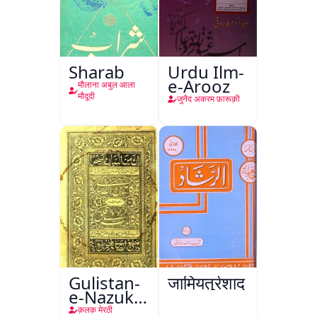
Sharab
Urdu Ilm-
e-Arooz
मौलाना अबुल आला
मौदूदी
जुनैद अकरम फ़ारूक़ी
Gulistan-
जामियतुर्रशाद
e-Nazuk
Khayal
क़लक़ मेरठी