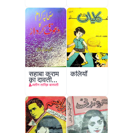
सहाबा कराम
कलियाँ
का दावती
किरदार
मतीन तारिक़ बाग़पती