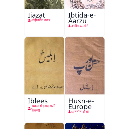
Ijazat
Ibtida-e-
Aarzu
मोहीउद्दीन नवाब
शमीम बलहोरी
Iblees
Husn-e-
Europe
ख़्वाजा मोहम्मद शफ़ी
देहलवी
अननोन ऑथर