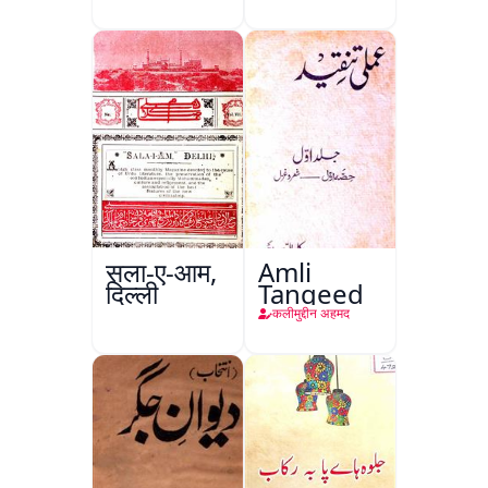
सला-ए-आम,
Amli
दिल्ली
Tanqeed
कलीमुद्दीन अहमद