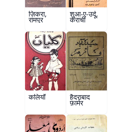
ज़िकरा,
शुआ-ए-उर्दू,
रामपुर
कराची
कलियाँ
हैदराबाद
फ़ार्मर