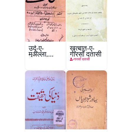
उर्दू-ए-
ख़ुत्बात-ए-
मुअल्ला,
गारसाँ दतासी
कानपुर
गारसाँ दतासी