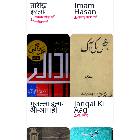
तारीख़
Imam
इस्लाम
Hasan
अकबर शाह ख़ाँ
इलाह बख़्श ख़ाँ
नजीबाबादी
मुजल्ला इल्म-
Jangal Ki
ओ-आगाही
Aag
ए. हमीद