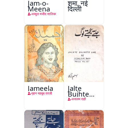
Jam-o-
शमा, नई
Meena
दिल्ली
अब्दुल मजीद सालिक
Jameela
Jalte
Bujhte
ख़ान महबूब तरज़ी
Log
असलम राही