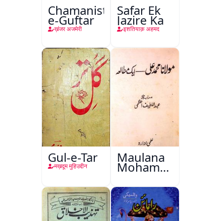
Chamanistan-
Safar Ek
e-Guftar
Jazire Ka
ख़ंजर अजमेरी
इशतियाक़ अहमद
Gul-e-Tar
Maulana
Mohammad
मख़दूम मुहिउद्दीन
Ali Ek
Mutala