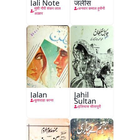
Jali Note
जलीस
मुंशी गौरी शंकर लाल
अनवार कमाल हुसैनी
अख़्तर
Jalan
Jahil
Sultan
कुशवाहा कान्त
इलियास सीतापुरी