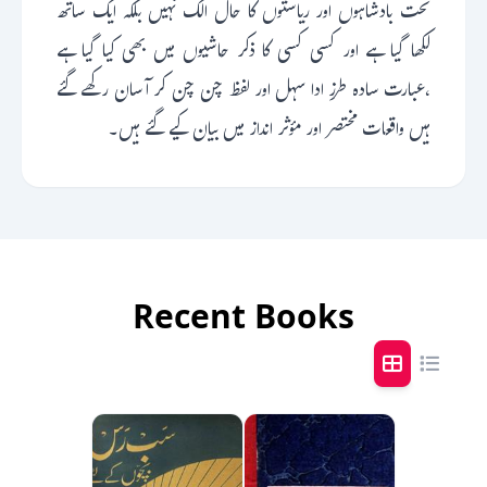
تحت بادشاہوں اور ریاستوں کا حال الگ نہیں بلکہ ایک ساتھ
لکھا گیا ہے اور کسی کسی کا ذکر حاشیوں میں بھی کیا گیا ہے
،عبارت سادہ طرزِ ادا سہل اور لفظ چن چن کر آسان رکھے گئے
ہیں واقعات مختصر اور مؤثر انداز میں بیان کیے گئے ہیں۔
Recent Books