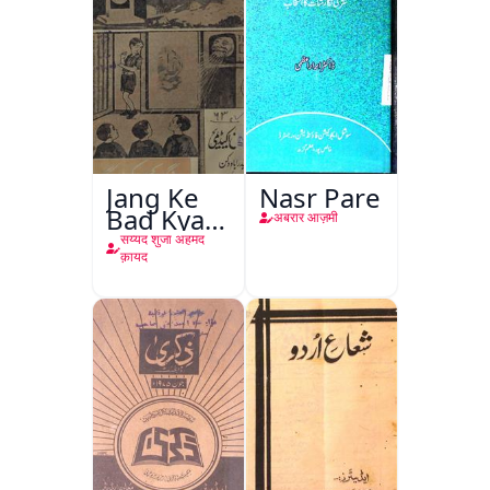
Jang Ke
Nasr Pare
Bad Kya
अबरार आज़मी
Hoga
सय्यद शुजा अहमद
क़ायद