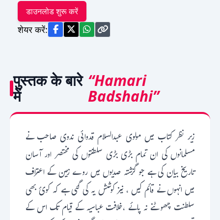
डाउनलोड शुरू करें
शेयर करें:
पुस्तक के बारे
“Hamari
में
Badshahi”
زیر نظر کتاب میں مولوی عبدالسلام قدوائی ندوی صاحب نے
مسلمانوں کی ان تمام بڑی بڑی سلطنتوں کی مختصر اور آسان
تاریخ بیان کی ہے جو گزشتہ صدیوں میں روے زمین کے اعتراف
میں انہوں نے قائم کیں ، نیز کوشش یہ کی گئی ہے کہ کوئ بھی
سلطنت چھوٹنے نہ پائے ،خلافت عباسیہ کے قیام تک اس کے