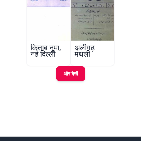
किताब नुमा,
अलीगढ़
नई दिल्ली
मंथली
और देखें