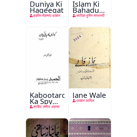
Duniya Ki
Islam Ki
Haqeeqat
Bahadur
Shahzadiyan
हकीम मोहम्मद अख़्तर
सादिक़ हुसैन सरधनवी
Kabootaron
Jane Wale
Ka Spy
अख़्तर आदिल
Plan
शाहिद जमील अहमद