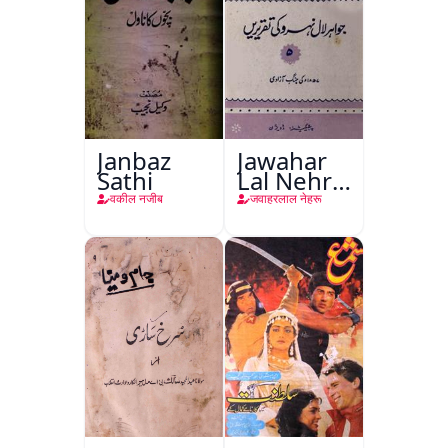
Janbaz
Jawahar
Sathi
Lal Nehru
Ki
वकील नजीब
जवाहरलाल नेहरू
Taqreeren
(Jang-e-
Azadi)