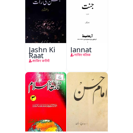
Jashn Ki
Jannat
Raat
नासिर मलिक
शाकिर करीमी