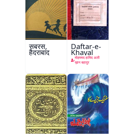
सबरस,
Daftar-e-
हैदराबाद
Khayal
मोहममद हामिद अली
ख़ान बहादुर