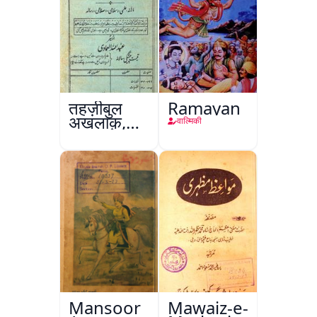
तहज़ीबुल
Ramayan
अख़लाक़,
वाल्मिकी
अमृतसर
Mansoor
Mawaiz-e-