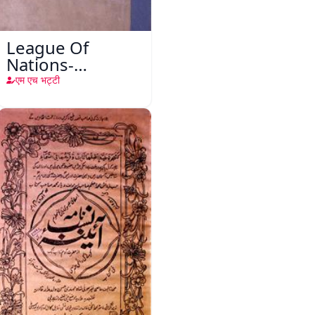
League Of
Nations-
Jamiyyat-ul-
एम एच भट्टी
Aqwam