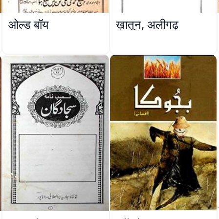
ओल्ड बॉय
ख़ातून, अलीगढ़