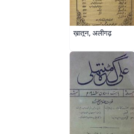
ख़ातून, अलीगढ़