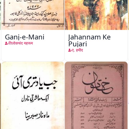
Ganj-e-Mani
Jahannam Ke
Pujari
तिलोकचंद महरूम
ए. हमीद