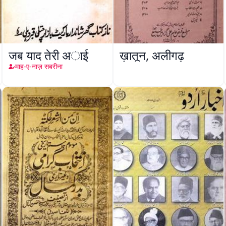
जब याद तेरी अाई
ख़ातून, अलीगढ़
माह-ए-नाज़ सबरीना