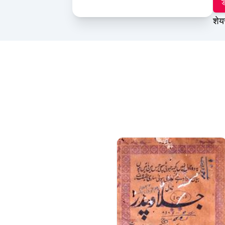
ड
शेय