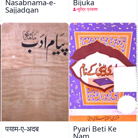
Nasabnama-e-
Bijuka
Sajjadgan
सुरेंद्र प्रकाश
पयाम-ए-अदब
Pyari Beti Ke
Nam