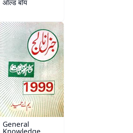
ओल्ड बॉय
General
Knowledge