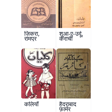
ज़िकरा,
शुआ-ए-उर्दू,
रामपुर
कराची
कलियाँ
हैदराबाद
फ़ार्मर