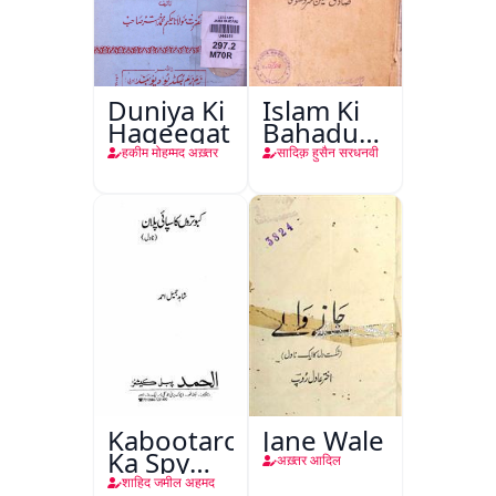
Duniya Ki
Islam Ki
Haqeeqat
Bahadur
Shahzadiyan
हकीम मोहम्मद अख़्तर
सादिक़ हुसैन सरधनवी
Kabootaron
Jane Wale
Ka Spy
अख़्तर आदिल
Plan
शाहिद जमील अहमद