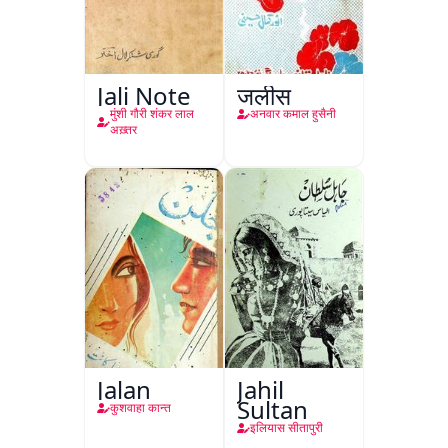
Jali Note
जलीस
मुंशी गौरी शंकर लाल
अनवार कमाल हुसैनी
अख़्तर
Jalan
Jahil
Sultan
कुशवाहा कान्त
इलियास सीतापुरी