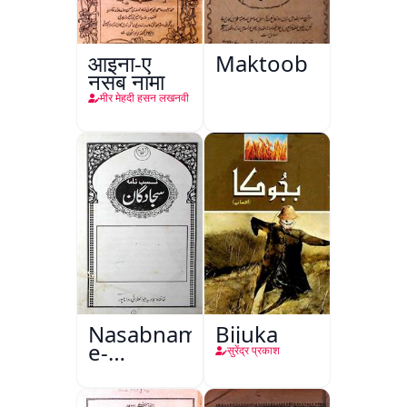
आइना-ए
Maktoob
नसब नामा
मीर मेहदी हसन लखनवी
Nasabnama-
Bijuka
e-
सुरेंद्र प्रकाश
Sajjadgan