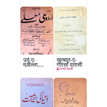
उर्दू-ए-
ख़ुत्बात-ए-
मुअल्ला,
गारसाँ दतासी
कानपुर
गारसाँ दतासी