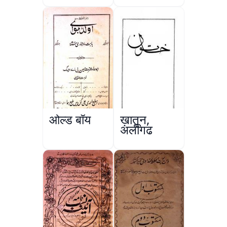
ul-Aqwam
ओल्ड बॉय
ख़ातून,
अलीगढ़