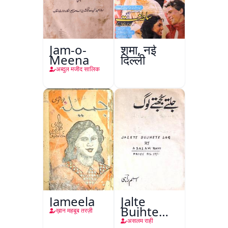
Jam-o-
शमा, नई
Meena
दिल्ली
अब्दुल मजीद सालिक
Jameela
Jalte
Bujhte
ख़ान महबूब तरज़ी
Log
असलम राही