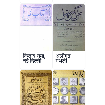
किताब नुमा,
अलीगढ़
नई दिल्ली
मंथली