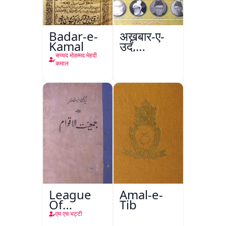
Badar-e-
अख़बार-ए-
Kamal
उर्दू,
इस्लामाबाद
सय्यद मोहम्मद मेहदी
कमाल
League
Amal-e-
Of
Tib
Nations-
एम एच भट्टी
Jamiyyat-