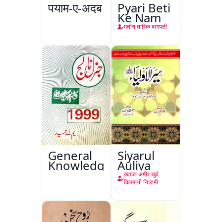
पयाम-ए-अदब
Pyari Beti
Ke Nam
मतीन तारिक़ बाग़पती
General
Siyarul
Knowledge
Auliya
ख़्वाजा अमीर खुर्द
किरमानी निज़ामी