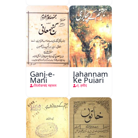
Ganj-e-
Jahannam
Mani
Ke Pujari
तिलोकचंद महरूम
ए. हमीद