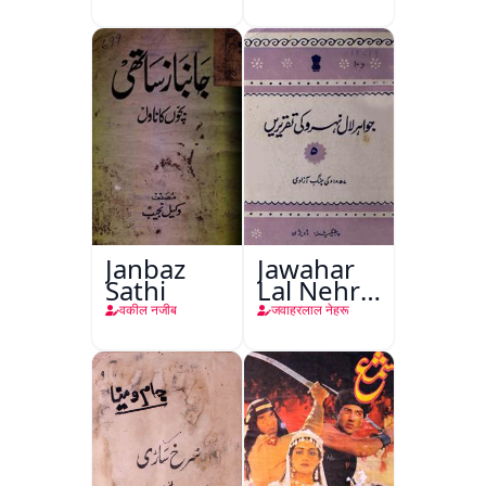
Janbaz
Jawahar
Sathi
Lal Nehru
Ki
वकील नजीब
जवाहरलाल नेहरू
Taqreeren
(Jang-e-
Azadi)