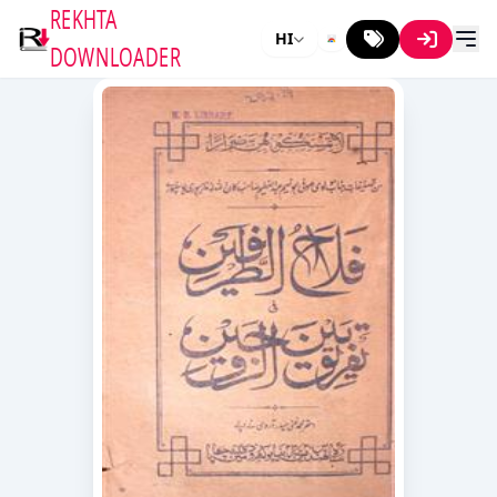
REKHTA
HI
DOWNLOADER