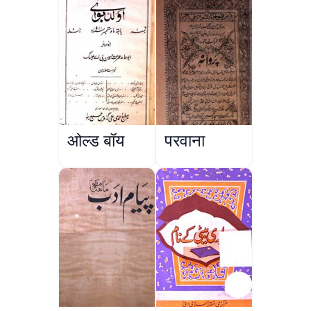
ओल्ड बॉय
परवाना