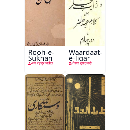
Rooh-e-
Waardaat-
Sukhan
e-Jigar
जंग बहादुर जलील
जिगर मुरादाबादी