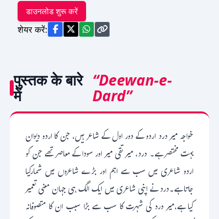
डाउनलोड शुरू करें
शेयर करें:
पुस्तक के बारे
“Deewan-e-
में
Dard”
خواجہ میر درد اردو کے دور اول کے شاعر ہیں، جن کا اردو دیوان
بہت مختصر ہے۔ درد، میر تقی میر اور سودا کے معاصر تھے جن کو
اردو شاعری میں سب سے اہم اور بڑے شاعروں میں شمارکیا
جاتا ہے۔درد نے اپنی شاعری میں ایک الگ ہی جہان معنی تعمیر
کیا ہے،میر درد کی شہرت کا سب سے بڑا سبب ان کا متصوفانہ