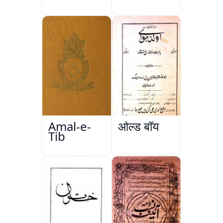
Jamiyyat-
ul-Aqwam
Amal-e-
ओल्ड बॉय
Tib