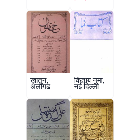
ख़ातून,
किताब नुमा,
अलीगढ़
नई दिल्ली