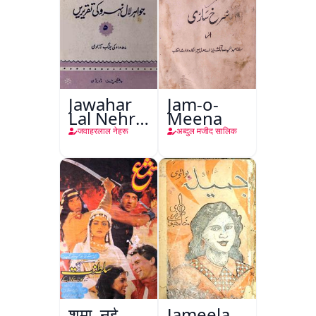
Jawahar
Jam-o-
Lal Nehru
Meena
Ki
जवाहरलाल नेहरू
अब्दुल मजीद सालिक
Taqreeren
(Jang-e-
Azadi)
शमा, नई
Jameela