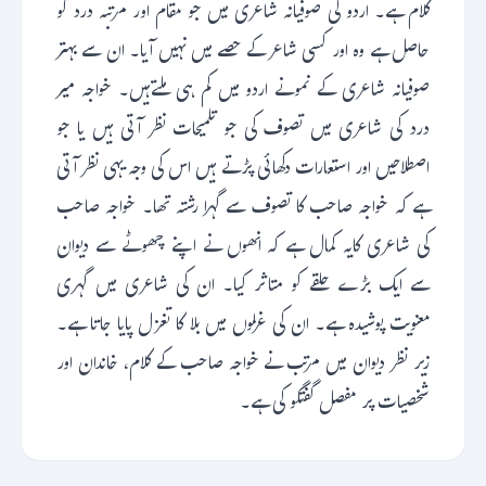
کلام ہے۔ اردو کی صوفیانہ شاعری میں جو مقام اور مرتبہ درد کو
حاصل ہے وہ اور کسی شاعر کے حصے میں نہیں آیا۔ ان سے بہتر
صوفیانہ شاعری کے نمونے اردو میں کم ہی ملتےہیں۔ خواجہ میر
درد کی شاعری میں تصوف کی جو تلمیحات نظر آتی ہیں یا جو
اصطلاحیں اور استعارات دکھائی پڑتے ہیں اس کی وجہ یہی نظر آتی
ہے کہ خواجہ صاحب کا تصوف سے گہرا رشتہ تھا۔ خواجہ صاحب
کی شاعری کایہ کمال ہے کہ انھوں نے اپنے چھوٹے سے دیوان
سے ایک بڑے حلقے کو متاثر کیا۔ ان کی شاعری میں گہری
معنویت پوشیدہ ہے۔ ان کی غزلوں میں بلا کا تغزل پایا جاتا ہے۔
زیر نظر دیوان میں مرتب نے خواجہ صاحب کے کلام، خاندان اور
شخصیات پر مفصل گفتگو کی ہے۔