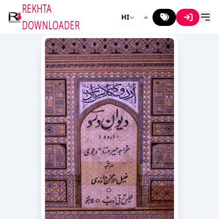
REKHTA
HI
DOWNLOADER