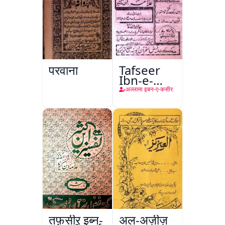
परवाना
Tafseer
Ibn-e-
Kaseer
अल्लामा इबन-ए-कसीर
तफ़सीर इब्न-
अल-अज़ीज़