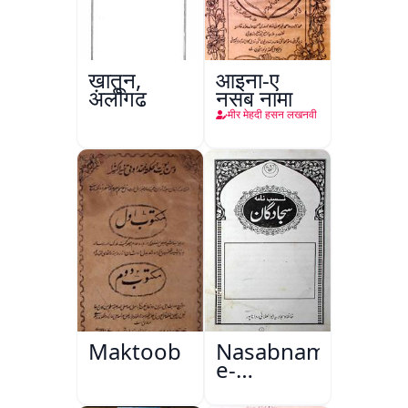
ख़ातून,
आइना-ए
अलीगढ़
नसब नामा
मीर मेहदी हसन लखनवी
Maktoob
Nasabnama-
e-
Sajjadgan