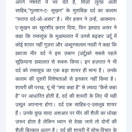
अपने नश्तरों में भर देते हैं, मिर्ज़ा लुत्फ़ अली
साहिब,”गुलशन-ए- सुख़न” के मुताबिक़ दर्द का कलाम
“सरापा दर्द-ओ-असर” है। मीर हसन ने उन्हें, आसमान-
ए-सुख़न का ख़ुरशीद क़रार दिया, फिर इमदाद असर ने
कहा कि तसव्वुफ़ के मुआमलात में उनसे बढ़कर उर्दू में
कोई शायर नहीं गुज़रा और अब्दुस्सलाम नदवी ने कहा कि
ख़्वाजा मीर दर्द ने इस ज़बान (उर्दू)को सबसे पहले
सूफ़ियाना ख़्यालात से रूबरू किया। इन हज़रात ने भी
दर्द को तसव्वुफ़ का एक बड़ा शायर ही माना है। उनके
कलाम की दूसरी विशेषताओं से इनकार नहीं किया है।
शायरी की परख, यूं भी “क्या कहा है” से ज़्यादा “कैसे कहा
है” पर आधारित होती है, दर्द की शायरी के लिए भी यही
उसूल अपनाना होगा। दर्द एक साहिब-ए-उसलूब शायर
हैं। उनके कुछ सादा अशआर पर मीर की शैली का धोखा
ज़रूर होता है लेकिन ध्यान से देखा जाये तो दोनों की
शैली बिल्कुल अलग है। दर्द की शायरी में सोच-विचार के