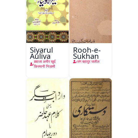
Siyarul
Rooh-e-
Auliya
Sukhan
ख़्वाजा अमीर खुर्द
जंग बहादुर जलील
किरमानी निज़ामी