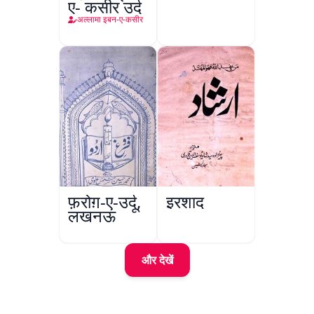
ए- कसीर उर्दू
अल्लामा इबन-ए-कसीर
फ़रोग़-ए-उर्दू,
इरशाद
लखनऊ
और देखें