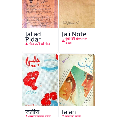
Jallad
Jali Note
Pidar
मुंशी गौरी शंकर लाल
अख़्तर
गौहर अली ख़ां गौहर
जलीस
Jalan
अनवार कमाल हुसैनी
कुशवाहा कान्त