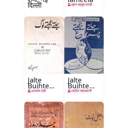
दिल्ली
ख़ान महबूब तरज़ी
Jalte
Jalte
Bujhte
Bujhte
Log
Chiragh
असलम राही
जलील सहसवानी