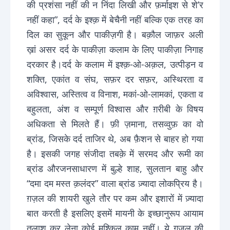
की प्रशंसा नहीं की न निंदा लिखी और फ़र्माइश से शे’र
नहीं कहा”, दर्द के इश्क़ में बेचैनी नहीं बल्कि एक तरह का
दिल का सुकून और पाकीज़गी है। बक़ौल जाफ़र अली
ख़ां असर दर्द के पाकीज़ा कलाम के लिए पाकीज़ा निगाह
दरकार है।दर्द के कलाम में इश्क़-ओ-अक़ल, उत्पीड़न व
शक्ति, एकांत व संघ, सफ़र दर सफ़र, अस्थिरता व
अविश्वास, अस्तित्व व विनाश, मकां-ओ-लामकां, एकता व
बहुलता, अंश व सम्पूर्ण विश्वास और ग़रीबी के विषय
अधिकता से मिलते हैं। फ़ी ज़माना, तसव्वुफ़ का वो
ब्रांड, जिसके दर्द ताजिर थे, अब फ़ैशन से बाहर हो गया
है। इसकी जगह संजीदा तबक़े में सरमद और रूमी का
ब्रांड औरजनसाधारण में बुल्हे शाह, सुलतान बाहु और
“दमा दम मस्त क़लंदर” वाला ब्रांड ज़्यादा लोकप्रिय है।
ग़ज़ल की शायरी खुले तौर पर कम और इशारों में ज़्यादा
बात करती है इसलिए इसमें मायनी के इच्छानुरूप आयाम
तलाश कर लेना कोई मुश्किल काम नहीं। ये ग़ज़ल की