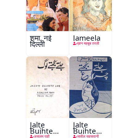
शमा, नई
Jameela
दिल्ली
ख़ान महबूब तरज़ी
Jalte
Jalte
Bujhte
Bujhte
Log
Chiragh
असलम राही
जलील सहसवानी