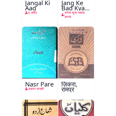
Jangal Ki
Jang Ke
Aag
Bad Kya
Hoga
ए. हमीद
सय्यद शुजा अहमद
क़ायद
Nasr Pare
ज़िकरा,
रामपुर
अबरार आज़मी