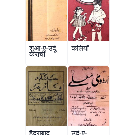
शुआ-ए-उर्दू,
कलियाँ
कराची
हैदराबाद
उर्दू-ए-