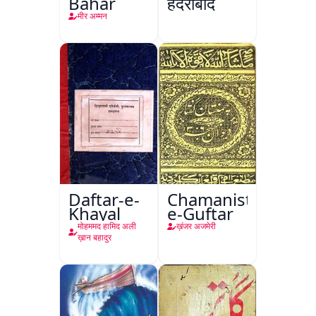
Bahar
हैदराबाद
मीर अम्मन
Daftar-e-
Chamanistan-
Khayal
e-Guftar
मोहममद हामिद अली
ख़ंजर अजमेरी
ख़ान बहादुर