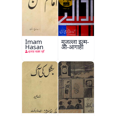
Imam
मुजल्ला इल्म-
Hasan
ओ-आगाही
इलाह बख़्श ख़ाँ