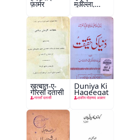
फ़ार्मर
मुअल्ला,
कानपुर
ख़ुत्बात-ए-
Duniya Ki
गारसाँ दतासी
Haqeeqat
गारसाँ दतासी
हकीम मोहम्मद अख़्तर