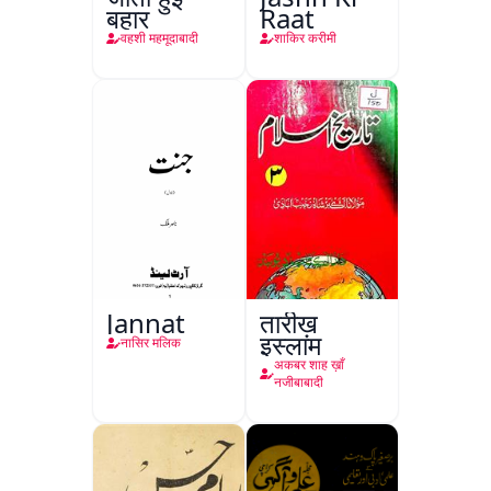
बहार
Raat
वहशी महमूदाबादी
शाकिर करीमी
Jannat
तारीख़
इस्लाम
नासिर मलिक
अकबर शाह ख़ाँ
नजीबाबादी