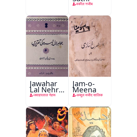
वकील नजीब
Jawahar
Jam-o-
Lal Nehru
Meena
Ki
जवाहरलाल नेहरू
अब्दुल मजीद सालिक
Taqreeren
(Jang-e-
Azadi)