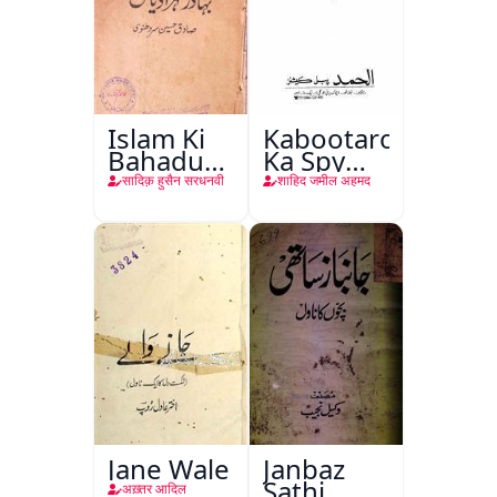
Islam Ki
Kabootaron
Bahadur
Ka Spy
Shahzadiyan
Plan
सादिक़ हुसैन सरधनवी
शाहिद जमील अहमद
Jane Wale
Janbaz
Sathi
अख़्तर आदिल