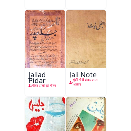
Jallad
Jali Note
Pidar
मुंशी गौरी शंकर लाल
अख़्तर
गौहर अली ख़ां गौहर