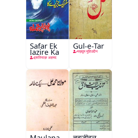
Safar Ek
Gul-e-Tar
Jazire Ka
मख़दूम मुहिउद्दीन
इशतियाक़ अहमद
Maulana
तहज़ीबुल