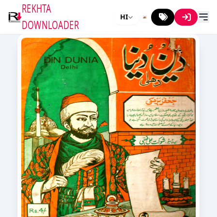
REKHTA
HI
DOWNLOADER