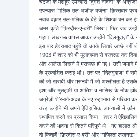
चटर्जी के मशहूर उपन्यास “दुर्गेश नंदिनी” के अंग
उपन्यास “मलिक उल-अज़ीज़ वर्जना” क़िस्तवार प्रक
नवाब वक़ार उल-मलिक के बेटे के शिक्षक बन कर इंग्ल
अमर कृति “फ़िरदौस-ए-बरीं” लिखा। फिर जब उन्हो
पड़ा। लखनऊ वापस आकर उन्होंने “दिलगुदाज़” के स
इस बार हैदराबाद पहुंचे तो उनके सितारे अच्छे 
1903 में शरर को भी मुलाज़मत से बरतरफ़ कर दिय
और आलेख लिखने में मसरूफ़ हो गए। उसी ज़माने मे
के प्रकाशित कराई थी। उस पर “दिलगुदाज़” में समी
की जो ख़राबी और मसनवी में जो अश्लीलता है उसके लि
इंशा और मुसहफ़ी या आतिश व नासिख़ के नोक झोंक क
अंग्रेज़ी शे’र-ओ-अदब के नए रुझानात से परिचय कर
तरह उन्होंने भी अपने ऐतिहासिक उपन्यासों में क़ौ
स्थापित करने का प्रयास किया। शरर ने ऐतिहासि
करने की भावना से कितने परिपूर्ण थे। नए हालात औ
दो किताबें “फ़िरदौस-ए-बरीं” और “गुज़िश्ता लखनऊ” 