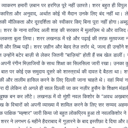
ी के व्याकरण हमारी ज़बान पर हरगिज़ पूरे नहीं उतरते। शरर बहुत ही 
त्रकारिता और अनुवाद, अर्थात कोई भी मैदान उनके लिए बंद नहीं था
ी मौलिकता और दूरदर्शिता को स्वीकार किए बिना पूरा नहीं होगा।अब्
। शरर के नाना वाजिद अली शाह की सरकार में मुलाज़िम थे और वाजिद अ
 कलकत्ता बुला लिया। शरर लखनऊ में रहे और पढ़ाई की तरफ़ मुतवज्जा नही
़ारसी और तिब्ब पढ़ी। शरर ज़हीन और बेहद तेज़ तर्रार थे, जल्द ही उन्हों
दौरान उन्होंने बटेर बाज़ी से लेकर जितनी “बाज़ियां” होती हैं सब खेल डाल
 अपनी रंगीन मिज़ाजियों के साथ शिक्षा का सिलसिला जारी रखा। उन
 बात पर कोई एक समुदाय दूसरे को शास्त्रार्थ की दावत दे बैठता था। शरर 
 तालीम हासिल करने के लिए दिल्ली जाना चाहते थे। वहां मियां नज़ीर 
दी लेकिन वो अगले ही साल दिल्ली जा कर नज़ीर हुसैन के शिक्षण मंडली में 
-ख़ुश्क बन कर लौटे। लखनऊ में वो मुंशी नवल किशोर के “अवध अख़बार” के
के विचारों को अपनी व्याख्या में शामिल करने के लिए सर सय्यद अह
से एक पाक्षिक “मह्शर” जारी किया जो बहुत लोकप्रिय हुआ तो नवलकिशोर 
शरर ने लगभग 6 महीने हैदराबाद में गुज़ारने के बाद इस्तीफ़ा दे दिया