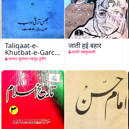
Taliqaat-e-
जाती हुई बहार
Khutbat-e-Garcin
वहशी महमूदाबादी
de Tassy
सय्यद सुलतान महमूद हुसैन