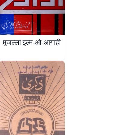
मुजल्ला इल्म-ओ-आगाही