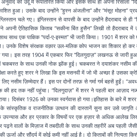
्रेज़ी अनुवाद को उर्दू में रूपांतरित किया और इसके साथ ही अपना रिसाल
ाशित हुआ। उसके बाद उन्होंने “हुस्न अंजलीना” और “मंसूर मोहना” प्
िस्तान चले गए। इंग्लिस्तान से वापसी के बाद उन्होंने हैदराबाद से ही 
ंने अपनी ऐतिहासिक किताब “सकीना बिंत हुसैन” लिखी तो हैदराबाद म
ाथ साथ एक पाक्षिक “पर्दा-ए-इस्मत” भी जारी किया। 1901 में शरर को
नहीं थे। उनके विशेष संरक्षक वक़ार उल-मलिक कोप भाजन का शिकार हो 
ा गया। इस तरह 1904 में एकबार फिर “दिलगुदाज़” लखनऊ से जारी ह
ं चकबस्त के साथ उनकी नोक झोंक हुई। चकबस्त ने दयाशंकर नसीम की म
क्षा करते हुए शरर ने लिखा कि इस मसनवी में जो भी अच्छा है उसका क
ए नसीम ज़िम्मेदार हैं। इस पर दोनों तरफ़ से गर्मा गर्म बहसें हुईं। 
ी हद तक नहीं पहुंचा। “दिलगुदाज़” में शरर ने पहली बार आज़ाद नज़्म क
ाया। दिसंबर 1926 को उनका स्वर्गवास हो गया।इतिहास के बारे में शरर
म के सांस्कृतिक व राजनीतिक उत्थान की दास्तानें सुना कर उसे जागृति
क उपन्यास और हर प्रकार के विषयों पर एक हज़ार से अधिक आलेख लिख 
र पढ़ने वालों के मिज़ाज में तबदीली के साथ उनकी तहरीरें अब पहली जैस
की ऊर्जा और सौंदर्य में कोई कमी नहीं आई है। दो किताबों की नित्यता 