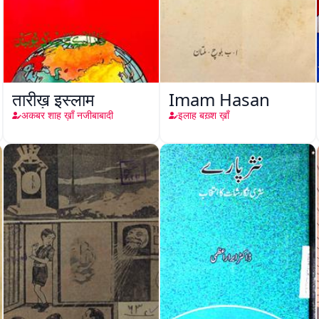
तारीख़ इस्लाम
Imam Hasan
अकबर शाह ख़ाँ नजीबाबादी
इलाह बख़्श ख़ाँ