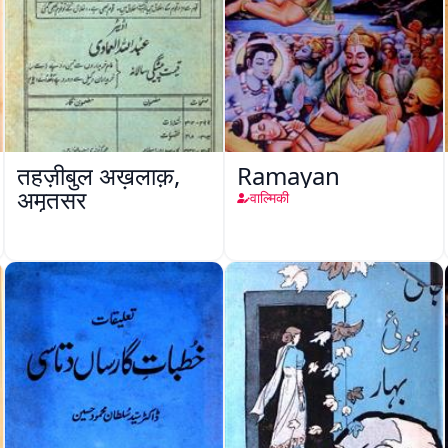
तहज़ीबुल अख़लाक़,
Ramayan
अमृतसर
वाल्मिकी