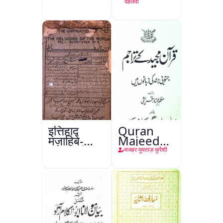
देहलवी
इत्तिहाद
Quran
मज़ाहिबे-
Majeed
आलम, रंगून
Ke
मजहर मुमताज़ कुरैशी
Tarajim