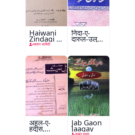
Haiwani
निदा-ए-
Zindagi ki
दारुल-उलूम
Dilchasp
वक्फ
महशर आबिदी
Baatein
अहल-ए-
Jab Gaon
हदीस,
Jaagay
फ़रीदाबाद
शब्बर इमाम