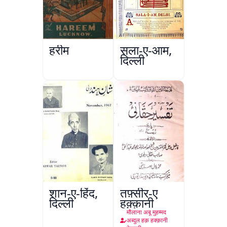
हरीम
सला-ए-आम,
दिल्ली
शान-ए-हिंद,
तफ़्सीर-ए
दिल्ली
हक़्क़ानी
मौलाना अबू मुहम्मद
अब्दुल हक़ हक्क़ानी