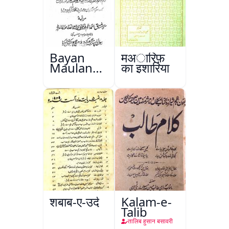
Bayan
मअारिफ़
Maulana
का इशारिया
Abul
Kalam
Azad
शबाब-ए-उर्दू
Kalam-e-
Talib
तालिब हुसान बसावरी