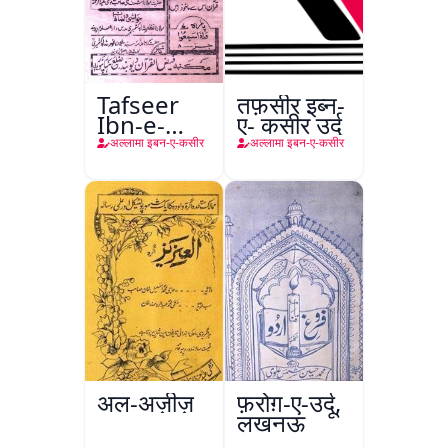
Tafseer
तफ़सीर इब्न-
Ibn-e-
ए- कसीर उर्दू
Kaseer
अल्लामा इबन-ए-कसीर
अल्लामा इबन-ए-कसीर
अल-अज़ीज़
फ़रोग़-ए-उर्दू,
लखनऊ