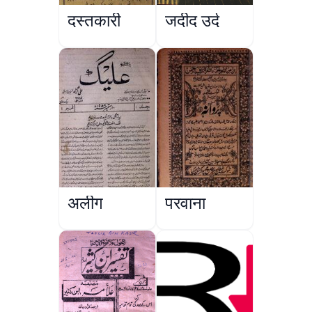
दस्तकारी
जदीद उर्दू
अलीग
परवाना