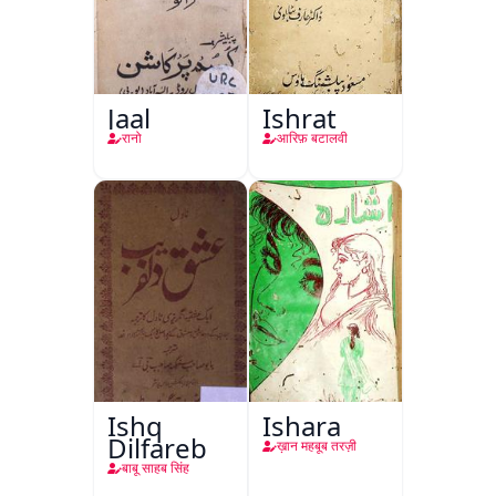
Jaal
Ishrat
रानो
आरिफ़ बटालवी
Ishq
Ishara
Dilfareb
ख़ान महबूब तरज़ी
बाबू साहब सिंह