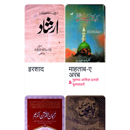
इरशाद
माहताब-ए
अरब
मुहम्मद आशिक़ इलाही
बुलंदशहरी