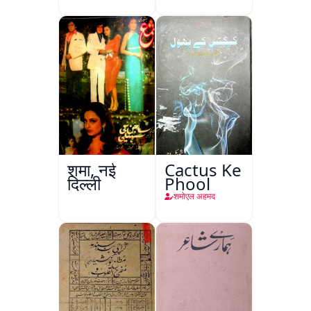
शमा, नई
Cactus Ke
दिल्ली
Phool
शमोएल अहमद