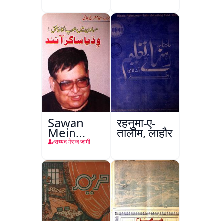
हिंद
Sawan
रहनुमा-ए-
Mein
तालीम, लाहौर
Dhoop Ka
सय्यद मेराज जामी
Khaliq :
Viddiya
Sagar
Aanand