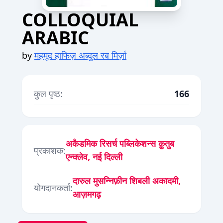
COLLOQUIAL
ARABIC
by
महमूद हाफिज़ अब्दुल रब मिर्ज़ा
कुल पृष्ठ:
166
अकैडमिक रिसर्च पब्लिकेशन्स क़ुतुब
प्रकाशक:
एन्क्लेव, नई दिल्ली
दारुल मुसन्निफ़ीन शिबली अकादमी,
योगदानकर्ता:
आज़मगढ़