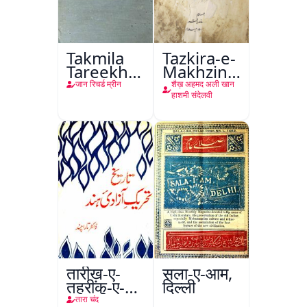
Takmila
Tazkira-e-
Tareekh
Makhzin-
Ahl-e-
ul-
जान रिचर्ड म्रीन
शैख़ अहमद अली खान
Englistan
Gharaib
हाशमी संदेलवी
तारीख़-ए-
सला-ए-आम,
तहरीक-ए-
दिल्ली
आज़ादी-ए-
तारा चंद