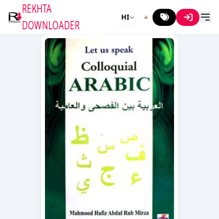
REKHTA
HI
DOWNLOADER