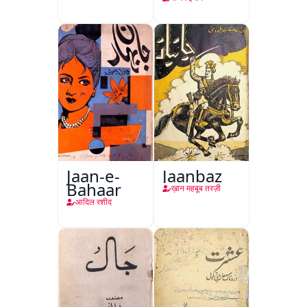
Jaan-e-
Jaanbaz
Bahaar
ख़ान महबूब तरज़ी
आदिल रशीद