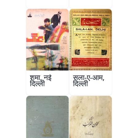
का इशारिया
in South
Asian
Subcontinent
शमा, नई
सला-ए-आम,
दिल्ली
दिल्ली