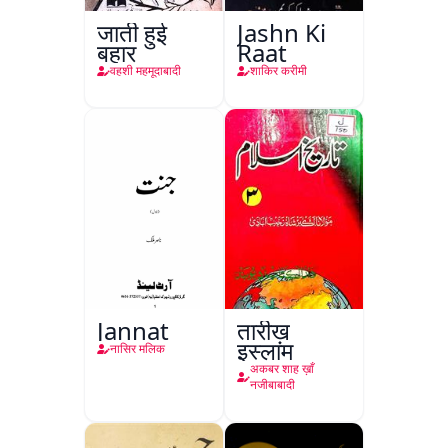
जाती हुई
Jashn Ki
बहार
Raat
वहशी महमूदाबादी
शाकिर करीमी
Jannat
तारीख़
इस्लाम
नासिर मलिक
अकबर शाह ख़ाँ
नजीबाबादी