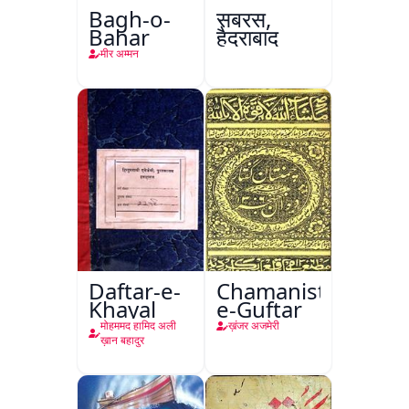
Bagh-o-
सबरस,
Bahar
हैदराबाद
मीर अम्मन
Daftar-e-
Chamanistan-
Khayal
e-Guftar
मोहममद हामिद अली
ख़ंजर अजमेरी
ख़ान बहादुर