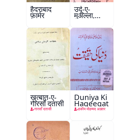
हैदराबाद
उर्दू-ए-
फ़ार्मर
मुअल्ला,
कानपुर
ख़ुत्बात-ए-
Duniya Ki
गारसाँ दतासी
Haqeeqat
गारसाँ दतासी
हकीम मोहम्मद अख़्तर