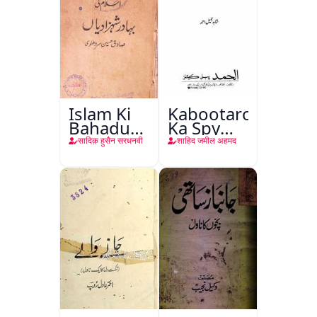
Islam Ki
Kabootaron
Bahadur
Ka Spy
Shahzadiyan
Plan
सादिक़ हुसैन सरधनवी
शाहिद जमील अहमद