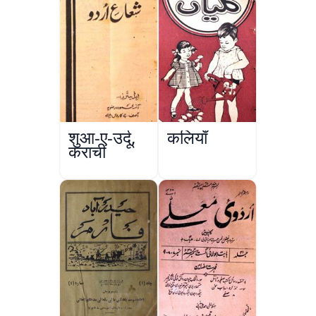
शुआ-ए-उर्दू,
कलियाँ
कराची