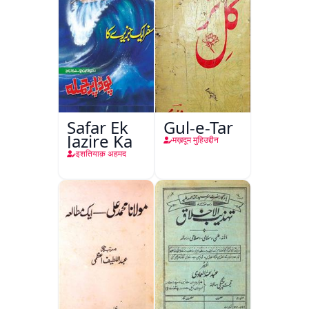
Safar Ek
Gul-e-Tar
Jazire Ka
मख़दूम मुहिउद्दीन
इशतियाक़ अहमद