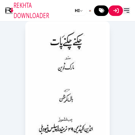
REKHTA
HI
DOWNLOADER