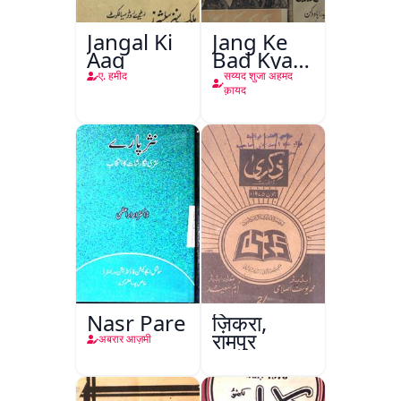
Jangal Ki
Jang Ke
Aag
Bad Kya
Hoga
ए. हमीद
सय्यद शुजा अहमद
क़ायद
Nasr Pare
ज़िकरा,
रामपुर
अबरार आज़मी