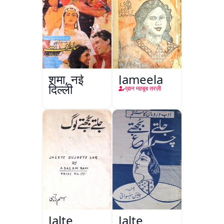
शमा, नई
Jameela
दिल्ली
ख़ान महबूब तरज़ी
Jalte
Jalte