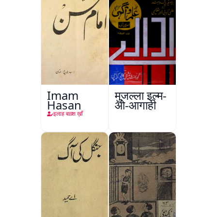
Imam
मुजल्ला इल्म-
Hasan
ओ-आगाही
इलाह बख़्श ख़ाँ