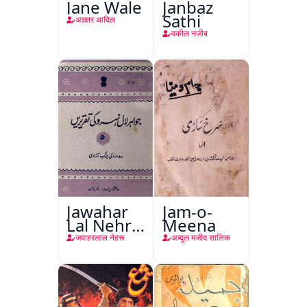
Jane Wale
Janbaz
Sathi
अख़्तर आदिल
वकील नजीब
Jawahar
Jam-o-
Lal Nehru
Meena
Ki
जवाहरलाल नेहरू
अब्दुल मजीद सालिक
Taqreeren
(Jang-e-
Azadi)