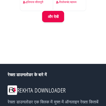
इलियास सीतापुरी
तिलोकचंद महरूम
और देखें
रेख्ता डाउनलोडर के बारे में
REKHTA DOWNLOADER
रेख्ता डाउनलोडर एक क्लिक में मुफ्त में ऑनलाइन रेख्ता किताबें